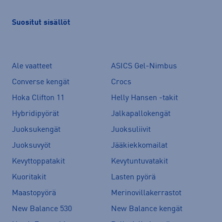
Suositut sisällöt
Ale vaatteet
ASICS Gel-Nimbus
Converse kengät
Crocs
Hoka Clifton 11
Helly Hansen -takit
Hybridipyörät
Jalkapallokengät
Juoksukengät
Juoksuliivit
Juoksuvyöt
Jääkiekkomailat
Kevyttoppatakit
Kevytuntuvatakit
Kuoritakit
Lasten pyörä
Maastopyörä
Merinovillakerrastot
New Balance 530
New Balance kengät