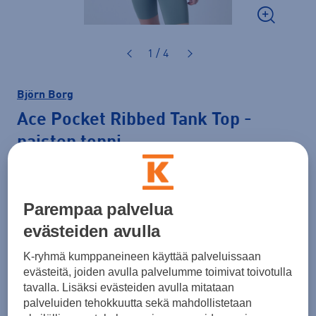
1 / 4
Björn Borg
Ace Pocket Ribbed Tank Top
-
naisten toppi
30,00 €
Hinta verkossa
LAST CHANCE
Parempaa palvelua
Normaalihinta: 44,90 €
Lisätietoa
evästeiden avulla
30pv alin hinta: 30,00 €
K-ryhmä kumppaneineen käyttää palveluissaan
Väri
Valkoinen
evästeitä, joiden avulla palvelumme toimivat toivotulla
tavalla. Lisäksi evästeiden avulla mitataan
palveluiden tehokkuutta sekä mahdollistetaan