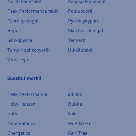
North Face takit
Paljasjalkakengät
Peak Performance takit
Polkupyörä
Pyöräilykengät
Pyöräilykypärä
Reput
Skechers kengät
Sähköpyörä
Tennarit
Tunturi sähköpyörät
Ulkoilutakit
Vans-reput
Suositut merkit
Peak Performance
adidas
Helly Hansen
Rukka
Halti
Nike
New Balance
McKINLEY
Energetics
Kari Traa