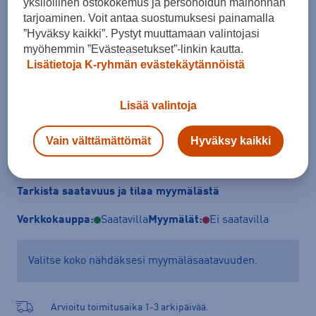
yksilöllinen ostokokemus ja personoidun mainonnan
Koko
tarjoaminen. Voit antaa suostumuksesi painamalla
”Hyväksy kaikki”. Pystyt muuttamaan valintojasi
L
myöhemmin ”Evästeasetukset”-linkin kautta.
Lisätietoja K-ryhmän evästekäytännöistä
Kokotaulukko
Lisää valintoja
Lisää ostoskoriin
Vain välttämättömät
Hyväksy kaikki
Tarkista saatavuus ja tilaa myymälästä
Verkkokauppa:
Saatavilla
Myymälät:
Ei saatavilla
Valitse koko nähdäksesi myymäläsaatavuuden.
Arvioitu toimitusaika 1-3 arkipäivää.