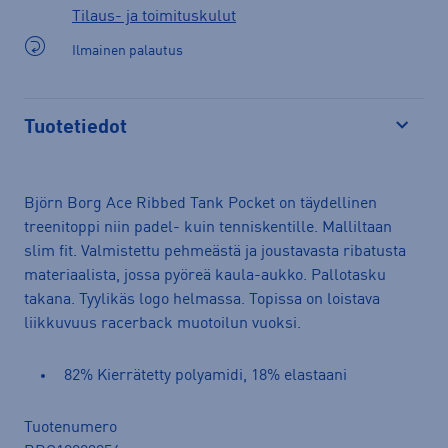
Tilaus- ja toimituskulut
Ilmainen palautus
Tuotetiedot
Avaa
Björn Borg Ace Ribbed Tank Pocket on täydellinen
treenitoppi niin padel- kuin tenniskentille. Malliltaan
slim fit. Valmistettu pehmeästä ja joustavasta ribatusta
materiaalista, jossa pyöreä kaula-aukko. Pallotasku
takana. Tyylikäs logo helmassa. Topissa on loistava
liikkuvuus racerback muotoilun vuoksi.
82% Kierrätetty polyamidi, 18% elastaani
Tuotenumero