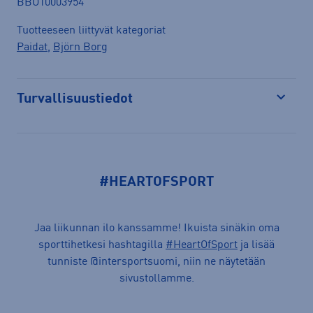
BBO10003954
Tuotteeseen liittyvät kategoriat
Paidat
,
Björn Borg
Turvallisuustiedot
Avaa
#HEARTOFSPORT
Jaa liikunnan ilo kanssamme! Ikuista sinäkin oma
sporttihetkesi hashtagilla
#HeartOfSport
ja lisää
tunniste @intersportsuomi, niin ne näytetään
sivustollamme.