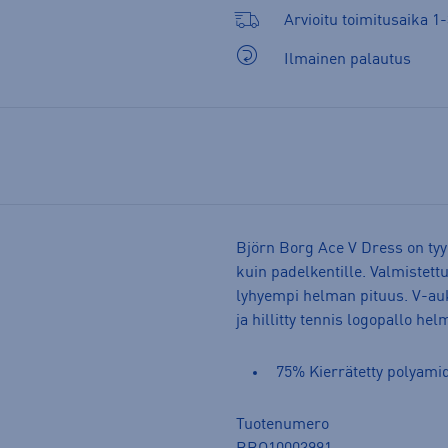
Arvioitu toimitusaika 1-
Ilmainen palautus
Björn Borg Ace V Dress on tyyl
kuin padelkentille. Valmistettu
lyhyempi helman pituus. V-aukk
ja hillitty tennis logopallo he
75% Kierrätetty polyamid
Tuotenumero