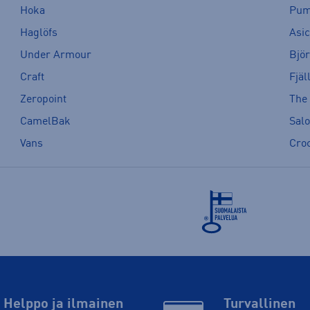
Hoka
Pu
Haglöfs
Asi
Under Armour
Bjö
Craft
Fjäl
Zeropoint
The
CamelBak
Sal
Vans
Cro
Helppo ja ilmainen
Turvallinen