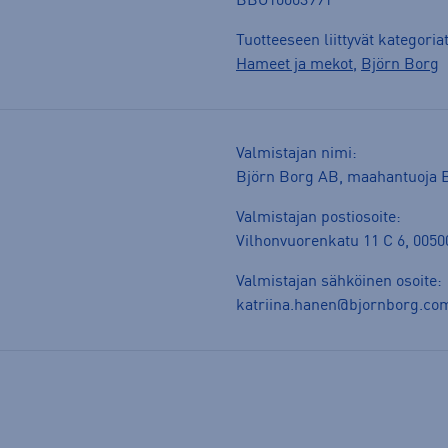
BBO10003991
Tuotteeseen liittyvät kategoria
Hameet ja mekot
,
Björn Borg
Valmistajan nimi:
Björn Borg AB, maahantuoja B
Valmistajan postiosoite:
Vilhonvuorenkatu 11 C 6, 00500
Valmistajan sähköinen osoite:
katriina.hanen@bjornborg.co