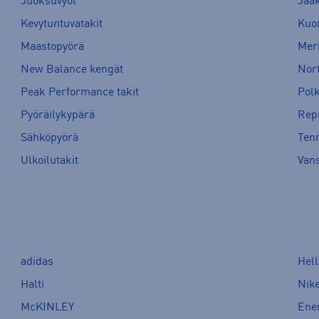
Juoksuvyöt
Jää
Kevytuntuvatakit
Kuor
Maastopyörä
Meri
New Balance kengät
Nort
Peak Performance takit
Pol
Pyöräilykypärä
Rep
Sähköpyörä
Tenn
Ulkoilutakit
Van
adidas
Hel
Halti
Nik
McKINLEY
Ene