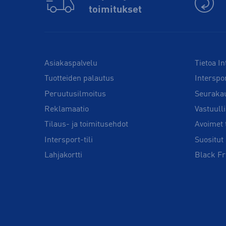
toimitukset
Asiakaspalvelu
Tietoa In
Tuotteiden palautus
Interspo
Peruutusilmoitus
Seuraka
Reklamaatio
Vastuull
Tilaus- ja toimitusehdot
Avoimet 
Intersport-tili
Suositut 
Lahjakortti
Black Fr