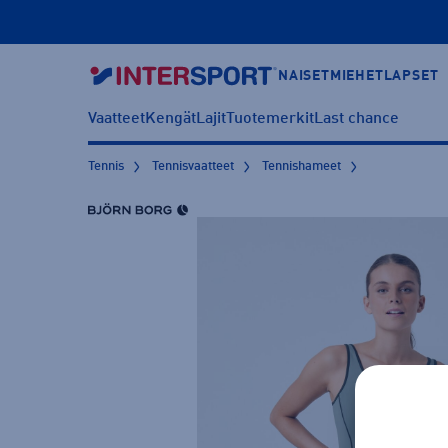
NAISET
MIEHET
LAPSET
Vaatteet
Kengät
Lajit
Tuotemerkit
Last chance
Tennis
Tennisvaatteet
Tennishameet