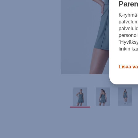
Parem
K-ryhmä 
palvelumm
palvelui
personoi
”Hyväksy
linkin ka
Lisää va