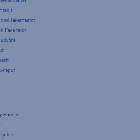
kiekkomailat
itakit
novillakerrastot
h Face takit
kupyörä
ut
arit
s-reput
ly Hansen
e
rgetics