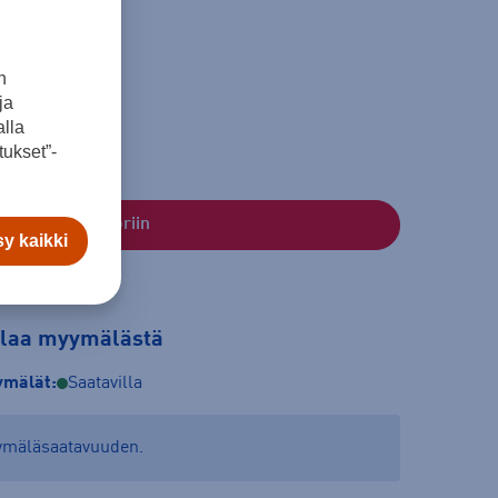
L
XL
n
ja
lla
ukset”-
Lisää ostoskoriin
y kaikki
tilaa myymälästä
mälät:
Saatavilla
yymäläsaatavuuden.