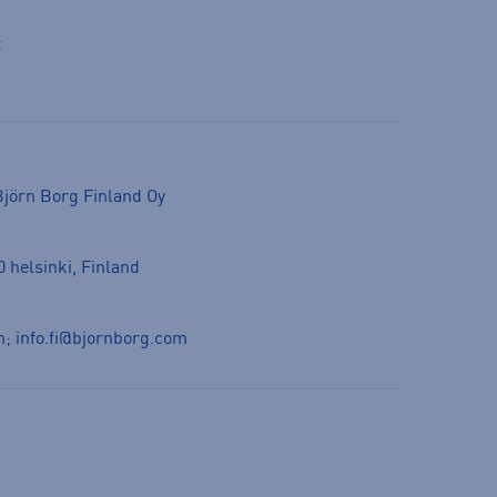
t
jörn Borg Finland Oy
 helsinki, Finland
m
;
info.fi@bjornborg.com