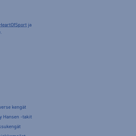
HeartOfSport
ja
.
verse kengät
y Hansen -takit
ksukengät