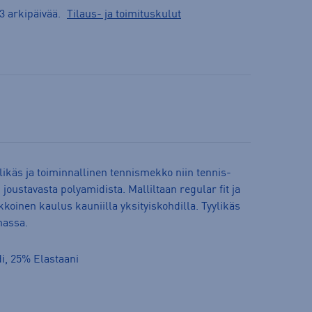
3 arkipäivää.
Tilaus- ja toimituskulut
ikäs ja toiminnallinen tennismekko niin tennis-
 joustavasta polyamidista. Malliltaan regular fit ja
oinen kaulus kauniilla yksityiskohdilla. Tyylikäs
lmassa.
i, 25% Elastaani