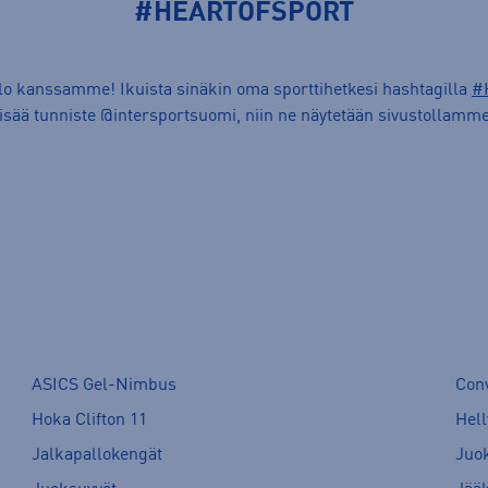
#HEARTOFSPORT
ilo kanssamme! Ikuista sinäkin oma sporttihetkesi hashtagilla
#
lisää tunniste @intersportsuomi, niin ne näytetään sivustollamme
ASICS Gel-Nimbus
Con
Hoka Clifton 11
Hell
Jalkapallokengät
Juo