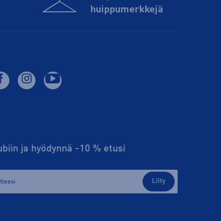
huippu­merkkejä
lubiin ja hyödynnä -10 % etusi
Liity