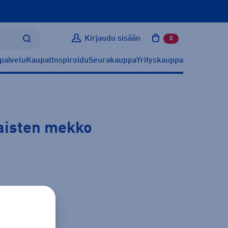
Kirjaudu sisään
0
tuotetta ostoskoris
palvelu
Kaupat
Inspiroidu
Seurakauppa
Yrityskauppa
aisten mekko