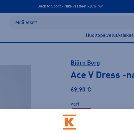
Back to Sport - Nike vaatteet -20%
Huoltopalvelut
Asiakas
Björn Borg
Ace V Dress
-n
69,90 €
Väri
Vihreä