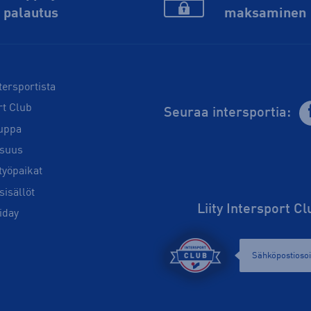
palautus
maksaminen
tersportista
rt Club
Seuraa intersportia:
uppa
isuus
työpaikat
sisällöt
Liity Intersport C
iday