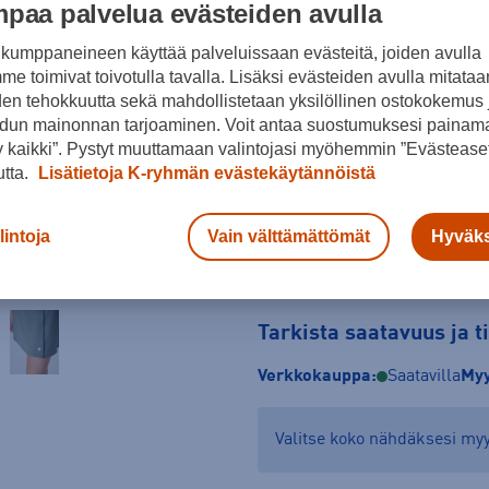
paa palvelua evästeiden avulla
Koko
kumppaneineen käyttää palveluissaan evästeitä, joiden avulla
XS
S
M
e toimivat toivotulla tavalla. Lisäksi evästeiden avulla mitataa
den tehokkuutta sekä mahdollistetaan yksilöllinen ostokokemus 
Kokotaulukko
dun mainonnan tarjoaminen. Voit antaa suostumuksesi painama
 kaikki”. Pystyt muuttamaan valintojasi myöhemmin ”Evästeaset
utta.
Lisätietoja K-ryhmän evästekäytännöistä
lintoja
Vain välttämättömät
Hyväks
Tarkista saatavuus ja 
Verkkokauppa:
Saatavilla
Myy
Valitse koko nähdäksesi m