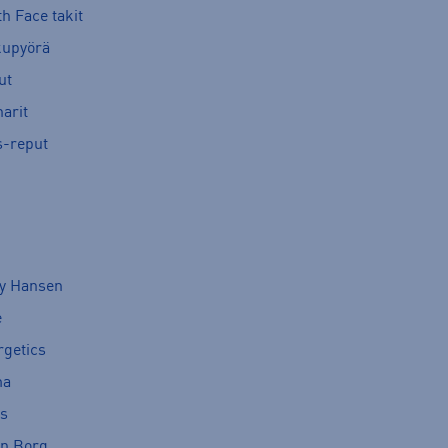
h Face takit
kupyörä
ut
arit
s-reput
ly Hansen
e
rgetics
ma
cs
rn Borg