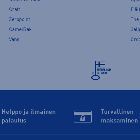
Craft
Fjäl
Zeropoint
The
CamelBak
Sal
Vans
Cro
Helppo ja ilmainen
Turvallinen
palautus
maksaminen