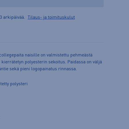
3 arkipäivää.
Tilaus- ja toimituskulut
collegepaita naisille on valmistettu pehmeästä
a kierrätetyn polyesterin sekoitus. Paidassa on väljä
ntie sekä pieni logopainatus rinnassa.
etty polysteri
t