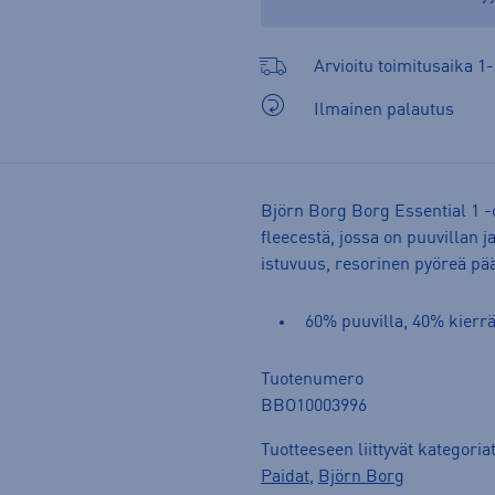
Arvioitu toimitusaika 1-
Ilmainen palautus
Björn Borg Borg Essential 1 -
fleecestä, jossa on puuvillan j
istuvuus, resorinen pyöreä pää
60% puuvilla, 40% kierrät
Tuotenumero
BBO10003996
Tuotteeseen liittyvät kategoria
Paidat
,
Björn Borg