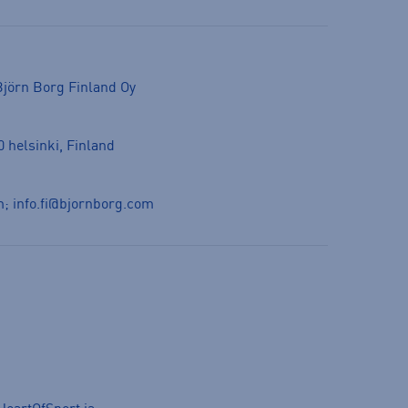
jörn Borg Finland Oy
 helsinki, Finland
m
;
info.fi@bjornborg.com