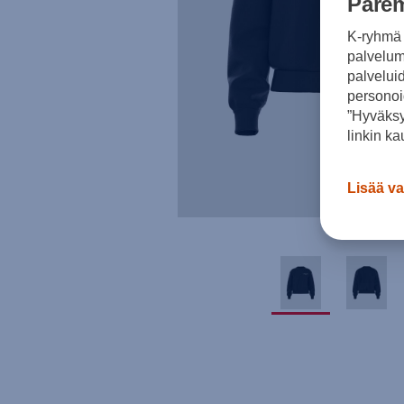
Parem
K-ryhmä 
palvelumm
palvelui
personoi
”Hyväksy
linkin ka
Lisää va