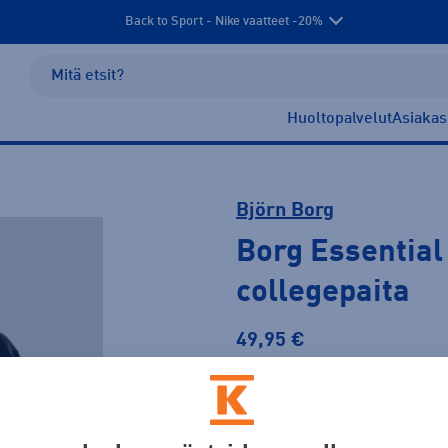
Back to Sport - Nike vaatteet -20%
Huoltopalvelut
Asiakas
Björn Borg
Borg Essential
collegepaita
49,95 €
Väri