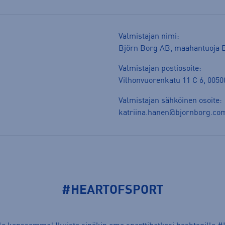
Valmistajan nimi:
Björn Borg AB, maahantuoja B
Valmistajan postiosoite:
Vilhonvuorenkatu 11 C 6, 00500
Valmistajan sähköinen osoite:
katriina.hanen@bjornborg.co
#HEARTOFSPORT