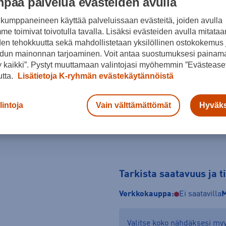
paa palvelua evästeiden avulla
Musta
kumppaneineen käyttää palveluissaan evästeitä, joiden avulla
e toimivat toivotulla tavalla. Lisäksi evästeiden avulla mitataa
Koko
den tehokkuutta sekä mahdollistetaan yksilöllinen ostokokemus 
dun mainonnan tarjoaminen. Voit antaa suostumuksesi painama
M
L
 kaikki”. Pystyt muuttamaan valintojasi myöhemmin ”Evästeaset
Kokotaulukko
utta.
Lisätietoja K-ryhmän evästekäytännöistä
lintoja
Vain välttämättömät
Hyväks
Tarkista saatavuus ja 
Verkkokauppa:
Ei saatavilla
M
Valitse koko nähdäksesi m