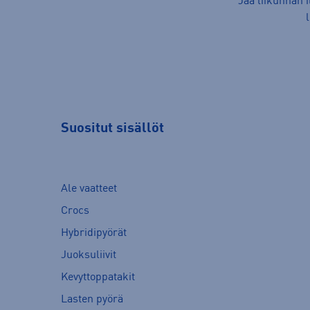
Jaa liikunnan 
Suositut sisällöt
Ale vaatteet
Crocs
Hybridipyörät
Juoksuliivit
Kevyttoppatakit
Lasten pyörä