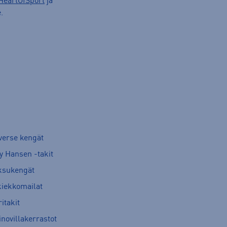
HeartOfSport
ja
.
verse kengät
y Hansen -takit
ksukengät
kiekkomailat
itakit
novillakerrastot