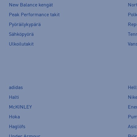
New Balance kengät
Nort
Peak Performance takit
Pol
Pyöräilykypärä
Rep
Sähköpyörä
Tenn
Ulkoilutakit
Van
adidas
Hel
Halti
Nik
McKINLEY
Ene
Hoka
Pu
Haglöfs
Asi
Under Armour
Bjö