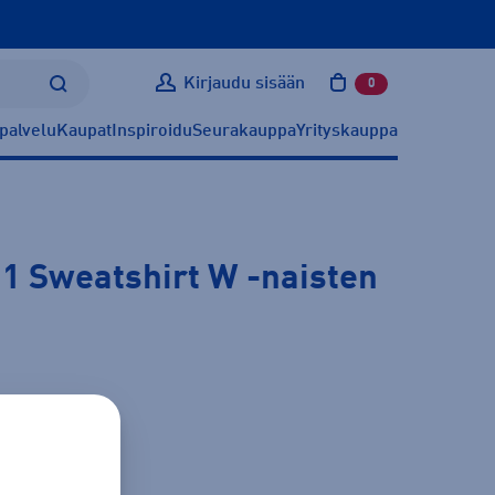
Kirjaudu sisään
0
tuotetta ostoskoris
palvelu
Kaupat
Inspiroidu
Seurakauppa
Yrityskauppa
 1 Sweatshirt W
-naisten