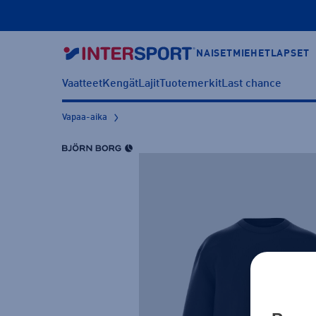
NAISET
MIEHET
LAPSET
Vaatteet
Kengät
Lajit
Tuotemerkit
Last chance
Vapaa-aika