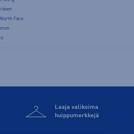
lräven
 North Face
omon
cs
Laaja valikoima
huippu­merkkejä