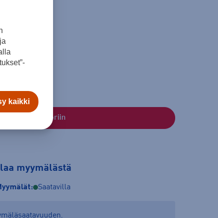
n
ja
lla
ukset”-
y kaikki
Lisää ostoskoriin
tilaa myymälästä
yymälät:
Saatavilla
yymäläsaatavuuden.