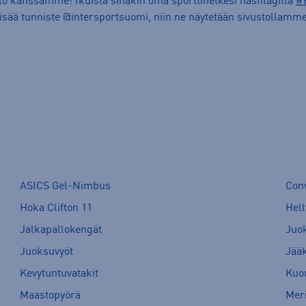
ilo kanssamme! Ikuista sinäkin oma sporttihetkesi hashtagilla
#
lisää tunniste @intersportsuomi, niin ne näytetään sivustollamme
ASICS Gel-Nimbus
Con
Hoka Clifton 11
Hell
Jalkapallokengät
Juo
Juoksuvyöt
Jää
Kevytuntuvatakit
Kuor
Maastopyörä
Meri