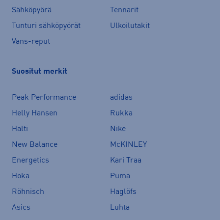
Sähköpyörä
Tennarit
Tunturi sähköpyörät
Ulkoilutakit
Vans-reput
Suositut merkit
Peak Performance
adidas
Helly Hansen
Rukka
Halti
Nike
New Balance
McKINLEY
Energetics
Kari Traa
Hoka
Puma
Röhnisch
Haglöfs
Asics
Luhta