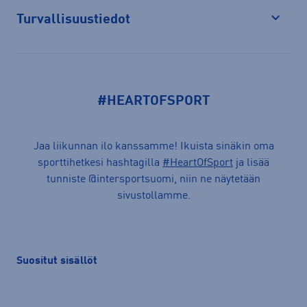
Turvallisuustiedot
Avaa
#HEARTOFSPORT
Jaa liikunnan ilo kanssamme! Ikuista sinäkin oma
sporttihetkesi hashtagilla
#HeartOfSport
ja lisää
tunniste @intersportsuomi, niin ne näytetään
sivustollamme.
Suositut sisällöt