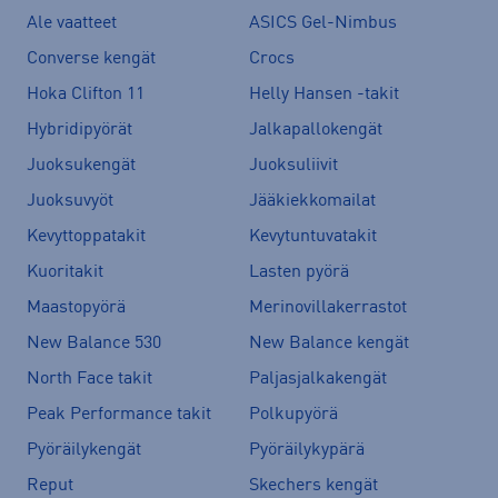
Ale vaatteet
ASICS Gel-Nimbus
Converse kengät
Crocs
Hoka Clifton 11
Helly Hansen -takit
Hybridipyörät
Jalkapallokengät
Juoksukengät
Juoksuliivit
Juoksuvyöt
Jääkiekkomailat
Kevyttoppatakit
Kevytuntuvatakit
Kuoritakit
Lasten pyörä
Maastopyörä
Merinovillakerrastot
New Balance 530
New Balance kengät
North Face takit
Paljasjalkakengät
Peak Performance takit
Polkupyörä
Pyöräilykengät
Pyöräilykypärä
Reput
Skechers kengät