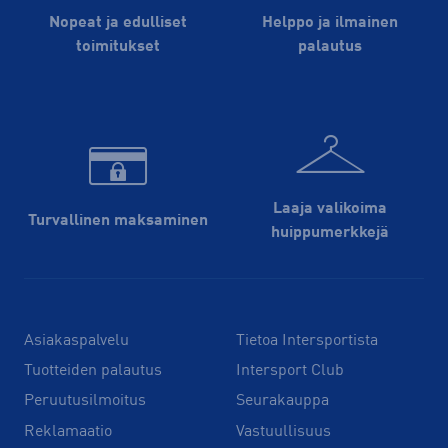
Nopeat ja edulliset
Helppo ja ilmainen
toimitukset
palautus
Laaja valikoima
Turvallinen maksaminen
huippu­merkkejä
Asiakaspalvelu
Tietoa Intersportista
Tuotteiden palautus
Intersport Club
Peruutusilmoitus
Seurakauppa
Reklamaatio
Vastuullisuus