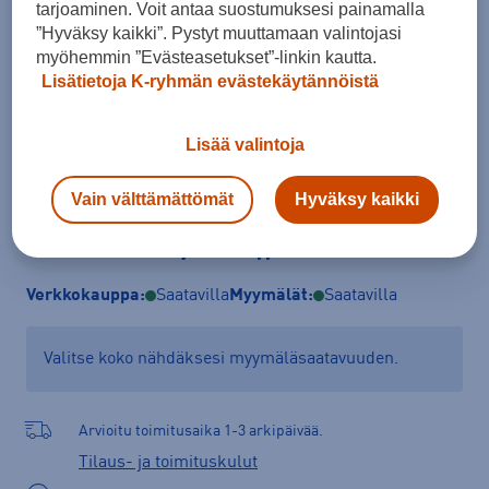
tarjoaminen. Voit antaa suostumuksesi painamalla
S
M
L
XL
XXL
”Hyväksy kaikki”. Pystyt muuttamaan valintojasi
myöhemmin ”Evästeasetukset”-linkin kautta.
Kokotaulukko
Lisätietoja K-ryhmän evästekäytännöistä
Lisää valintoja
Lisää ostoskoriin
Vain välttämättömät
Hyväksy kaikki
Tarkista saatavuus ja tilaa myymälästä
Verkkokauppa:
Saatavilla
Myymälät:
Saatavilla
Valitse koko nähdäksesi myymäläsaatavuuden.
Arvioitu toimitusaika 1-3 arkipäivää.
Tilaus- ja toimituskulut