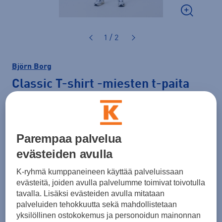
1 / 2
Björn Borg
Classic T-shirt
-miesten t-paita
29,90 €
Väri
Valkoinen
Parempaa palvelua
evästeiden avulla
K-ryhmä kumppaneineen käyttää palveluissaan
evästeitä, joiden avulla palvelumme toimivat toivotulla
tavalla. Lisäksi evästeiden avulla mitataan
palveluiden tehokkuutta sekä mahdollistetaan
Koko
yksilöllinen ostokokemus ja personoidun mainonnan