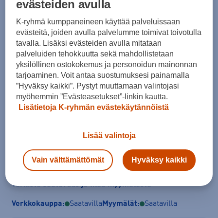
evästeiden avulla
K-ryhmä kumppaneineen käyttää palveluissaan
evästeitä, joiden avulla palvelumme toimivat toivotulla
tavalla. Lisäksi evästeiden avulla mitataan
Koko
palveluiden tehokkuutta sekä mahdollistetaan
41
42
42,5
43
44
44,5
45
yksilöllinen ostokokemus ja personoidun mainonnan
tarjoaminen. Voit antaa suostumuksesi painamalla
46
46,5
47,5
”Hyväksy kaikki”. Pystyt muuttamaan valintojasi
myöhemmin ”Evästeasetukset”-linkin kautta.
Kokotaulukko
Lisätietoja K-ryhmän evästekäytännöistä
Lisää valintoja
Lisää ostoskoriin
Vain välttämättömät
Hyväksy kaikki
Tarkista saatavuus ja tilaa myymälästä
Verkkokauppa:
Saatavilla
Myymälät:
Saatavilla