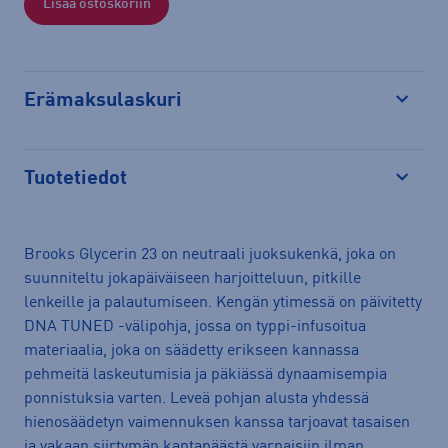
Lisää ostoskoriin
Erämaksulaskuri
Avaa
Tuotetiedot
Avaa
Brooks Glycerin 23 on neutraali juoksukenkä, joka on
suunniteltu jokapäiväiseen harjoitteluun, pitkille
lenkeille ja palautumiseen. Kengän ytimessä on päivitetty
DNA TUNED -välipohja, jossa on typpi-infusoitua
materiaalia, joka on säädetty erikseen kannassa
pehmeitä laskeutumisia ja päkiässä dynaamisempia
ponnistuksia varten. Leveä pohjan alusta yhdessä
hienosäädetyn vaimennuksen kanssa tarjoavat tasaisen
ja vakaan siirtymän kantapäästä varpaisiin ilman