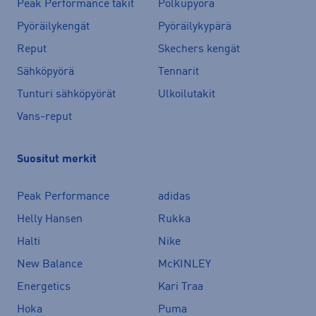
Peak Performance takit
Polkupyörä
Pyöräilykengät
Pyöräilykypärä
Reput
Skechers kengät
Sähköpyörä
Tennarit
Tunturi sähköpyörät
Ulkoilutakit
Vans-reput
Suositut merkit
Peak Performance
adidas
Helly Hansen
Rukka
Halti
Nike
New Balance
McKINLEY
Energetics
Kari Traa
Hoka
Puma