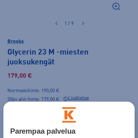
1 / 9
Brooks
Glycerin 23 M
-miesten
juoksukengät
179,00 €
Normaalihinta: 190,00 €
Lisätietoa
30pv alin hinta: 179,00 €
Väri
Tummansininen
Parempaa palvelua