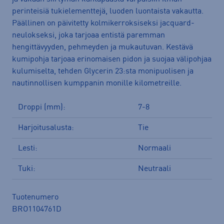
perinteisiä tukielementtejä, luoden luontaista vakautta.
Päällinen on päivitetty kolmikerroksiseksi jacquard-
neulokseksi, joka tarjoaa entistä paremman
hengittävyyden, pehmeyden ja mukautuvan. Kestävä
kumipohja tarjoaa erinomaisen pidon ja suojaa välipohjaa
kulumiselta, tehden Glycerin 23:sta monipuolisen ja
nautinnollisen kumppanin monille kilometreille.
Droppi (mm):
7-8
Harjoitusalusta:
Tie
Lesti:
Normaali
Tuki:
Neutraali
Tuotenumero
BRO1104761D