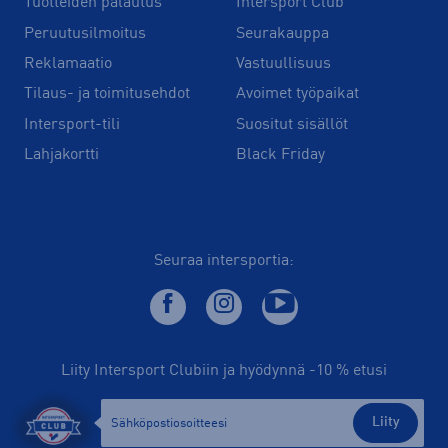
Tuotteiden palautus
Intersport Club
Peruutusilmoitus
Seurakauppa
Reklamaatio
Vastuullisuus
Tilaus- ja toimitusehdot
Avoimet työpaikat
Intersport-tili
Suositut sisällöt
Lahjakortti
Black Friday
Seuraa intersportia:
Liity Intersport Clubiin ja hyödynnä -10 % etusi
Liity