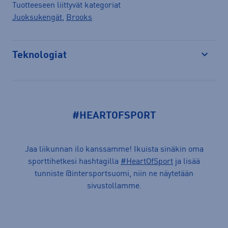
Tuotteeseen liittyvät kategoriat
Juoksukengät
,
Brooks
Teknologiat
Avaa
#HEARTOFSPORT
Jaa liikunnan ilo kanssamme! Ikuista sinäkin oma
sporttihetkesi hashtagilla
#HeartOfSport
ja lisää
tunniste @intersportsuomi, niin ne näytetään
sivustollamme.