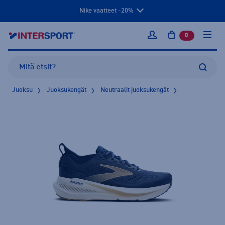
Nike vaatteet -20%
0
tuotetta osto
Kirjaudu sisään
Juoksu
Juoksukengät
Neutraalit juoksukengät