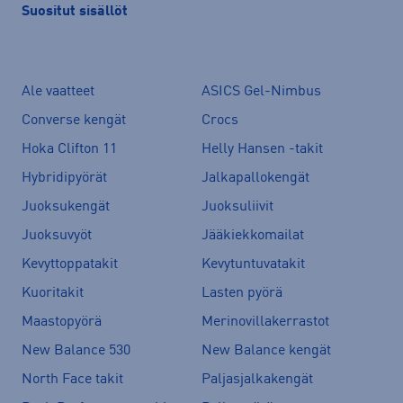
Suositut sisällöt
Ale vaatteet
ASICS Gel-Nimbus
Converse kengät
Crocs
Hoka Clifton 11
Helly Hansen -takit
Hybridipyörät
Jalkapallokengät
Juoksukengät
Juoksuliivit
Juoksuvyöt
Jääkiekkomailat
Kevyttoppatakit
Kevytuntuvatakit
Kuoritakit
Lasten pyörä
Maastopyörä
Merinovillakerrastot
New Balance 530
New Balance kengät
North Face takit
Paljasjalkakengät