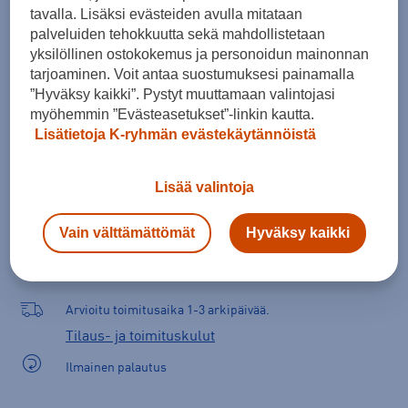
tavalla. Lisäksi evästeiden avulla mitataan
palveluiden tehokkuutta sekä mahdollistetaan
yksilöllinen ostokokemus ja personoidun mainonnan
tarjoaminen. Voit antaa suostumuksesi painamalla
”Hyväksy kaikki”. Pystyt muuttamaan valintojasi
myöhemmin ”Evästeasetukset”-linkin kautta.
Lisätietoja K-ryhmän evästekäytännöistä
Lisää valintoja
Lisää ostoskoriin
Vain välttämättömät
Hyväksy kaikki
Arvioitu toimitusaika 1-3 arkipäivää.
Tilaus- ja toimituskulut
Ilmainen palautus