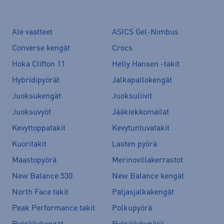
Ale vaatteet
ASICS Gel-Nimbus
Converse kengät
Crocs
Hoka Clifton 11
Helly Hansen -takit
Hybridipyörät
Jalkapallokengät
Juoksukengät
Juoksuliivit
Juoksuvyöt
Jääkiekkomailat
Kevyttoppatakit
Kevytuntuvatakit
Kuoritakit
Lasten pyörä
Maastopyörä
Merinovillakerrastot
New Balance 530
New Balance kengät
North Face takit
Paljasjalkakengät
Peak Performance takit
Polkupyörä