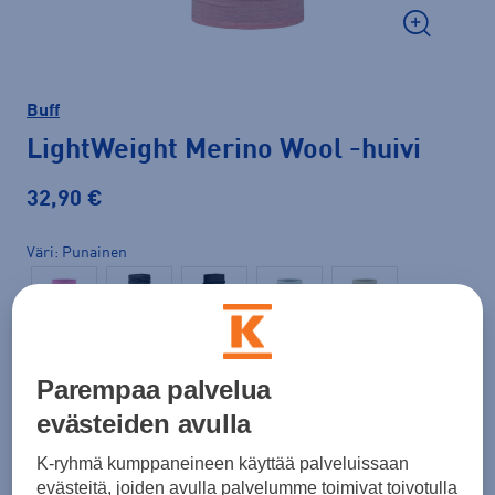
Buff
LightWeight Merino Wool
-huivi
32,90 €
Väri
Punainen
Parempaa palvelua
evästeiden avulla
K-ryhmä kumppaneineen käyttää palveluissaan
evästeitä, joiden avulla palvelumme toimivat toivotulla