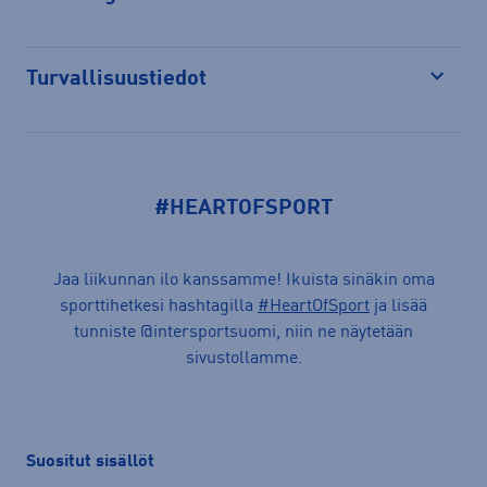
Avaa
Turvallisuustiedot
Avaa
#HEARTOFSPORT
Jaa liikunnan ilo kanssamme! Ikuista sinäkin oma
sporttihetkesi hashtagilla
#HeartOfSport
ja lisää
tunniste @intersportsuomi, niin ne näytetään
sivustollamme.
Suositut sisällöt