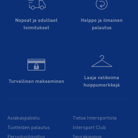
Nopeat ja edulliset
Helppo ja ilmainen
toimitukset
palautus
Laaja valikoima
Turvallinen maksaminen
huippu­merkkejä
Asiakaspalvelu
Tietoa Intersportista
Tuotteiden palautus
Intersport Club
Peruutusilmoitus
Seurakauppa