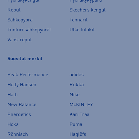
Pyöräilykengät
Pyöräilykypärä
Reput
Skechers kengät
Sähköpyörä
Tennarit
Tunturi sähköpyörät
Ulkoilutakit
Vans-reput
Suositut merkit
Peak Performance
adidas
Helly Hansen
Rukka
Halti
Nike
New Balance
McKINLEY
Energetics
Kari Traa
Hoka
Puma
Röhnisch
Haglöfs