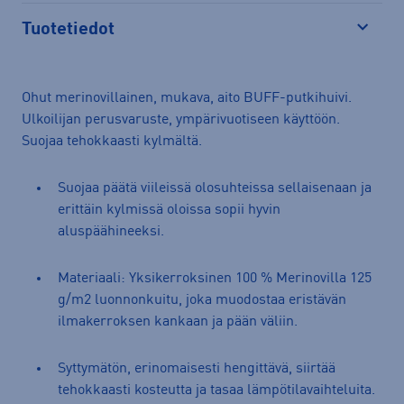
Tuotetiedot
Avaa
Ohut merinovillainen, mukava, aito BUFF-putkihuivi.
Ulkoilijan perusvaruste, ympärivuotiseen käyttöön.
Suojaa tehokkaasti kylmältä.
Suojaa päätä viileissä olosuhteissa sellaisenaan ja
erittäin kylmissä oloissa sopii hyvin
aluspäähineeksi.
Materiaali: Yksikerroksinen 100 % Merinovilla 125
g/m2 luonnonkuitu, joka muodostaa eristävän
ilmakerroksen kankaan ja pään väliin.
Syttymätön, erinomaisesti hengittävä, siirtää
tehokkaasti kosteutta ja tasaa lämpötilavaihteluita.