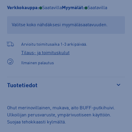
Verkkokauppa:
Saatavilla
Myymälät:
Saatavilla
Valitse koko nähdäksesi myymäläsaatavuuden.
Arvioitu toimitusaika 1-3 arkipäivää.
Tilaus- ja toimituskulut
Ilmainen palautus
Tuotetiedot
Avaa
Ohut merinovillainen, mukava, aito BUFF-putkihuivi.
Ulkoilijan perusvaruste, ympärivuotiseen käyttöön.
Suojaa tehokkaasti kylmältä.