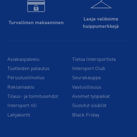
Laaja valikoima
Turvallinen maksaminen
huippu­merkkejä
Asiakaspalvelu
Tietoa Intersportista
Tuotteiden palautus
Intersport Club
Peruutusilmoitus
Seurakauppa
Reklamaatio
Vastuullisuus
Tilaus- ja toimitusehdot
Avoimet työpaikat
Intersport-tili
Suositut sisällöt
Lahjakortti
Black Friday