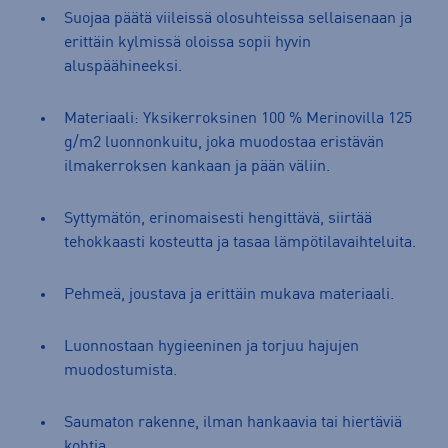
Suojaa päätä viileissä olosuhteissa sellaisenaan ja
erittäin kylmissä oloissa sopii hyvin
aluspäähineeksi.
Materiaali: Yksikerroksinen 100 % Merinovilla 125
g/m2 luonnonkuitu, joka muodostaa eristävän
ilmakerroksen kankaan ja pään väliin.
Syttymätön, erinomaisesti hengittävä, siirtää
tehokkaasti kosteutta ja tasaa lämpötilavaihteluita.
Pehmeä, joustava ja erittäin mukava materiaali.
Luonnostaan hygieeninen ja torjuu hajujen
muodostumista.
Saumaton rakenne, ilman hankaavia tai hiertäviä
kohtia.