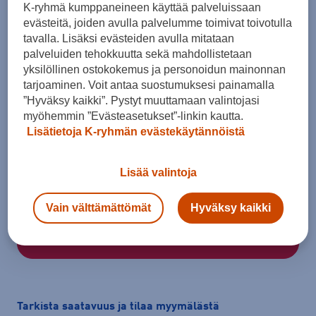
K-ryhmä kumppaneineen käyttää palveluissaan
evästeitä, joiden avulla palvelumme toimivat toivotulla
tavalla. Lisäksi evästeiden avulla mitataan
palveluiden tehokkuutta sekä mahdollistetaan
yksilöllinen ostokokemus ja personoidun mainonnan
tarjoaminen. Voit antaa suostumuksesi painamalla
”Hyväksy kaikki”. Pystyt muuttamaan valintojasi
myöhemmin ”Evästeasetukset”-linkin kautta.
Lisätietoja K-ryhmän evästekäytännöistä
Koko
ONES
Lisää valintoja
Kokotaulukko
Vain välttämättömät
Hyväksy kaikki
Lisää ostoskoriin
Tarkista saatavuus ja tilaa myymälästä