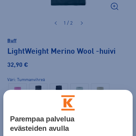
1 / 2
Buff
LightWeight Merino Wool
-huivi
32,90 €
Väri
Tummanvihreä
Parempaa palvelua
evästeiden avulla