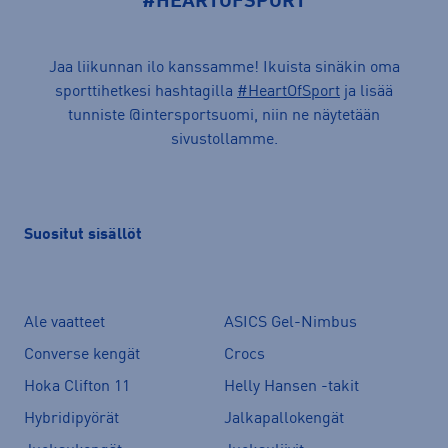
#HEARTOFSPORT
Jaa liikunnan ilo kanssamme! Ikuista sinäkin oma
sporttihetkesi hashtagilla
#HeartOfSport
ja lisää
tunniste @intersportsuomi, niin ne näytetään
sivustollamme.
Suositut sisällöt
Ale vaatteet
ASICS Gel-Nimbus
Converse kengät
Crocs
Hoka Clifton 11
Helly Hansen -takit
Hybridipyörät
Jalkapallokengät