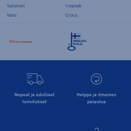
Salomon
Icepeak
Vans
Crocs
Nopeat ja edulliset
Helppo ja ilmainen
toimitukset
palautus