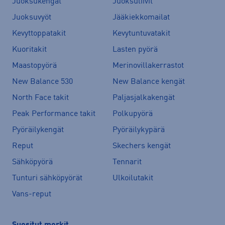
Juoksukengät
Juoksuliivit
Juoksuvyöt
Jääkiekkomailat
Kevyttoppatakit
Kevytuntuvatakit
Kuoritakit
Lasten pyörä
Maastopyörä
Merinovillakerrastot
New Balance 530
New Balance kengät
North Face takit
Paljasjalkakengät
Peak Performance takit
Polkupyörä
Pyöräilykengät
Pyöräilykypärä
Reput
Skechers kengät
Sähköpyörä
Tennarit
Tunturi sähköpyörät
Ulkoilutakit
Vans-reput