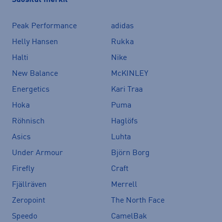
Suositut merkit
Peak Performance
adidas
Helly Hansen
Rukka
Halti
Nike
New Balance
McKINLEY
Energetics
Kari Traa
Hoka
Puma
Röhnisch
Haglöfs
Asics
Luhta
Under Armour
Björn Borg
Firefly
Craft
Fjällräven
Merrell
Zeropoint
The North Face
Speedo
CamelBak