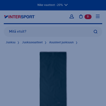
Nike vaatteet -20%
0
tuotetta osto
Kirjaudu sisään
Juoksu
Juoksuvaatteet
Asusteet juoksuun