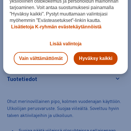
Lisää ostoskoriin
yksilöllinen ostokokemus ja personoidun mainonnan
tarjoaminen. Voit antaa suostumuksesi painamalla
”Hyväksy kaikki”. Pystyt muuttamaan valintojasi
myöhemmin ”Evästeasetukset”-linkin kautta.
Lisätietoja K-ryhmän evästekäytännöistä
Arvioitu toimitusaika 1-3 arkipäivää.
Lisää valintoja
Tilaus- ja toimituskulut
Ilmainen palautus
Vain välttämättömät
Hyväksy kaikki
Tuotetiedot
Avaa
Ohut merinovillainen pipo, kolmen vuodenajan käyttöön.
Ulkoilijan perusvaruste. Suojaa viileältä. Soveltuu hyvin
talven aktiivilajeihin ja ulkoiluun.
Suojaa päätä viileissä olosuhteissa sellaisenaan.