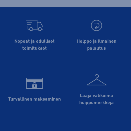
Nopeat ja edulliset
Helppo ja ilmainen
toimitukset
palautus
Laaja valikoima
Turvallinen maksaminen
huippu­merkkejä