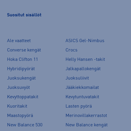
Suositut sisällöt
Ale vaatteet
ASICS Gel-Nimbus
Converse kengät
Crocs
Hoka Clifton 11
Helly Hansen -takit
Hybridipyörät
Jalkapallokengät
Juoksukengät
Juoksuliivit
Juoksuvyöt
Jääkiekkomailat
Kevyttoppatakit
Kevytuntuvatakit
Kuoritakit
Lasten pyörä
Maastopyörä
Merinovillakerrastot
New Balance 530
New Balance kengät