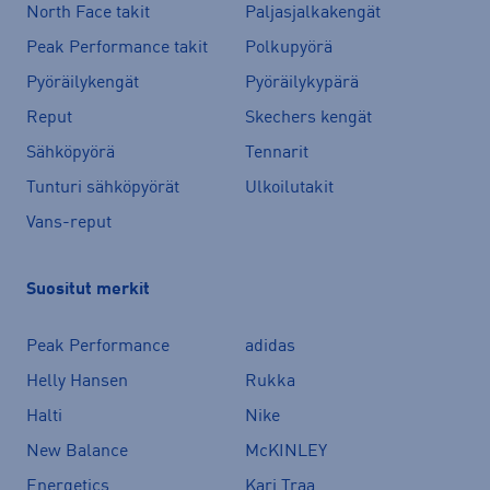
North Face takit
Paljasjalkakengät
Peak Performance takit
Polkupyörä
Pyöräilykengät
Pyöräilykypärä
Reput
Skechers kengät
Sähköpyörä
Tennarit
Tunturi sähköpyörät
Ulkoilutakit
Vans-reput
Suositut merkit
Peak Performance
adidas
Helly Hansen
Rukka
Halti
Nike
New Balance
McKINLEY
Energetics
Kari Traa