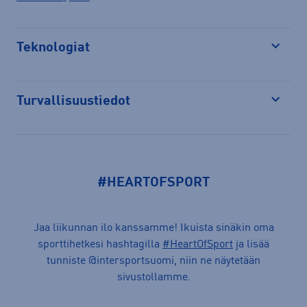
Teknologiat
Avaa
Turvallisuustiedot
Avaa
#HEARTOFSPORT
Jaa liikunnan ilo kanssamme! Ikuista sinäkin oma
sporttihetkesi hashtagilla
#HeartOfSport
ja lisää
tunniste @intersportsuomi, niin ne näytetään
sivustollamme.