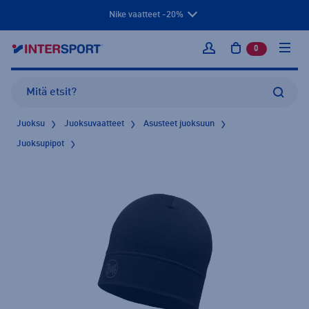
Nike vaatteet -20%
0
tuotetta osto
Kirjaudu sisään
Juoksu
Juoksuvaatteet
Asusteet juoksuun
Juoksupipot