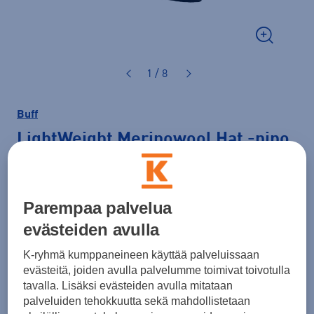
1 / 8
Buff
LightWeight Merinowool Hat
-pipo
29,90 €
Parempaa palvelua
Väri
Musta
evästeiden avulla
K-ryhmä kumppaneineen käyttää palveluissaan
evästeitä, joiden avulla palvelumme toimivat toivotulla
tavalla. Lisäksi evästeiden avulla mitataan
palveluiden tehokkuutta sekä mahdollistetaan