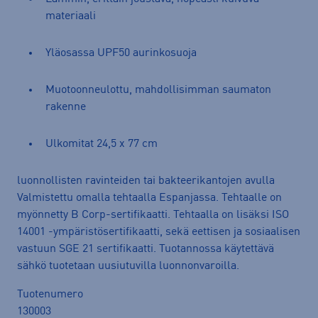
materiaali
Yläosassa UPF50 aurinkosuoja
Muotoonneulottu, mahdollisimman saumaton
rakenne
Ulkomitat 24,5 x 77 cm
luonnollisten ravinteiden tai bakteerikantojen avulla
Valmistettu omalla tehtaalla Espanjassa. Tehtaalle on
myönnetty B Corp-sertifikaatti. Tehtaalla on lisäksi ISO
14001 -ympäristösertifikaatti, sekä eettisen ja sosiaalisen
vastuun SGE 21 sertifikaatti. Tuotannossa käytettävä
sähkö tuotetaan uusiutuvilla luonnonvaroilla.
Tuotenumero
130003