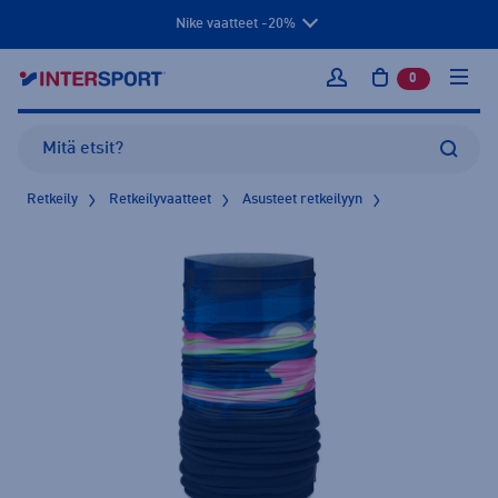
Nike vaatteet -20%
0
tuotetta osto
Kirjaudu sisään
Retkeily
Retkeilyvaatteet
Asusteet retkeilyyn