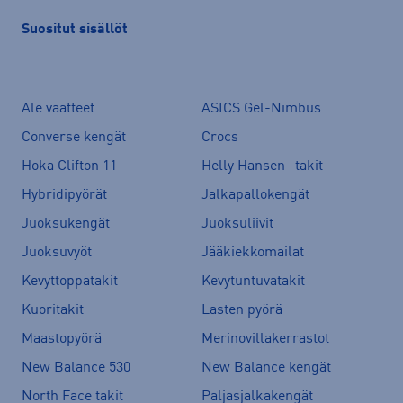
Suositut sisällöt
Ale vaatteet
ASICS Gel-Nimbus
Converse kengät
Crocs
Hoka Clifton 11
Helly Hansen -takit
Hybridipyörät
Jalkapallokengät
Juoksukengät
Juoksuliivit
Juoksuvyöt
Jääkiekkomailat
Kevyttoppatakit
Kevytuntuvatakit
Kuoritakit
Lasten pyörä
Maastopyörä
Merinovillakerrastot
New Balance 530
New Balance kengät
North Face takit
Paljasjalkakengät