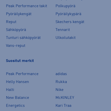
Peak Performance takit
Polkupyörä
Pyöräilykengät
Pyöräilykypärä
Reput
Skechers kengät
Sähköpyörä
Tennarit
Tunturi sähköpyörät
Ulkoilutakit
Vans-reput
Suositut merkit
Peak Performance
adidas
Helly Hansen
Rukka
Halti
Nike
New Balance
McKINLEY
Energetics
Kari Traa