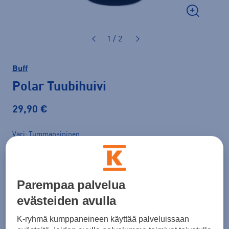
1 / 2
Buff
Polar Tuubihuivi
29,90 €
Väri
Tummansininen
Parempaa palvelua
evästeiden avulla
K-ryhmä kumppaneineen käyttää palveluissaan
Koko