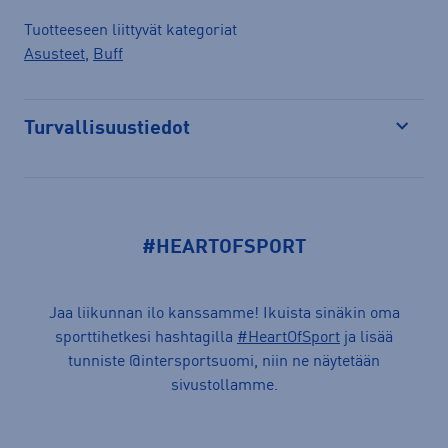
Tuotteeseen liittyvät kategoriat
Asusteet
,
Buff
Turvallisuustiedot
Avaa
#HEARTOFSPORT
Jaa liikunnan ilo kanssamme! Ikuista sinäkin oma
sporttihetkesi hashtagilla
#HeartOfSport
ja lisää
tunniste @intersportsuomi, niin ne näytetään
sivustollamme.