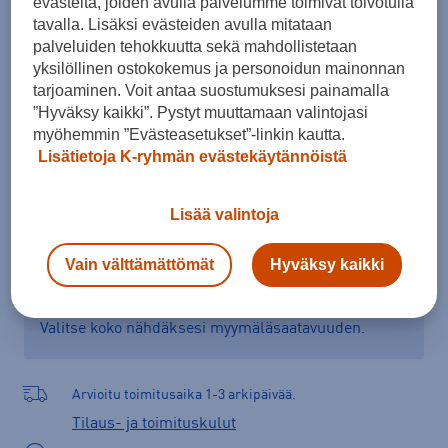
evästeitä, joiden avulla palvelumme toimivat toivotulla
ONES
tavalla. Lisäksi evästeiden avulla mitataan
palveluiden tehokkuutta sekä mahdollistetaan
Kokotaulukko
yksilöllinen ostokokemus ja personoidun mainonnan
tarjoaminen. Voit antaa suostumuksesi painamalla
”Hyväksy kaikki”. Pystyt muuttamaan valintojasi
myöhemmin ”Evästeasetukset”-linkin kautta.
Lisää ostoskoriin
Lisätietoja K-ryhmän evästekäytännöistä
Lisää valintoja
Tarkista saatavuus ja tilaa myymälästä
Vain välttämättömät
Hyväksy kaikki
Verkkokauppa:
Ei saatavilla
Myymälät:
Saatavilla
Valitse koko nähdäksesi myymäläsaatavuuden.
Arvioitu toimitusaika 1-3 arkipäivää.
Tilaus- ja toimituskulut