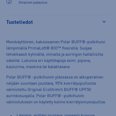
Ilmainen palautus
Tuotetiedot
Avaa
Monikäyttöinen, kaksiosainen Polar BUFF®-putkihuivi
lämpimällä PrimaLoft® BIO™ fleecellä. Suojaa
tehokkaasti kylmältä, viimalta ja auringon haitallisilta
säteiltä. Lukuisia eri käyttötapoja esim. pipona,
kaulurina, maskina tai balaklavana
Polar BUFF® -putkihuivin yläosassa on alkuperäinen
neljään suuntaan joustava, 95% kierrätyspulloista
valmistettu Original EcoStretch BUFF® UPF50
aurinkosuojalla. Polar BUFF® -putkihuivin
valmistukseen on käytetty kolme kierrätysmuovipulloa.
Lämmin, erittäin joustava, nopeasti kuivuva