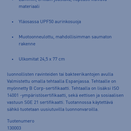
materiaali
Yläosassa UPF50 aurinkosuoja
Muotoonneulottu, mahdollisimman saumaton
rakenne
Ulkomitat 24,5 x 77 cm
luonnollisten ravinteiden tai bakteerikantojen avulla
Valmistettu omalla tehtaalla Espanjassa. Tehtaalle on
myönnetty B Corp-sertifikaatti. Tehtaalla on lisäksi ISO
14001 -ympäristösertifikaatti, sekä eettisen ja sosiaalisen
vastuun SGE 21 sertifikaatti. Tuotannossa käytettävä
sähkö tuotetaan uusiutuvilla luonnonvaroilla.
Tuotenumero
130003