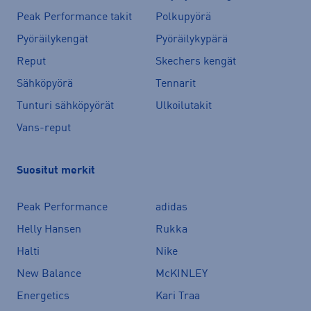
Peak Performance takit
Polkupyörä
Pyöräilykengät
Pyöräilykypärä
Reput
Skechers kengät
Sähköpyörä
Tennarit
Tunturi sähköpyörät
Ulkoilutakit
Vans-reput
Suositut merkit
Peak Performance
adidas
Helly Hansen
Rukka
Halti
Nike
New Balance
McKINLEY
Energetics
Kari Traa