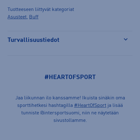
Tuotteeseen liittyvät kategoriat
Asusteet
,
Buff
Turvallisuustiedot
Avaa
#HEARTOFSPORT
Jaa liikunnan ilo kanssamme! Ikuista sinäkin oma
sporttihetkesi hashtagilla
#HeartOfSport
ja lisää
tunniste @intersportsuomi, niin ne näytetään
sivustollamme.