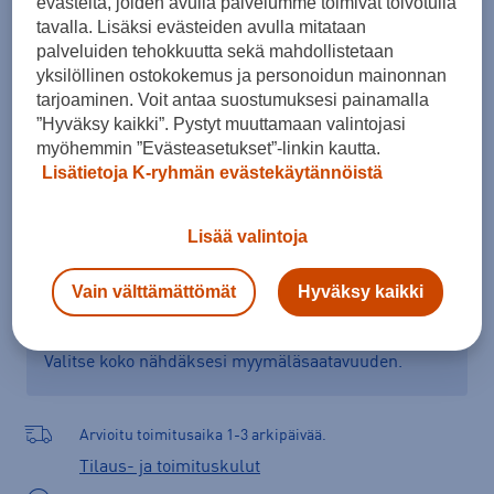
evästeitä, joiden avulla palvelumme toimivat toivotulla
ONES
tavalla. Lisäksi evästeiden avulla mitataan
palveluiden tehokkuutta sekä mahdollistetaan
Kokotaulukko
yksilöllinen ostokokemus ja personoidun mainonnan
tarjoaminen. Voit antaa suostumuksesi painamalla
”Hyväksy kaikki”. Pystyt muuttamaan valintojasi
myöhemmin ”Evästeasetukset”-linkin kautta.
Lisää ostoskoriin
Lisätietoja K-ryhmän evästekäytännöistä
Lisää valintoja
Tarkista saatavuus ja tilaa myymälästä
Vain välttämättömät
Hyväksy kaikki
Verkkokauppa:
Ei saatavilla
Myymälät:
Saatavilla
Valitse koko nähdäksesi myymäläsaatavuuden.
Arvioitu toimitusaika 1-3 arkipäivää.
Tilaus- ja toimituskulut