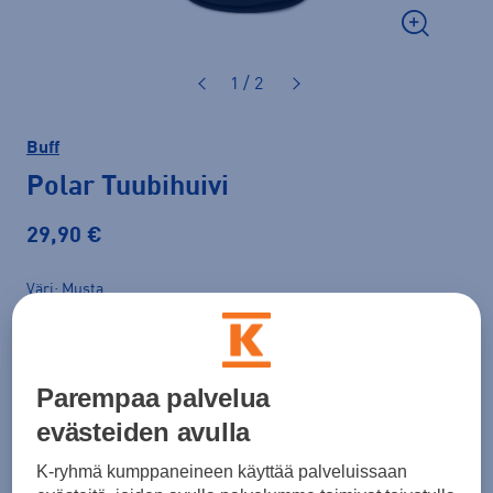
1 / 2
Buff
Polar Tuubihuivi
29,90 €
Väri
Musta
Parempaa palvelua
evästeiden avulla
K-ryhmä kumppaneineen käyttää palveluissaan
Koko