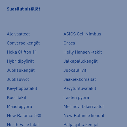
Suositut sisällöt
Ale vaatteet
ASICS Gel-Nimbus
Converse kengät
Crocs
Hoka Clifton 11
Helly Hansen -takit
Hybridipyörät
Jalkapallokengät
Juoksukengät
Juoksuliivit
Juoksuvyöt
Jääkiekkomailat
Kevyttoppatakit
Kevytuntuvatakit
Kuoritakit
Lasten pyörä
Maastopyörä
Merinovillakerrastot
New Balance 530
New Balance kengät
North Face takit
Paljasjalkakengät