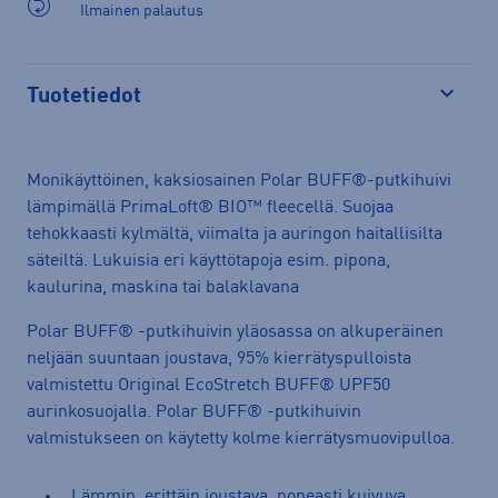
Ilmainen palautus
Tuotetiedot
Avaa
Monikäyttöinen, kaksiosainen Polar BUFF®-putkihuivi
lämpimällä PrimaLoft® BIO™ fleecellä. Suojaa
tehokkaasti kylmältä, viimalta ja auringon haitallisilta
säteiltä. Lukuisia eri käyttötapoja esim. pipona,
kaulurina, maskina tai balaklavana
Polar BUFF® -putkihuivin yläosassa on alkuperäinen
neljään suuntaan joustava, 95% kierrätyspulloista
valmistettu Original EcoStretch BUFF® UPF50
aurinkosuojalla. Polar BUFF® -putkihuivin
valmistukseen on käytetty kolme kierrätysmuovipulloa.
Lämmin, erittäin joustava, nopeasti kuivuva