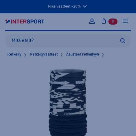
Nike vaatteet -20%
0
tuotetta osto
Kirjaudu sisään
Retkeily
Retkeilyvaatteet
Asusteet retkeilyyn