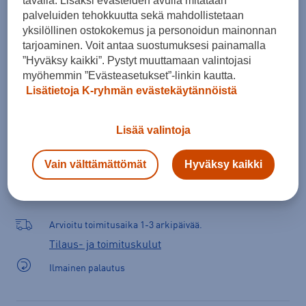
tavalla. Lisäksi evästeiden avulla mitataan
palveluiden tehokkuutta sekä mahdollistetaan
yksilöllinen ostokokemus ja personoidun mainonnan
tarjoaminen. Voit antaa suostumuksesi painamalla
Lisää ostoskoriin
”Hyväksy kaikki”. Pystyt muuttamaan valintojasi
myöhemmin ”Evästeasetukset”-linkin kautta.
Lisätietoja K-ryhmän evästekäytännöistä
Tarkista saatavuus ja tilaa myymälästä
Lisää valintoja
Verkkokauppa:
Saatavilla
Myymälät:
Saatavilla
Vain välttämättömät
Hyväksy kaikki
Valitse koko nähdäksesi myymäläsaatavuuden.
Arvioitu toimitusaika 1-3 arkipäivää.
Tilaus- ja toimituskulut
Ilmainen palautus