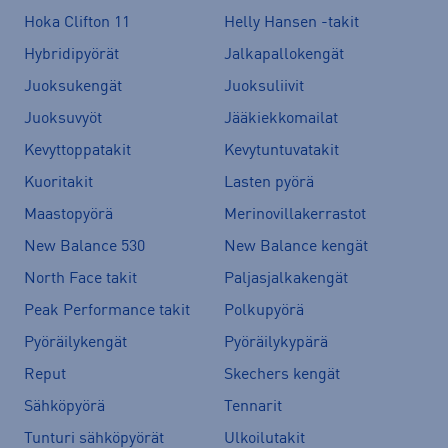
Hoka Clifton 11
Helly Hansen -takit
Hybridipyörät
Jalkapallokengät
Juoksukengät
Juoksuliivit
Juoksuvyöt
Jääkiekkomailat
Kevyttoppatakit
Kevytuntuvatakit
Kuoritakit
Lasten pyörä
Maastopyörä
Merinovillakerrastot
New Balance 530
New Balance kengät
North Face takit
Paljasjalkakengät
Peak Performance takit
Polkupyörä
Pyöräilykengät
Pyöräilykypärä
Reput
Skechers kengät
Sähköpyörä
Tennarit
Tunturi sähköpyörät
Ulkoilutakit