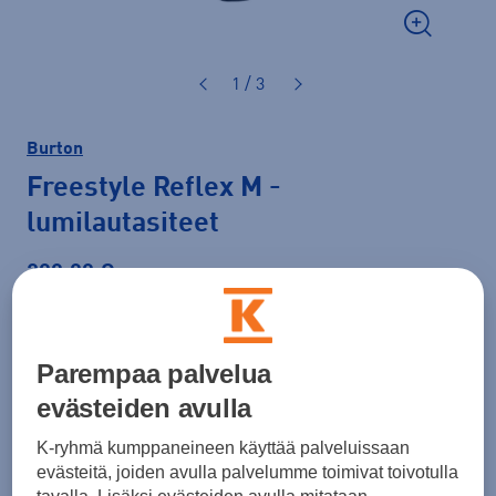
1 / 3
Burton
Freestyle Reflex M
-
lumilautasiteet
200,00 €
Väri
Musta
Parempaa palvelua
evästeiden avulla
Koko
K-ryhmä kumppaneineen käyttää palveluissaan
evästeitä, joiden avulla palvelumme toimivat toivotulla
M
L