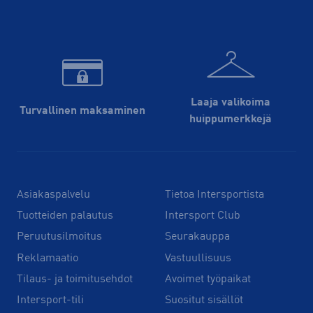
Laaja valikoima
Turvallinen maksaminen
huippu­merkkejä
Asiakaspalvelu
Tietoa Intersportista
Tuotteiden palautus
Intersport Club
Peruutusilmoitus
Seurakauppa
Reklamaatio
Vastuullisuus
Tilaus- ja toimitusehdot
Avoimet työpaikat
Intersport-tili
Suositut sisällöt