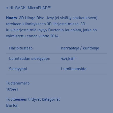
• HI-BACK: MicroFLAD™
Huom:
3D Hinge Disc -levy (ei sisälly pakkaukseen)
tarvitaan kiinnitykseen 3D-järjestelmissä. 3D-
kuviojärjestelmiä löytyy Burtonin laudoista, jotka on
valmistettu ennen vuotta 2014.
Harjoitustaso:
harrastaja / kuntoilija
Lumilaudan sidetyyppi:
4x4,EST
Sidetyyppi:
Lumilautaside
Tuotenumero
105441
Tuotteeseen liittyvät kategoriat
Burton