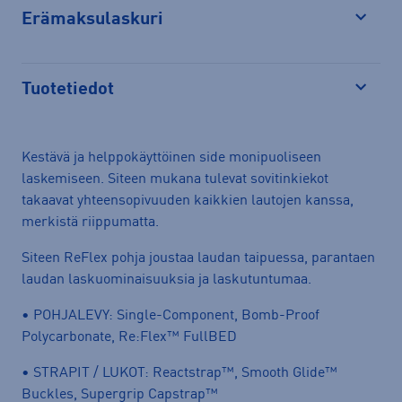
Erämaksulaskuri
Avaa
Tuotetiedot
Avaa
Kestävä ja helppokäyttöinen side monipuoliseen
laskemiseen. Siteen mukana tulevat sovitinkiekot
takaavat yhteensopivuuden kaikkien lautojen kanssa,
merkistä riippumatta.
Siteen ReFlex pohja joustaa laudan taipuessa, parantaen
laudan laskuominaisuuksia ja laskutuntumaa.
• POHJALEVY: Single-Component, Bomb-Proof
Polycarbonate, Re:Flex™ FullBED
• STRAPIT / LUKOT: Reactstrap™, Smooth Glide™
Buckles, Supergrip Capstrap™