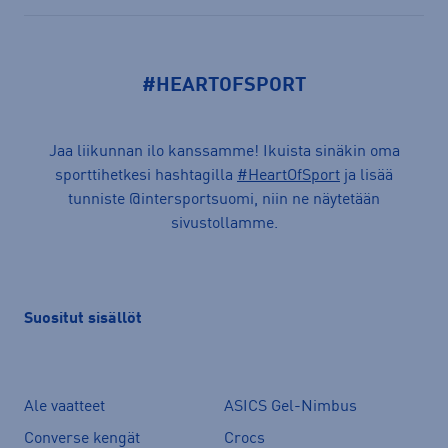
#HEARTOFSPORT
Jaa liikunnan ilo kanssamme! Ikuista sinäkin oma
sporttihetkesi hashtagilla
#HeartOfSport
ja lisää
tunniste @intersportsuomi, niin ne näytetään
sivustollamme.
Suositut sisällöt
Ale vaatteet
ASICS Gel-Nimbus
Converse kengät
Crocs