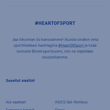
#HEARTOFSPORT
Jaa liikunnan ilo kanssamme! Ikuista sinäkin oma
sporttihetkesi hashtagilla
#HeartOfSport
ja lisää
tunniste @intersportsuomi, niin ne näytetään
sivustollamme.
Suositut sisällöt
Ale vaatteet
ASICS Gel-Nimbus