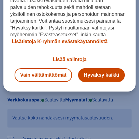
tavalla. Lisäksi evästeiden avulla mitataan
palveluiden tehokkuutta sekä mahdollistetaan
Koko
yksilöllinen ostokokemus ja personoidun mainonnan
36,5
37
38
39
40
40,5
41
tarjoaminen. Voit antaa suostumuksesi painamalla
”Hyväksy kaikki”. Pystyt muuttamaan valintojasi
41,5
42
myöhemmin ”Evästeasetukset”-linkin kautta.
Lisätietoja K-ryhmän evästekäytännöistä
Lisää valintoja
Lisää ostoskoriin
Vain välttämättömät
Hyväksy kaikki
Tarkista saatavuus ja tilaa myymälästä
Verkkokauppa:
Saatavilla
Myymälät:
Saatavilla
Valitse koko nähdäksesi myymäläsaatavuuden.
Arvioitu toimitusaika 1-3 arkipäivää.