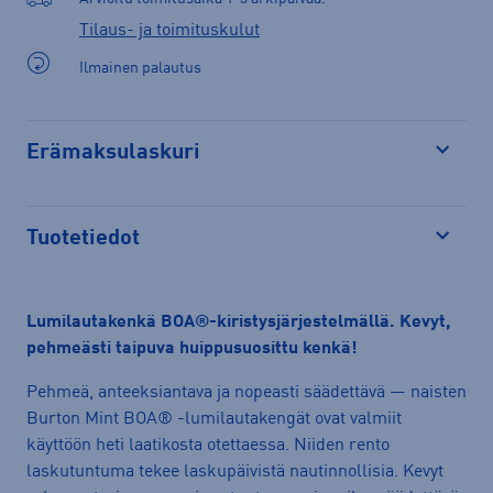
Tilaus- ja toimituskulut
Ilmainen palautus
Erämaksulaskuri
Avaa
Tuotetiedot
Avaa
Lumilautakenkä BOA®-kiristysjärjestelmällä. Kevyt,
pehmeästi taipuva huippusuosittu kenkä!
Pehmeä, anteeksiantava ja nopeasti säädettävä — naisten
Burton Mint BOA® -lumilautakengät ovat valmiit
käyttöön heti laatikosta otettaessa. Niiden rento
laskutuntuma tekee laskupäivistä nautinnollisia. Kevyt