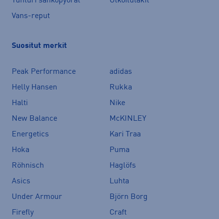
Tunturi sähköpyörät
Ulkoilutakit
Vans-reput
Suositut merkit
Peak Performance
adidas
Helly Hansen
Rukka
Halti
Nike
New Balance
McKINLEY
Energetics
Kari Traa
Hoka
Puma
Röhnisch
Haglöfs
Asics
Luhta
Under Armour
Björn Borg
Firefly
Craft