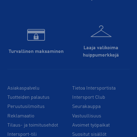
Laaja valikoima
Turvallinen maksaminen
huippu­merkkejä
Asiakaspalvelu
Tietoa Intersportista
Tuotteiden palautus
Intersport Club
Peruutusilmoitus
Seurakauppa
Reklamaatio
Vastuullisuus
Tilaus- ja toimitusehdot
Avoimet työpaikat
Intersport-tili
Suositut sisällöt