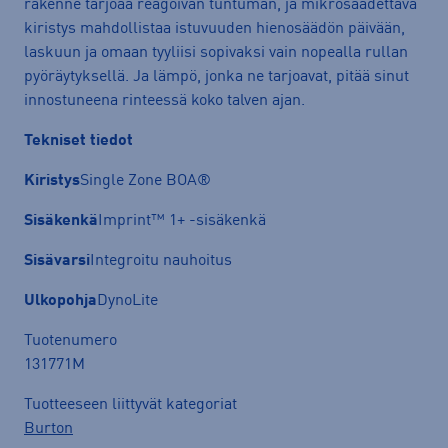
rakenne tarjoaa reagoivan tuntuman, ja mikrosäädettävä
kiristys mahdollistaa istuvuuden hienosäädön päivään,
laskuun ja omaan tyyliisi sopivaksi vain nopealla rullan
pyöräytyksellä. Ja lämpö, jonka ne tarjoavat, pitää sinut
innostuneena rinteessä koko talven ajan.
Tekniset tiedot
Kiristys
Single Zone BOA®
Sisäkenkä
Imprint™ 1+ -sisäkenkä
Sisävarsi
Integroitu nauhoitus
Ulkopohja
DynoLite
Tuotenumero
131771M
Tuotteeseen liittyvät kategoriat
Burton