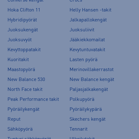
Converse kengät
Crocs
Hoka Clifton 11
Helly Hansen -takit
Hybridipyörät
Jalkapallokengät
Juoksukengät
Juoksuliivit
Juoksuvyöt
Jääkiekkomailat
Kevyttoppatakit
Kevytuntuvatakit
Kuoritakit
Lasten pyörä
Maastopyörä
Merinovillakerrastot
New Balance 530
New Balance kengät
North Face takit
Paljasjalkakengät
Peak Performance takit
Polkupyörä
Pyöräilykengät
Pyöräilykypärä
Reput
Skechers kengät
Sähköpyörä
Tennarit