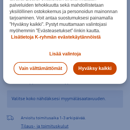
palveluiden tehokkuutta sekä mahdollistetaan
Koko
yksilöllinen ostokokemus ja personoidun mainonnan
38
41
41,5
tarjoaminen. Voit antaa suostumuksesi painamalla
”Hyväksy kaikki”. Pystyt muuttamaan valintojasi
myöhemmin ”Evästeasetukset”-linkin kautta.
Lisätietoja K-ryhmän evästekäytännöistä
Lisää ostoskoriin
Lisää valintoja
Vain välttämättömät
Hyväksy kaikki
Tarkista saatavuus ja tilaa myymälästä
Verkkokauppa:
Saatavilla
Myymälät:
Saatavilla
Valitse koko nähdäksesi myymäläsaatavuuden.
Arvioitu toimitusaika 1-3 arkipäivää.
Tilaus- ja toimituskulut