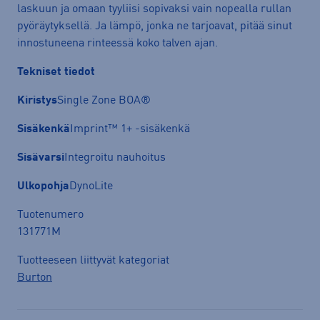
laskuun ja omaan tyyliisi sopivaksi vain nopealla rullan
pyöräytyksellä. Ja lämpö, jonka ne tarjoavat, pitää sinut
innostuneena rinteessä koko talven ajan.
Tekniset tiedot
Kiristys
Single Zone BOA®
Sisäkenkä
Imprint™ 1+ -sisäkenkä
Sisävarsi
Integroitu nauhoitus
Ulkopohja
DynoLite
Tuotenumero
131771M
Tuotteeseen liittyvät kategoriat
Burton