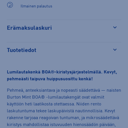
Ilmainen palautus
Erämaksulaskuri
Avaa
Tuotetiedot
Avaa
Lumilautakenkä BOA®-kiristysjärjestelmällä. Kevyt,
pehmeästi taipuva huippusuosittu kenkä!
Pehmeä, anteeksiantava ja nopeasti säädettävä — naisten
Burton Mint BOA® -lumilautakengät ovat valmiit
käyttöön heti laatikosta otettaessa. Niiden rento
laskutuntuma tekee laskupäivistä nautinnollisia. Kevyt
rakenne tarjoaa reagoivan tuntuman, ja mikrosäädettävä
kiristys mahdollistaa istuvuuden hienosäädön päivään,