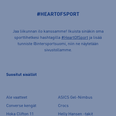
#HEARTOFSPORT
Jaa liikunnan ilo kanssamme! Ikuista sinäkin oma
sporttihetkesi hashtagilla
#HeartOfSport
ja lisää
tunniste @intersportsuomi, niin ne näytetään
sivustollamme.
Suositut sisällöt
Ale vaatteet
ASICS Gel-Nimbus
Converse kengät
Crocs
Hoka Clifton 11
Helly Hansen -takit