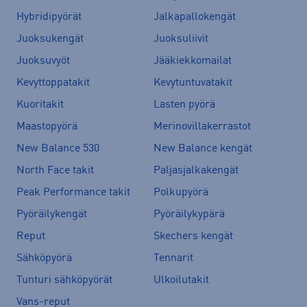
Hybridipyörät
Jalkapallokengät
Juoksukengät
Juoksuliivit
Juoksuvyöt
Jääkiekkomailat
Kevyttoppatakit
Kevytuntuvatakit
Kuoritakit
Lasten pyörä
Maastopyörä
Merinovillakerrastot
New Balance 530
New Balance kengät
North Face takit
Paljasjalkakengät
Peak Performance takit
Polkupyörä
Pyöräilykengät
Pyöräilykypärä
Reput
Skechers kengät
Sähköpyörä
Tennarit
Tunturi sähköpyörät
Ulkoilutakit
Vans-reput