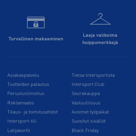
Laaja valikoima
Turvallinen maksaminen
huippu­merkkejä
Asiakaspalvelu
Tietoa Intersportista
Tuotteiden palautus
Intersport Club
Peruutusilmoitus
Seurakauppa
Reklamaatio
Vastuullisuus
Tilaus- ja toimitusehdot
Avoimet työpaikat
Intersport-tili
Suositut sisällöt
Lahjakortti
Black Friday