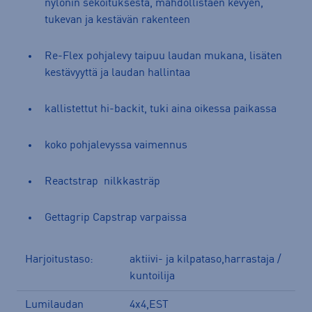
nylonin sekoituksesta, mahdollistaen kevyen,
tukevan ja kestävän rakenteen
Re-Flex pohjalevy taipuu laudan mukana, lisäten
kestävyyttä ja laudan hallintaa
kallistettut hi-backit, tuki aina oikessa paikassa
koko pohjalevyssa vaimennus
Reactstrap nilkkasträp
Gettagrip Capstrap varpaissa
Harjoitustaso:
aktiivi- ja kilpataso,harrastaja /
kuntoilija
Lumilaudan
4x4,EST