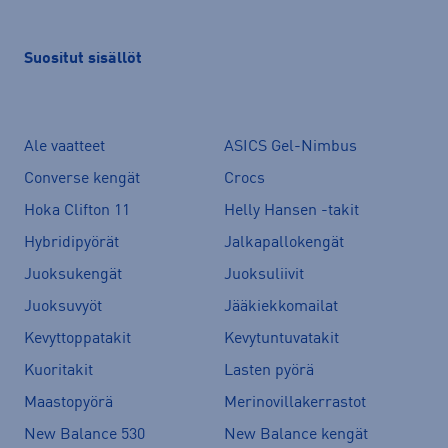
Suositut sisällöt
Ale vaatteet
ASICS Gel-Nimbus
Converse kengät
Crocs
Hoka Clifton 11
Helly Hansen -takit
Hybridipyörät
Jalkapallokengät
Juoksukengät
Juoksuliivit
Juoksuvyöt
Jääkiekkomailat
Kevyttoppatakit
Kevytuntuvatakit
Kuoritakit
Lasten pyörä
Maastopyörä
Merinovillakerrastot
New Balance 530
New Balance kengät