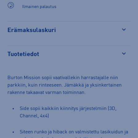
Ilmainen palautus
Erämaksulaskuri
Avaa
Tuotetiedot
Avaa
Burton Mission sopii vaativallekin harrastajalle niin
parkkiin, kuin rinteeseen. Jämäkkä ja yksinkertainen
rakenne takaavat varman toiminnan.
Side sopii kaikkiin kiinnitys järjestelmiin (3D,
Channel, 4x4)
Siteen runko ja hiback on valmistettu lasikuidun ja