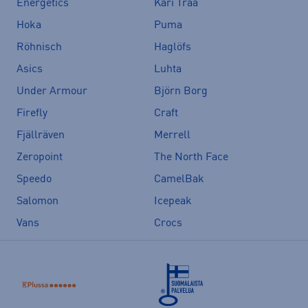
Energetics
Kari Traa
Hoka
Puma
Röhnisch
Haglöfs
Asics
Luhta
Under Armour
Björn Borg
Firefly
Craft
Fjällräven
Merrell
Zeropoint
The North Face
Speedo
CamelBak
Salomon
Icepeak
Vans
Crocs