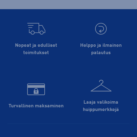
Nopeat ja edulliset
Helppo ja ilmainen
toimitukset
palautus
Laaja valikoima
Turvallinen maksaminen
huippu­merkkejä