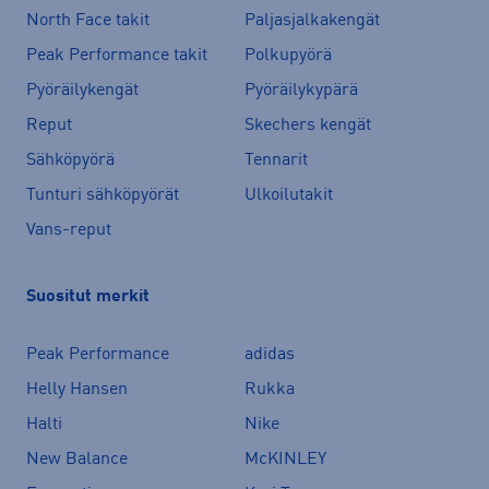
North Face takit
Paljasjalkakengät
Peak Performance takit
Polkupyörä
Pyöräilykengät
Pyöräilykypärä
Reput
Skechers kengät
Sähköpyörä
Tennarit
Tunturi sähköpyörät
Ulkoilutakit
Vans-reput
Suositut merkit
Peak Performance
adidas
Helly Hansen
Rukka
Halti
Nike
New Balance
McKINLEY