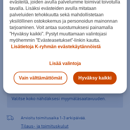
evästeitä, joiden avulla palvelumme toimivat toivotulla
Koko
tavalla. Lisäksi evästeiden avulla mitataan
palveluiden tehokkuutta sekä mahdollistetaan
S
M
L
yksilöllinen ostokokemus ja personoidun mainonnan
tarjoaminen. Voit antaa suostumuksesi painamalla
”Hyväksy kaikki”. Pystyt muuttamaan valintojasi
myöhemmin ”Evästeasetukset”-linkin kautta.
Lisää ostoskoriin
Lisätietoja K-ryhmän evästekäytännöistä
Lisää valintoja
Tarkista saatavuus ja tilaa myymälästä
Vain välttämättömät
Hyväksy kaikki
Verkkokauppa:
Saatavilla
Myymälät:
Saatavilla
Valitse koko nähdäksesi myymäläsaatavuuden.
Arvioitu toimitusaika 1-3 arkipäivää.
Tilaus- ja toimituskulut