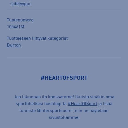
sidetyyppi:
Tuotenumero
105461M
Tuotteeseen liittyvät kategoriat
Burton
#HEARTOFSPORT
Jaa liikunnan ilo kanssamme! Ikuista sinäkin oma
sporttihetkesi hashtagilla
#HeartOfSport
ja lisää
tunniste @intersportsuomi, niin ne näytetään
sivustollamme.