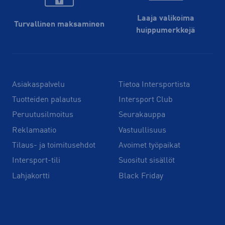
Laaja valikoima
Turvallinen maksaminen
huippu­merkkejä
Asiakaspalvelu
Tietoa Intersportista
Tuotteiden palautus
Intersport Club
Peruutusilmoitus
Seurakauppa
Reklamaatio
Vastuullisuus
Tilaus- ja toimitusehdot
Avoimet työpaikat
Intersport-tili
Suositut sisällöt
Lahjakortti
Black Friday