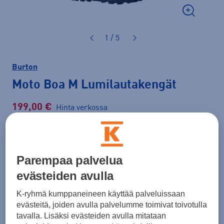
1 / 5
Burton
Moto Boa M Lumilautakengät
199,00 €
Hinta verkossa
Normaalihinta: 270,00 €
Lisätietoa
30pv alin hinta: 199,00 €
Parempaa palvelua
Väri
Musta
evästeiden avulla
K-ryhmä kumppaneineen käyttää palveluissaan
evästeitä, joiden avulla palvelumme toimivat toivotulla
tavalla. Lisäksi evästeiden avulla mitataan
Koko