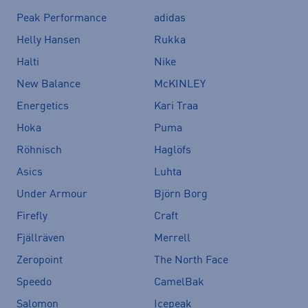
Peak Performance
adidas
Helly Hansen
Rukka
Halti
Nike
New Balance
McKINLEY
Energetics
Kari Traa
Hoka
Puma
Röhnisch
Haglöfs
Asics
Luhta
Under Armour
Björn Borg
Firefly
Craft
Fjällräven
Merrell
Zeropoint
The North Face
Speedo
CamelBak
Salomon
Icepeak