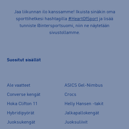
Jaa liikunnan ilo kanssamme! Ikuista sinäkin oma
sporttihetkesi hashtagilla
#HeartOfSport
ja lisää
tunniste @intersportsuomi, niin ne näytetään
sivustollamme.
Suositut sisällöt
Ale vaatteet
ASICS Gel-Nimbus
Converse kengät
Crocs
Hoka Clifton 11
Helly Hansen -takit
Hybridipyörät
Jalkapallokengät
Juoksukengät
Juoksuliivit