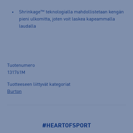
Shrinkage™ teknologialla mahdollistetaan kengän
pieni ulkomitta, joten voit laskea kapeammalla
laudalla
Tuotenumero
131761M
Tuotteeseen liittyvät kategoriat
Burton
#HEARTOFSPORT