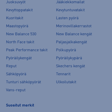
Juoksuvyöt
Jääkiekkomailat
Kevyttoppatakit
Kevytuntuvatakit
Kuoritakit
Lasten pyörä
Maastopyörä
Merinovillakerrastot
New Balance 530
New Balance kengät
North Face takit
Paljasjalkakengät
Peak Performance takit
Polkupyörä
Pyöräilykengät
Pyöräilykypärä
Reput
Skechers kengät
Sähköpyörä
Tennarit
Tunturi sähköpyörät
Ulkoilutakit
Vans-reput
Suositut merkit