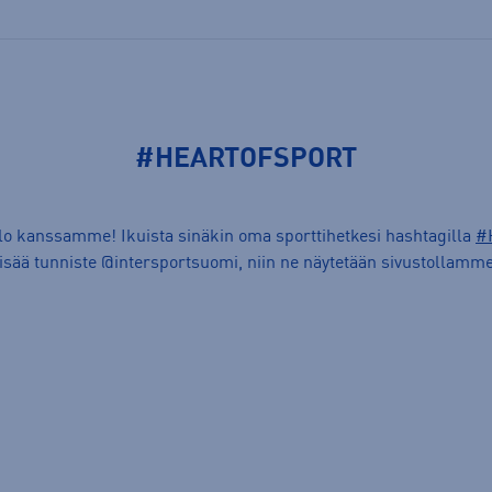
#HEARTOFSPORT
ilo kanssamme! Ikuista sinäkin oma sporttihetkesi hashtagilla
#
lisää tunniste @intersportsuomi, niin ne näytetään sivustollamme