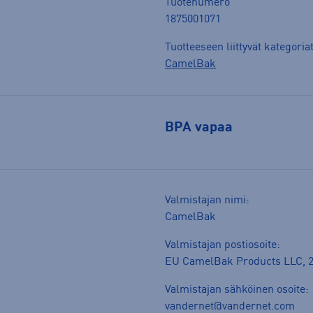
Tuotenumero
1875001071
Tuotteeseen liittyvät kategoria
CamelBak
BPA vapaa
Valmistajan nimi:
CamelBak
Valmistajan postiosoite:
EU CamelBak Products LLC, 20
Valmistajan sähköinen osoite:
vandernet@vandernet.com