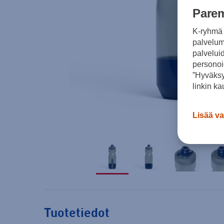
Parem
K-ryhmä 
palvelumm
palvelui
personoi
”Hyväksy
linkin ka
Lisää va
Tuotetiedot