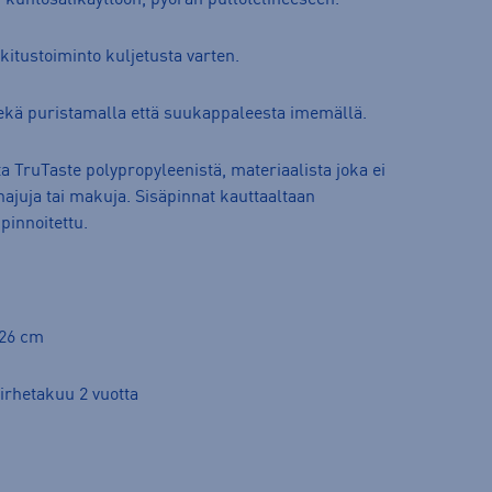
m. kuntosalikäyttöön, pyörän pullotelineeseen.
itustoiminto kuljetusta varten.
sekä puristamalla että suukappaleesta imemällä.
 TruTaste polypropyleenistä, materiaalista joka ei
hajuja tai makuja. Sisäpinnat kauttaaltaan
pinnoitettu.
 26 cm
virhetakuu 2 vuotta