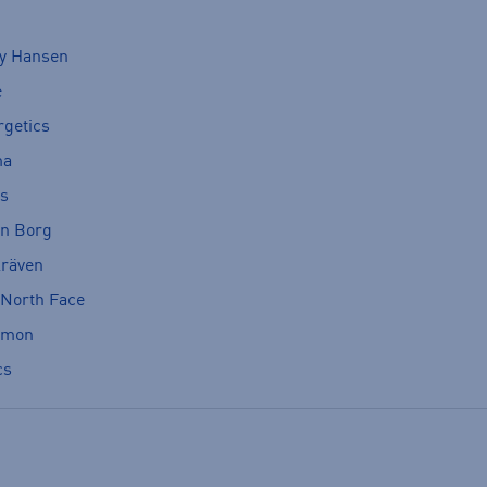
ly Hansen
e
rgetics
ma
cs
rn Borg
lräven
 North Face
omon
cs