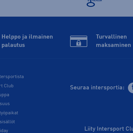
Helppo ja ilmainen
Turvallinen
palautus
maksaminen
tersportista
rt Club
Seuraa intersportia:
uppa
isuus
työpaikat
sisällöt
Liity Intersport C
iday