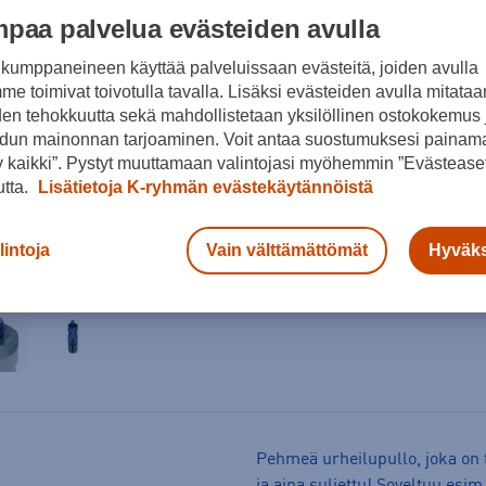
paa palvelua evästeiden avulla
kumppaneineen käyttää palveluissaan evästeitä, joiden avulla
e toimivat toivotulla tavalla. Lisäksi evästeiden avulla mitataa
den tehokkuutta sekä mahdollistetaan yksilöllinen ostokokemus 
dun mainonnan tarjoaminen. Voit antaa suostumuksesi painama
 kaikki”. Pystyt muuttamaan valintojasi myöhemmin ”Evästeaset
utta.
Lisätietoja K-ryhmän evästekäytännöistä
Arvioitu toimitusaika 1-
lintoja
Vain välttämättömät
Hyväks
Ilmainen palautus
Pehmeä urheilupullo, joka on 