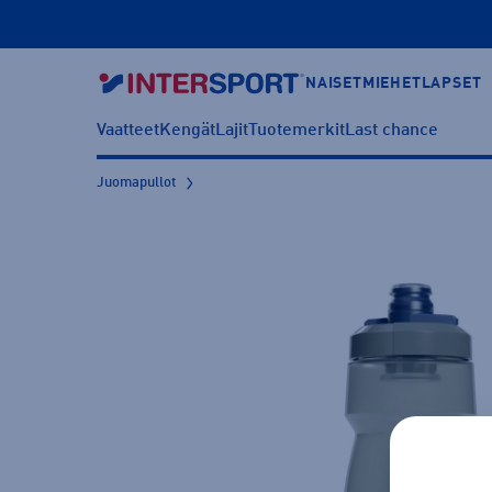
NAISET
MIEHET
LAPSET
Vaatteet
Kengät
Lajit
Tuotemerkit
Last chance
Juomapullot