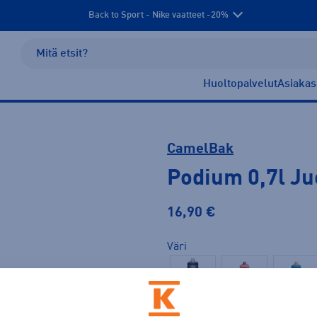
Back to Sport - Nike vaatteet -20%
Huoltopalvelut
Asiakas
CamelBak
Podium 0,7l J
16,90 €
Väri