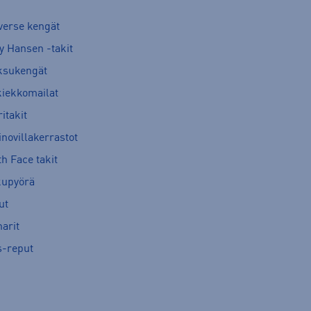
verse kengät
y Hansen -takit
ksukengät
kiekkomailat
itakit
novillakerrastot
h Face takit
kupyörä
ut
arit
s-reput