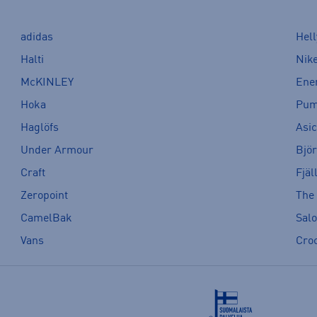
adidas
Hel
Halti
Nik
McKINLEY
Ene
Hoka
Pu
Haglöfs
Asi
Under Armour
Bjö
Craft
Fjäl
Zeropoint
The
CamelBak
Sal
Vans
Cro