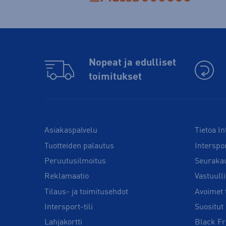
Nopeat ja edulliset
toimitukset
Asiakaspalvelu
Tietoa In
Tuotteiden palautus
Interspo
Peruutusilmoitus
Seuraka
Reklamaatio
Vastuull
Tilaus- ja toimitusehdot
Avoimet 
Intersport-tili
Suositut 
Lahjakortti
Black Fr