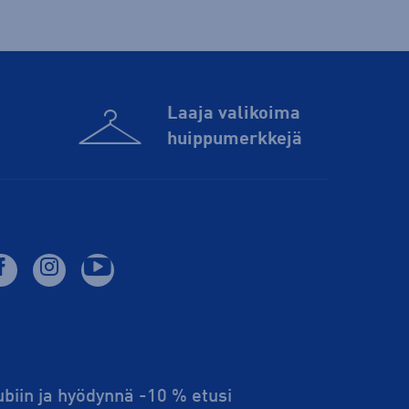
Laaja valikoima
huippu­merkkejä
lubiin ja hyödynnä -10 % etusi