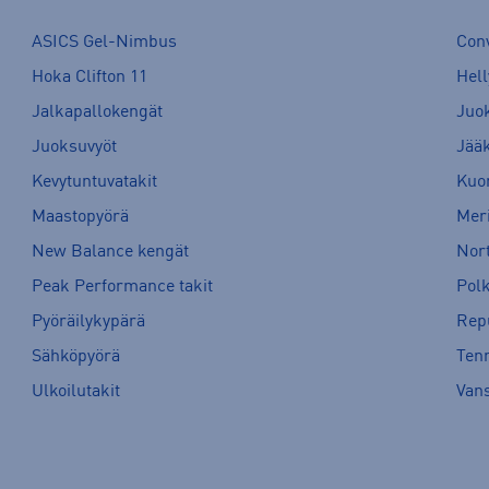
ASICS Gel-Nimbus
Con
Hoka Clifton 11
Hell
Jalkapallokengät
Juo
Juoksuvyöt
Jää
Kevytuntuvatakit
Kuor
Maastopyörä
Meri
New Balance kengät
Nort
Peak Performance takit
Pol
Pyöräilykypärä
Rep
Sähköpyörä
Tenn
Ulkoilutakit
Van