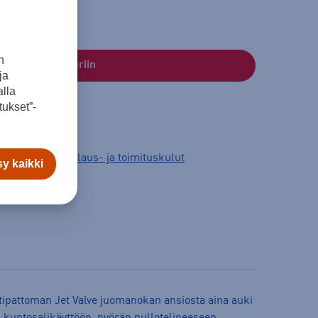
n
Lisää ostoskoriin
ja
lla
ukset”-
3 arkipäivää.
Tilaus- ja toimituskulut
y kaikki
tipattoman Jet Valve juomanokan ansiosta aina auki