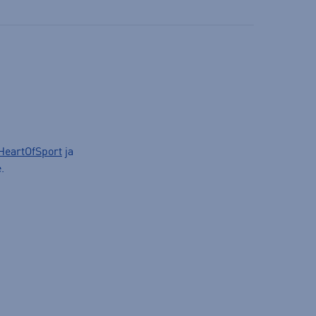
HeartOfSport
ja
.