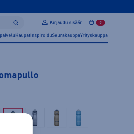
Kirjaudu sisään
0
tuotetta ostoskoris
palvelu
Kaupat
Inspiroidu
Seurakauppa
Yrityskauppa
uomapullo
Sininen