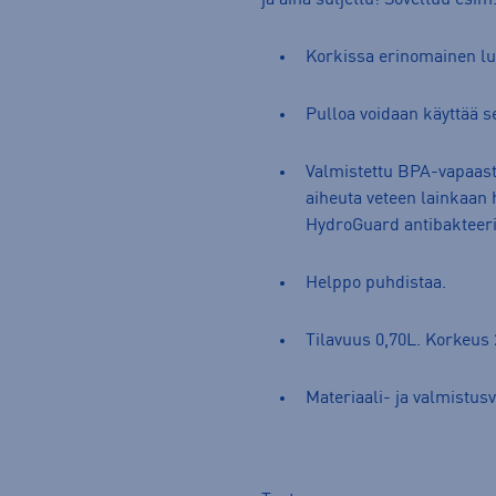
ja aina suljettu! Soveltuu esi
Korkissa erinomainen luk
Pulloa voidaan käyttää 
Valmistettu BPA-vapaasta
aiheuta veteen lainkaan 
HydroGuard antibakteeri
Helppo puhdistaa.
Tilavuus 0,70L. Korkeus
Materiaali- ja valmistus