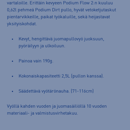
vartaloille. Erittäin kevyeen Podium Flow 2:n kuuluu
0,62l pehmeä Podium Dirt pullo, hyvät vetoketjutaskut
pientarvikkeille, paikat työkaluille, sekä heijastavat
yksityiskohdat.
Kevyt, hengittävä juomapullovyö juoksuun,
pyöräilyyn ja ulkoiluun.
Painoa vain 190g.
Kokonaiskapasiteetti 2,5L (pullon kanssa).
Säädettävä vyötärönauha. (71-116cm)
Vyöllä kahden vuoden ja juomasäiliöllä 10 vuoden
materiaali- ja valmistusvirhetakuu.