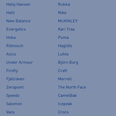
Helly Hansen
Rukka
Halti
Nike
New Balance
McKINLEY
Energetics
Kari Traa
Hoka
Puma
Röhnisch
Haglöfs
Asics
Luhta
Under Armour
Björn Borg
Firefly
Craft
Fjällräven
Merrell
Zeropoint
The North Face
Speedo
CamelBak
Salomon
Icepeak
Vans
Crocs