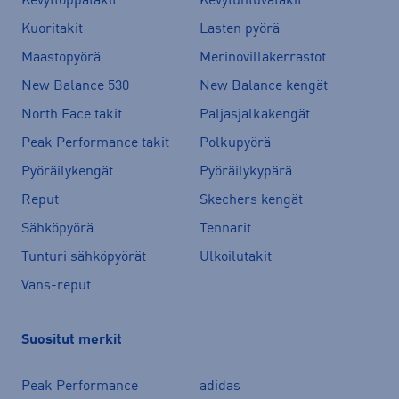
Kevyttoppatakit
Kevytuntuvatakit
Kuoritakit
Lasten pyörä
Maastopyörä
Merinovillakerrastot
New Balance 530
New Balance kengät
North Face takit
Paljasjalkakengät
Peak Performance takit
Polkupyörä
Pyöräilykengät
Pyöräilykypärä
Reput
Skechers kengät
Sähköpyörä
Tennarit
Tunturi sähköpyörät
Ulkoilutakit
Vans-reput
Suositut merkit
Peak Performance
adidas