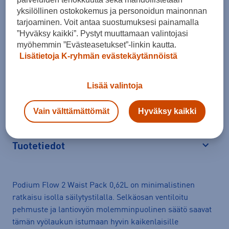
yksilöllinen ostokokemus ja personoidun mainonnan
tarjoaminen. Voit antaa suostumuksesi painamalla
”Hyväksy kaikki”. Pystyt muuttamaan valintojasi
Arvioitu toimitusaika 1-3 arkipäivää.
myöhemmin ”Evästeasetukset”-linkin kautta.
Tilaus- ja toimituskulut
Lisätietoja K-ryhmän evästekäytännöistä
Ilmainen palautus
Lisää valintoja
Erämaksulaskuri
Vain välttämättömät
Hyväksy kaikki
Avaa
Tuotetiedot
Avaa
Podium Flow 2 Waist Pack 0,62L on minimalistinen
ratkaisu isolla säilytystilalla. Selkäosan ventiloitu
pehmuste ja lantiovyön molemminpuolinen säätö saavat
tämän vyölaukun istumaan hyvin kaikenlaisille