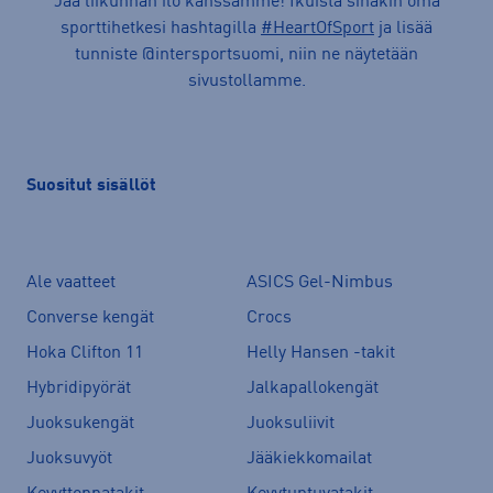
Jaa liikunnan ilo kanssamme! Ikuista sinäkin oma
sporttihetkesi hashtagilla
#HeartOfSport
ja lisää
tunniste @intersportsuomi, niin ne näytetään
sivustollamme.
Suositut sisällöt
Ale vaatteet
ASICS Gel-Nimbus
Converse kengät
Crocs
Hoka Clifton 11
Helly Hansen -takit
Hybridipyörät
Jalkapallokengät
Juoksukengät
Juoksuliivit
Juoksuvyöt
Jääkiekkomailat