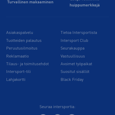
Turvallinen maksaminen
huippu­merkkejä
Asiakaspalvelu
Tietoa Intersportista
Tuotteiden palautus
Intersport Club
Peruutusilmoitus
Seurakauppa
Reklamaatio
Vastuullisuus
Tilaus- ja toimitusehdot
Avoimet työpaikat
Intersport-tili
Suositut sisällöt
Lahjakortti
Black Friday
Seuraa intersportia: