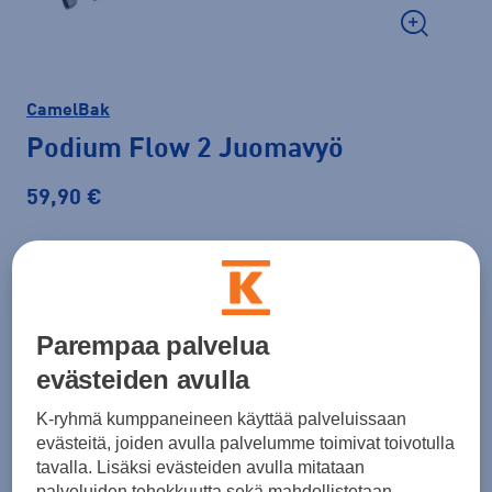
CamelBak
Podium Flow 2 Juomavyö
59,90 €
Väri
Vaaleanlila
Parempaa palvelua
evästeiden avulla
K-ryhmä kumppaneineen käyttää palveluissaan
Lisää ostoskoriin
evästeitä, joiden avulla palvelumme toimivat toivotulla
tavalla. Lisäksi evästeiden avulla mitataan
palveluiden tehokkuutta sekä mahdollistetaan