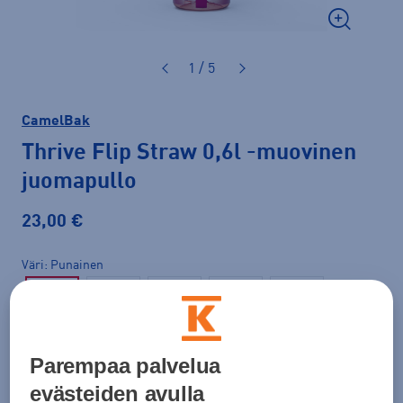
1 / 5
CamelBak
Thrive Flip Straw 0,6l
-muovinen
juomapullo
23,00 €
Väri
Punainen
Parempaa palvelua
evästeiden avulla