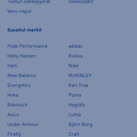
Tunturi sähköpyörät
Ulkoilutakit
Vans-reput
Suositut merkit
Peak Performance
adidas
Helly Hansen
Rukka
Halti
Nike
New Balance
McKINLEY
Energetics
Kari Traa
Hoka
Puma
Röhnisch
Haglöfs
Asics
Luhta
Under Armour
Björn Borg
Firefly
Craft