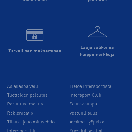
Laaja valikoima
Turvallinen maksaminen
huippu­merkkejä
Asiakaspalvelu
Tietoa Intersportista
Tuotteiden palautus
Intersport Club
Peruutusilmoitus
Seurakauppa
Reklamaatio
Vastuullisuus
Tilaus- ja toimitusehdot
Avoimet työpaikat
Intersport-tili
Suositut sisällöt