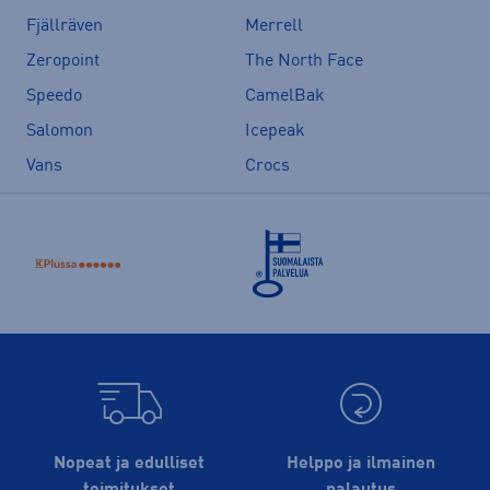
Fjällräven
Merrell
Zeropoint
The North Face
Speedo
CamelBak
Salomon
Icepeak
Vans
Crocs
Nopeat ja edulliset
Helppo ja ilmainen
toimitukset
palautus