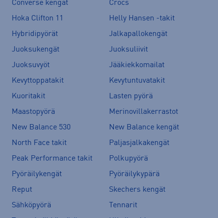
Converse kengät
Crocs
Hoka Clifton 11
Helly Hansen -takit
Hybridipyörät
Jalkapallokengät
Juoksukengät
Juoksuliivit
Juoksuvyöt
Jääkiekkomailat
Kevyttoppatakit
Kevytuntuvatakit
Kuoritakit
Lasten pyörä
Maastopyörä
Merinovillakerrastot
New Balance 530
New Balance kengät
North Face takit
Paljasjalkakengät
Peak Performance takit
Polkupyörä
Pyöräilykengät
Pyöräilykypärä
Reput
Skechers kengät
Sähköpyörä
Tennarit