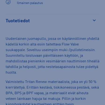
Ilmainen palautus
Tuotetiedot
Avaa
Uudenlainen juomapullo, jossa on käytännöllinen yhdellä
kädellä korkin alta esiin taitettava Flow Valve
suukappale. Soveltuu useimpiin muki-/pullotelineisiin.
Suunniteltu toistuvaan päivittäiseen käyttöön, ja
mahdollistaa pienienkin vesimäärien nauttimisen tiheällä
tahdilla ja helposti, jotta nestetasapainosta tulee pidettyä
huolta.
Valmistettu Tritan Renew materiaalista, joka on yli 50 %
kierrätettyä. Erittäin kestävä, tiskikoneessa pestävä, sekä
BPA, BPS ja BPF vapaa, ja materiaalit eivät aiheuta
veteen lainkaan hajuja tai makuja. Pillin ja korkin
kiinnityskohdat kauttaaltaan erittäin hyvin