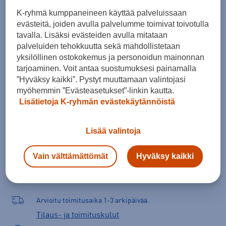
Koko
K-ryhmä kumppaneineen käyttää palveluissaan
evästeitä, joiden avulla palvelumme toimivat toivotulla
,60
tavalla. Lisäksi evästeiden avulla mitataan
palveluiden tehokkuutta sekä mahdollistetaan
yksilöllinen ostokokemus ja personoidun mainonnan
tarjoaminen. Voit antaa suostumuksesi painamalla
Lisää ostoskoriin
”Hyväksy kaikki”. Pystyt muuttamaan valintojasi
myöhemmin ”Evästeasetukset”-linkin kautta.
Lisätietoja K-ryhmän evästekäytännöistä
Tarkista saatavuus ja tilaa myymälästä
Lisää valintoja
Verkkokauppa:
Saatavilla
Myymälät:
Saatavilla
Vain välttämättömät
Hyväksy kaikki
Valitse koko nähdäksesi myymäläsaatavuuden.
Arvioitu toimitusaika 1-3 arkipäivää.
Tilaus- ja toimituskulut