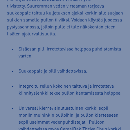
tiivistetty. Suuremman veden virtaaman tarjoava
suukappale taittuu kuljetuksen ajaksi korkin alle suojaan
sulkien samalla pullon tiiviiksi. Voidaan käyttää juodessa
pystyasennossa, jolloin pullo ei tule näkökentän eteen
lisäten ajoturvallisuutta.
Sisäosan pilli irrotettavissa helppoa puhdistamista
varten.
Suukappale ja pilli vaihdettavissa.
Integroitu reilun kokoinen taittuva ja irrotettava
kiinnityslenkki tekee pullon kantamisesta helppoa.
Universal kierre: ainutlaatuinen korkki sopii
moniin muihinkin pulloihin, ja pullon kierteeseen
sopii useimmat vedenpuhdistajat. Pulloon
vaihdettavissa myös CamelBak Thrive Chug korkki.