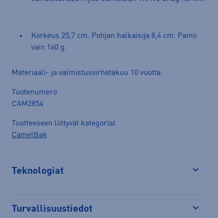
Korkeus 25,7 cm. Pohjan halkaisija 8,4 cm. Paino
vain 160 g.
Materiaali- ja valmistusvirhetakuu 10 vuotta.
Tuotenumero
CAM2854
Tuotteeseen liittyvät kategoriat
CamelBak
Teknologiat
Avaa
Turvallisuustiedot
Avaa