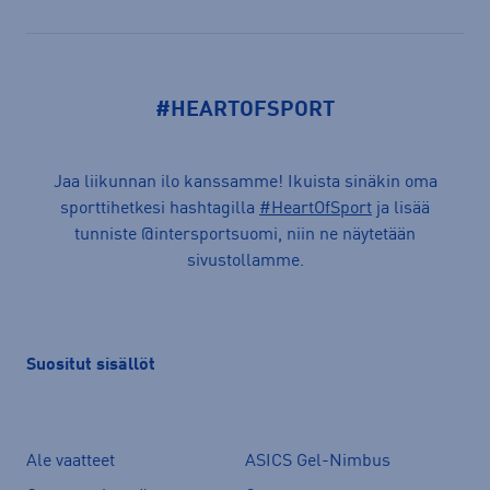
#HEARTOFSPORT
Jaa liikunnan ilo kanssamme! Ikuista sinäkin oma
sporttihetkesi hashtagilla
#HeartOfSport
ja lisää
tunniste @intersportsuomi, niin ne näytetään
sivustollamme.
Suositut sisällöt
Ale vaatteet
ASICS Gel-Nimbus