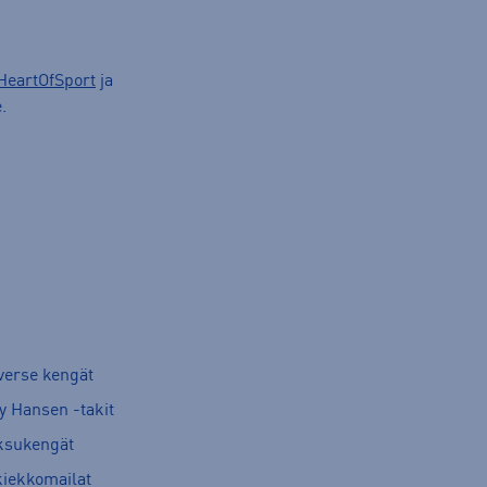
HeartOfSport
ja
.
verse kengät
y Hansen -takit
ksukengät
kiekkomailat