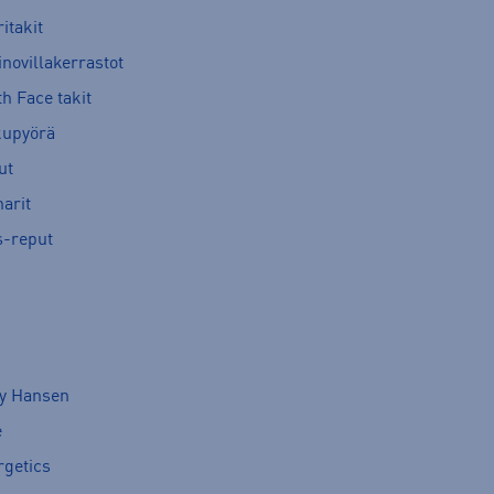
itakit
novillakerrastot
h Face takit
kupyörä
ut
arit
s-reput
ly Hansen
e
rgetics