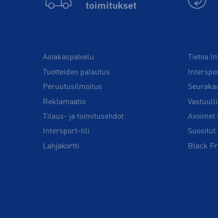
toimitukset
Asiakaspalvelu
Tietoa In
Tuotteiden palautus
Interspo
Peruutusilmoitus
Seuraka
Reklamaatio
Vastuull
Tilaus- ja toimitusehdot
Avoimet 
Intersport-tili
Suositut 
Lahjakortti
Black Fr