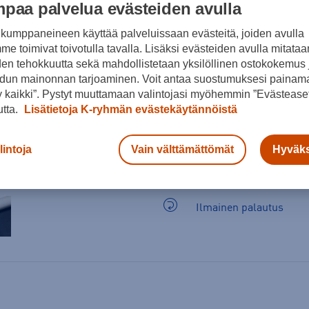
paa palvelua evästeiden avulla
Valkoinen
kumppaneineen käyttää palveluissaan evästeitä, joiden avulla
e toimivat toivotulla tavalla. Lisäksi evästeiden avulla mitataa
den tehokkuutta sekä mahdollistetaan yksilöllinen ostokokemus 
dun mainonnan tarjoaminen. Voit antaa suostumuksesi painama
 kaikki”. Pystyt muuttamaan valintojasi myöhemmin ”Evästeaset
utta.
Lisätietoja K-ryhmän evästekäytännöistä
lintoja
Vain välttämättömät
Hyväks
Arvioitu toimitusaika 1-
Ilmainen palautus