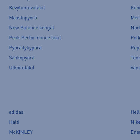
Kevytuntuvatakit
Kuor
Maastopyörä
Meri
New Balance kengät
Nort
Peak Performance takit
Pol
Pyöräilykypärä
Rep
Sähköpyörä
Tenn
Ulkoilutakit
Van
adidas
Hel
Halti
Nik
McKINLEY
Ene