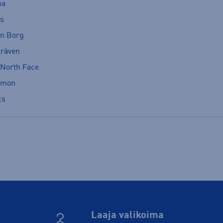
ma
cs
rn Borg
lräven
 North Face
omon
cs
Laaja valikoima