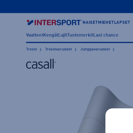
NAISET
MIEHET
LAPSET
Vaatteet
Kengät
Lajit
Tuotemerkit
Last chance
Treeni
Treenivarusteet
Jumppavarusteet