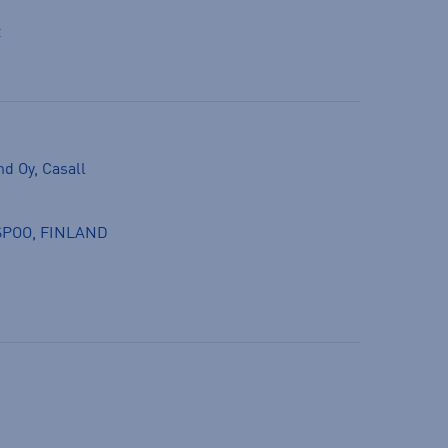
t
nd Oy, Casall
 ESPOO, FINLAND