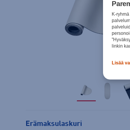
Parem
K-ryhmä 
palvelumm
palvelui
personoi
”Hyväksy
linkin ka
Lisää va
Erämaksulaskuri