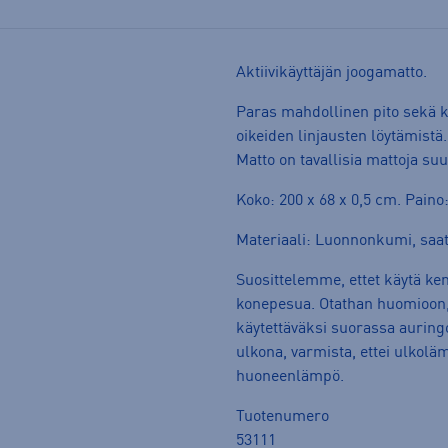
Aktiivikäyttäjän joogamatto.
Paras mahdollinen pito sekä ku
oikeiden linjausten löytämist
Matto on tavallisia mattoja su
Koko: 200 x 68 x 0,5 cm. Paino:
Materiaali: Luonnonkumi, saatt
Suosittelemme, ettet käytä ke
konepesua. Otathan huomioon, 
käytettäväksi suorassa auringo
ulkona, varmista, ettei ulkolä
huoneenlämpö.
Tuotenumero
53111