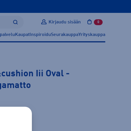
Kirjaudu sisään
0
tuotetta ostoskoris
palvelu
Kaupat
Inspiroidu
Seurakauppa
Yrityskauppa
cushion Iii Oval
-
gamatto