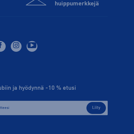
huippu­merkkejä
lubiin ja hyödynnä -10 % etusi
Liity