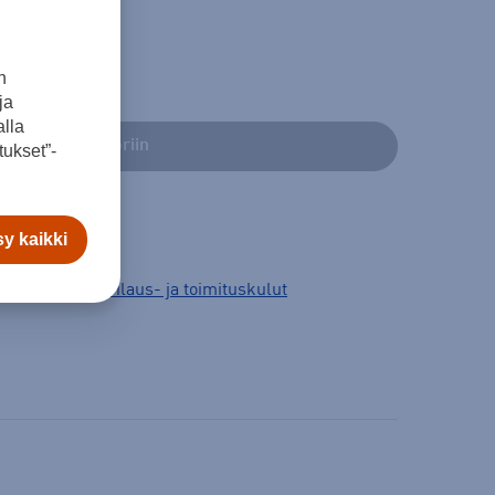
n
ja
lla
Lisää ostoskoriin
ukset”-
y kaikki
3 arkipäivää.
Tilaus- ja toimituskulut