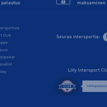
palautus
maksaminen
tersportista
rt Club
Seuraa intersportia:
uppa
isuus
työpaikat
sisällöt
Liity Intersport C
iday