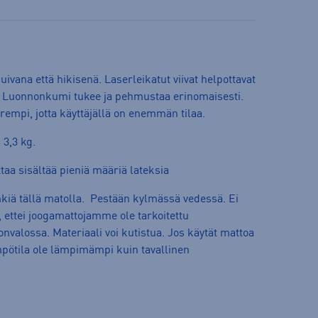
ivana että hikisenä. Laserleikatut viivat helpottavat
ä. Luonnonkumi tukee ja pehmustaa erinomaisesti.
urempi, jotta käyttäjällä on enemmän tilaa.
 3,3 kg.
aa sisältää pieniä määriä lateksia
nkiä tällä matolla. Pestään kylmässä vedessä. Ei
ettei joogamattojamme ole tarkoitettu
nvalossa. Materiaali voi kutistua. Jos käytät mattoa
mpötila ole lämpimämpi kuin tavallinen