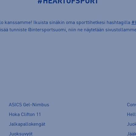
#HEARTOFSPORT
ilo kanssamme! Ikuista sinäkin oma sporttihetkesi hashtagilla
#
lisää tunniste @intersportsuomi, niin ne näytetään sivustollamme
ASICS Gel-Nimbus
Con
Hoka Clifton 11
Hell
Jalkapallokengät
Juo
Juoksuvyöt
Jää