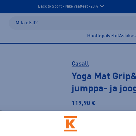
Back to Sport - Nike vaatteet -20%
Huoltopalvelut
Asiakas
Casall
Yoga Mat Grip&
jumppa- ja joo
119,90 €
Väri