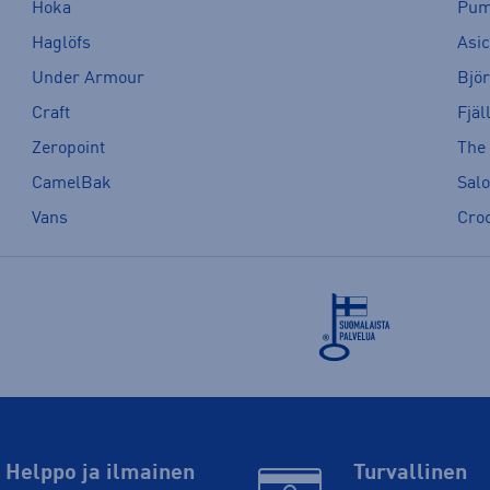
Hoka
Pu
Haglöfs
Asi
Under Armour
Bjö
Craft
Fjäl
Zeropoint
The
CamelBak
Sal
Vans
Cro
Helppo ja ilmainen
Turvallinen