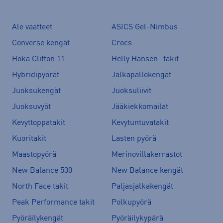
Ale vaatteet
ASICS Gel-Nimbus
Converse kengät
Crocs
Hoka Clifton 11
Helly Hansen -takit
Hybridipyörät
Jalkapallokengät
Juoksukengät
Juoksuliivit
Juoksuvyöt
Jääkiekkomailat
Kevyttoppatakit
Kevytuntuvatakit
Kuoritakit
Lasten pyörä
Maastopyörä
Merinovillakerrastot
New Balance 530
New Balance kengät
North Face takit
Paljasjalkakengät
Peak Performance takit
Polkupyörä
Pyöräilykengät
Pyöräilykypärä