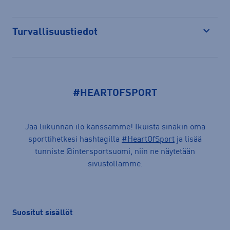
Turvallisuustiedot
Avaa
#HEARTOFSPORT
Jaa liikunnan ilo kanssamme! Ikuista sinäkin oma
sporttihetkesi hashtagilla
#HeartOfSport
ja lisää
tunniste @intersportsuomi, niin ne näytetään
sivustollamme.
Suositut sisällöt