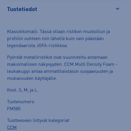
Tuotetiedot
Avaa
Klassikkomalli. Tässä ollaan ristikon muotoillun ja
profiilin suhteen niin lähellä kuin vain päästään
legendaarista JOFA-ristikkoa.
Pyöreät metalliristikot ovat suunniteltu antamaan
maksimaliisen näkyvyyden. CCM Multi Density Foam -
leukakuppi antaa ammattilaistason suojaavuuden ja
mukavuuden käyttäjälle.
Koot: S, M, ja L.
Tuotenumero
FM580
Tuotteeseen liittyvät kategoriat
CCM