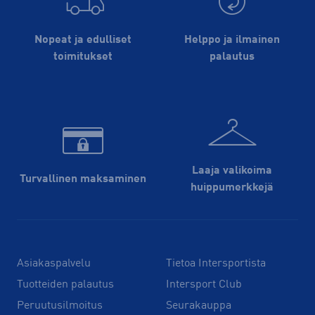
Nopeat ja edulliset
Helppo ja ilmainen
toimitukset
palautus
Laaja valikoima
Turvallinen maksaminen
huippu­merkkejä
Asiakaspalvelu
Tietoa Intersportista
Tuotteiden palautus
Intersport Club
Peruutusilmoitus
Seurakauppa