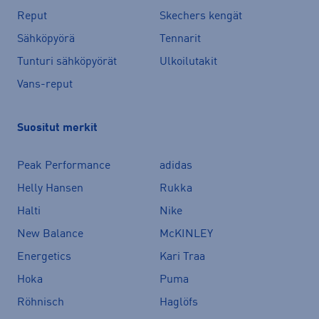
Reput
Skechers kengät
Sähköpyörä
Tennarit
Tunturi sähköpyörät
Ulkoilutakit
Vans-reput
Suositut merkit
Peak Performance
adidas
Helly Hansen
Rukka
Halti
Nike
New Balance
McKINLEY
Energetics
Kari Traa
Hoka
Puma
Röhnisch
Haglöfs