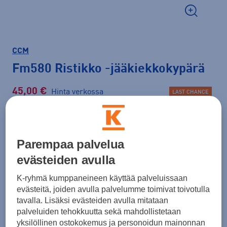
CCM
Fm580 Ristikko
-jääkiekkokypärä
45,00 €
Hinta verkossa
LAST CHANCE
Normaalihinta: 59,90 €
Lisätietoa
30pv alin hinta: 45,00 €
Parempaa palvelua
Väri
Kromi
evästeiden avulla
K-ryhmä kumppaneineen käyttää palveluissaan
evästeitä, joiden avulla palvelumme toimivat toivotulla
tavalla. Lisäksi evästeiden avulla mitataan
Koko
palveluiden tehokkuutta sekä mahdollistetaan
yksilöllinen ostokokemus ja personoidun mainonnan
L