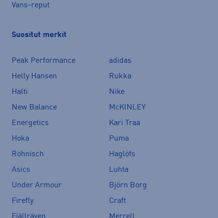
Vans-reput
Suositut merkit
Peak Performance
adidas
Helly Hansen
Rukka
Halti
Nike
New Balance
McKINLEY
Energetics
Kari Traa
Hoka
Puma
Röhnisch
Haglöfs
Asics
Luhta
Under Armour
Björn Borg
Firefly
Craft
Fjällräven
Merrell