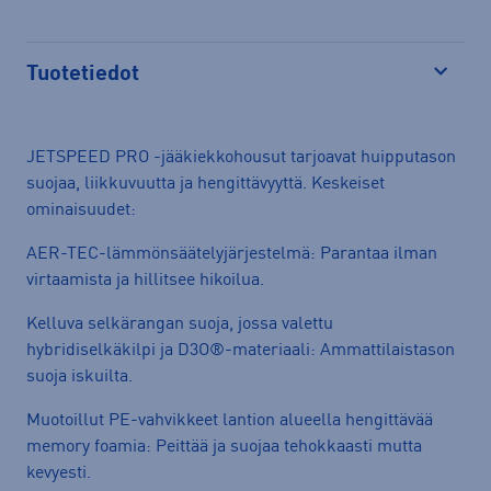
Tuotetiedot
Avaa
JETSPEED PRO -jääkiekkohousut tarjoavat huipputason
suojaa, liikkuvuutta ja hengittävyyttä. Keskeiset
ominaisuudet:
AER-TEC-lämmönsäätelyjärjestelmä: Parantaa ilman
virtaamista ja hillitsee hikoilua.
Kelluva selkärangan suoja, jossa valettu
hybridiselkäkilpi ja D3O®-materiaali: Ammattilaistason
suoja iskuilta.
Muotoillut PE-vahvikkeet lantion alueella hengittävää
memory foamia: Peittää ja suojaa tehokkaasti mutta
kevyesti.