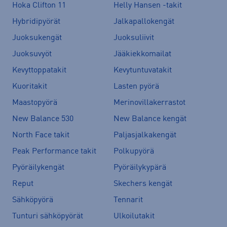
Hoka Clifton 11
Helly Hansen -takit
Hybridipyörät
Jalkapallokengät
Juoksukengät
Juoksuliivit
Juoksuvyöt
Jääkiekkomailat
Kevyttoppatakit
Kevytuntuvatakit
Kuoritakit
Lasten pyörä
Maastopyörä
Merinovillakerrastot
New Balance 530
New Balance kengät
North Face takit
Paljasjalkakengät
Peak Performance takit
Polkupyörä
Pyöräilykengät
Pyöräilykypärä
Reput
Skechers kengät
Sähköpyörä
Tennarit
Tunturi sähköpyörät
Ulkoilutakit