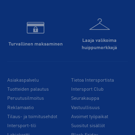
Laaja valikoima
Turvallinen maksaminen
huippu­merkkejä
Asiakaspalvelu
Tietoa Intersportista
Tuotteiden palautus
Intersport Club
Peruutusilmoitus
Seurakauppa
Reklamaatio
Vastuullisuus
Tilaus- ja toimitusehdot
Avoimet työpaikat
Intersport-tili
Suositut sisällöt