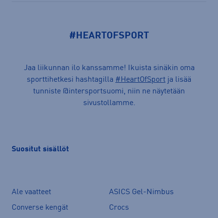
#HEARTOFSPORT
Jaa liikunnan ilo kanssamme! Ikuista sinäkin oma
sporttihetkesi hashtagilla
#HeartOfSport
ja lisää
tunniste @intersportsuomi, niin ne näytetään
sivustollamme.
Suositut sisällöt
Ale vaatteet
ASICS Gel-Nimbus
Converse kengät
Crocs