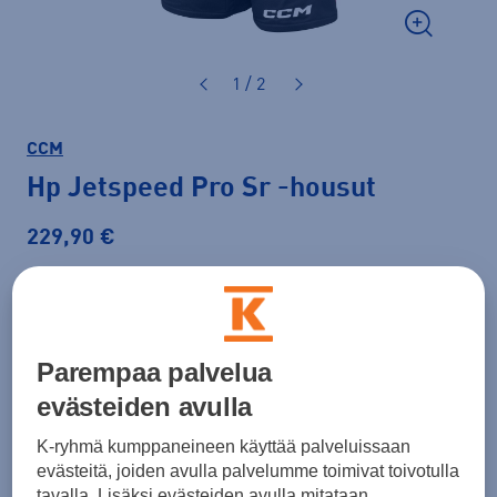
1 / 2
CCM
Hp Jetspeed Pro Sr
-housut
229,90 €
Väri
Musta
Parempaa palvelua
evästeiden avulla
Koko
S
M
L
XL
K-ryhmä kumppaneineen käyttää palveluissaan
evästeitä, joiden avulla palvelumme toimivat toivotulla
tavalla. Lisäksi evästeiden avulla mitataan