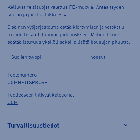
Kelluvat reisisuojat valettua PE-muovia: Antaa täyden
suojan ja joustaa liikkuessa.
Sisäinen vyöjärjestelmä estää kiertymisen ja vetoketju
mahdollistaa 1-tuuman pidennyksen: Mahdollisuus
säätää istuvuus yksilölliseksi ja lisätä housujen pituutta.
Suojien tyyppi:
housut
Tuotenumero
CCMHPJTSPROSR
Tuotteeseen liittyvät kategoriat
CCM
Turvallisuustiedot
Avaa