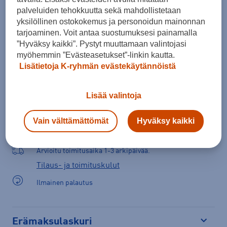
palveluiden tehokkuutta sekä mahdollistetaan
yksilöllinen ostokokemus ja personoidun mainonnan
Lisää ostoskoriin
tarjoaminen. Voit antaa suostumuksesi painamalla
”Hyväksy kaikki”. Pystyt muuttamaan valintojasi
myöhemmin ”Evästeasetukset”-linkin kautta.
Lisätietoja K-ryhmän evästekäytännöistä
Tarkista saatavuus ja tilaa myymälästä
Verkkokauppa:
Saatavilla
Myymälät:
Saatavilla
Lisää valintoja
Valitse koko nähdäksesi myymäläsaatavuuden.
Vain välttämättömät
Hyväksy kaikki
Arvioitu toimitusaika 1-3 arkipäivää.
Tilaus- ja toimituskulut
Ilmainen palautus
Erämaksulaskuri
Avaa