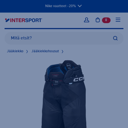
Nike vaatteet -20%
0
tuotetta osto
Kirjaudu sisään
Jääkiekko
Jääkiekkohousut