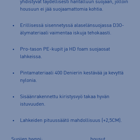
yhdistyvät täydellisesti häntälluun suojaan, jolloin
housuun ei jää suojaamattomia kohtia.
Erillisessä sisennetyssä alaselänsuojassa D3O-
älymateriaali vaimentaa iskuja tehokaasti.
Pro-tason PE-kupit ja HD foam suojaosat
lahkeissa.
Pintamateriaali 400 Denierin kestävää ja kevyttä
nylonia.
Sisäänrakennettu kiristysvyö takaa hyvän
istuvuuden.
Lahkeiden pituussäätö mahdollisuus (+2,5CM).
Suojien tyyppi:
housut