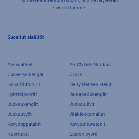
tunniste @intersportsuomi, niin ne näytetään
sivustollamme.
Suositut sisällöt
Ale vaatteet
ASICS Gel-Nimbus
Converse kengät
Crocs
Hoka Clifton 11
Helly Hansen -takit
Hybridipyörät
Jalkapallokengät
Juoksukengät
Juoksuliivit
Juoksuvyöt
Jääkiekkomailat
Kevyttoppatakit
Kevytuntuvatakit
Kuoritakit
Lasten pyörä