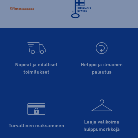
Nopeat ja edulliset
Helppo ja ilmainen
toimitukset
palautus
Laaja valikoima
Turvallinen maksaminen
huippu­merkkejä