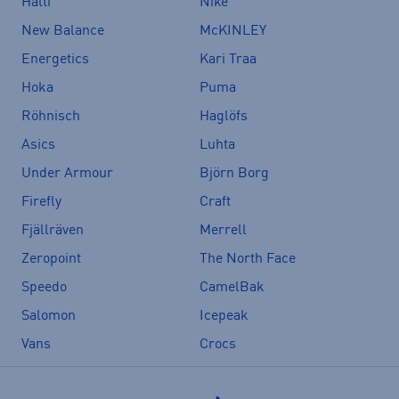
Halti
Nike
New Balance
McKINLEY
Energetics
Kari Traa
Hoka
Puma
Röhnisch
Haglöfs
Asics
Luhta
Under Armour
Björn Borg
Firefly
Craft
Fjällräven
Merrell
Zeropoint
The North Face
Speedo
CamelBak
Salomon
Icepeak
Vans
Crocs