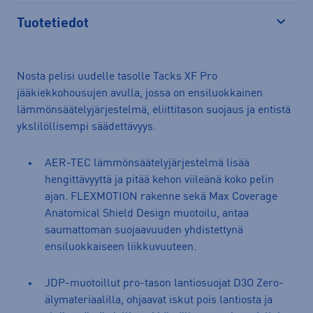
Tuotetiedot
Avaa
Nosta pelisi uudelle tasolle Tacks XF Pro
jääkiekkohousujen avulla, jossa on ensiluokkainen
lämmönsäätelyjärjestelmä, eliittitason suojaus ja entistä
ykslilöllisempi säädettävyys.
AER-TEC lämmönsäätelyjärjestelmä lisää
hengittävyyttä ja pitää kehon viileänä koko pelin
ajan. FLEXMOTION rakenne sekä Max Coverage
Anatomical Shield Design muotoilu, antaa
saumattoman suojaavuuden yhdistettynä
ensiluokkaiseen liikkuvuuteen.
JDP-muotoillut pro-tason lantiosuojat D3O Zero-
älymateriaalilla, ohjaavat iskut pois lantiosta ja