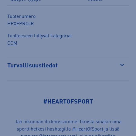
Tuotenumero
HPXFPROJR
Tuotteeseen liittyvät kategoriat
CCM
Turvallisuustiedot
Avaa
#HEARTOFSPORT
Jaa liikunnan ilo kanssamme! Ikuista sinäkin oma
sporttihetkesi hashtagilla
#HeartOfSport
ja lisää