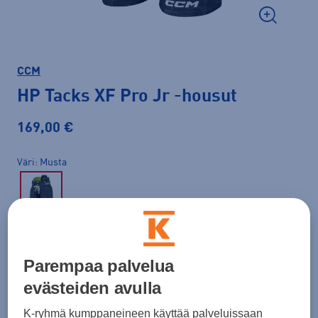
CCM
HP Tacks XF Pro Jr
-housut
169,00 €
Väri
Musta
Koko
M
Parempaa palvelua
evästeiden avulla
K-ryhmä kumppaneineen käyttää palveluissaan