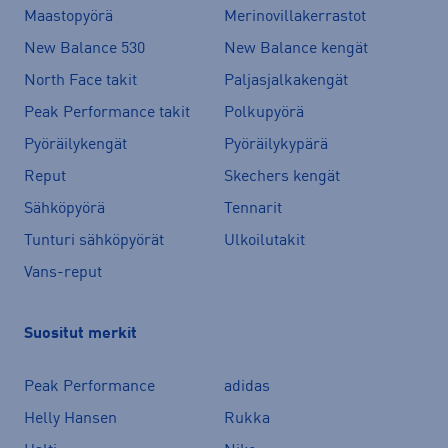
Maastopyörä
Merinovillakerrastot
New Balance 530
New Balance kengät
North Face takit
Paljasjalkakengät
Peak Performance takit
Polkupyörä
Pyöräilykengät
Pyöräilykypärä
Reput
Skechers kengät
Sähköpyörä
Tennarit
Tunturi sähköpyörät
Ulkoilutakit
Vans-reput
Suositut merkit
Peak Performance
adidas
Helly Hansen
Rukka