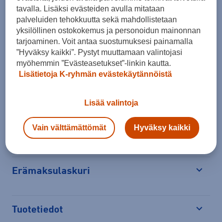
tavalla. Lisäksi evästeiden avulla mitataan
palveluiden tehokkuutta sekä mahdollistetaan
Tarkista saatavuus ja tilaa myymälästä
yksilöllinen ostokokemus ja personoidun mainonnan
Verkkokauppa:
Ei saatavilla
Myymälät:
Saatavilla
tarjoaminen. Voit antaa suostumuksesi painamalla
”Hyväksy kaikki”. Pystyt muuttamaan valintojasi
myöhemmin ”Evästeasetukset”-linkin kautta.
Valitse koko nähdäksesi myymäläsaatavuuden.
Lisätietoja K-ryhmän evästekäytännöistä
Lisää valintoja
Arvioitu toimitusaika 1-3 arkipäivää.
Tilaus- ja toimituskulut
Vain välttämättömät
Hyväksy kaikki
Ilmainen palautus
Erämaksulaskuri
Avaa
Tuotetiedot
Avaa