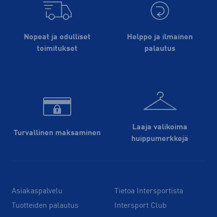
Nopeat ja edulliset
Helppo ja ilmainen
toimitukset
palautus
Laaja valikoima
Turvallinen maksaminen
huippu­merkkejä
Asiakaspalvelu
Tietoa Intersportista
Tuotteiden palautus
Intersport Club