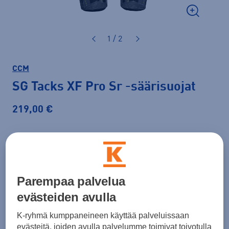
1 / 2
CCM
SG Tacks XF Pro Sr
-säärisuojat
219,00 €
Koko
15
16
Parempaa palvelua
evästeiden avulla
Lisää ostoskoriin
K-ryhmä kumppaneineen käyttää palveluissaan
evästeitä, joiden avulla palvelumme toimivat toivotulla