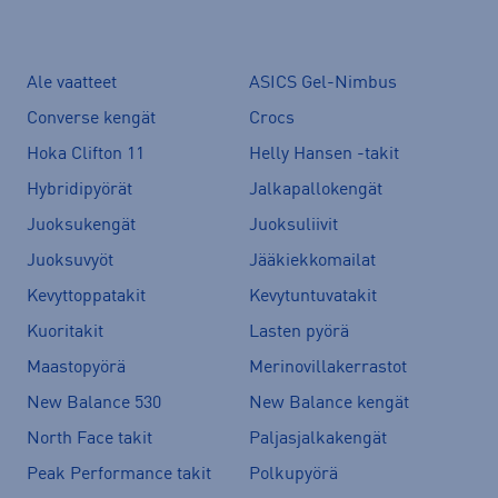
Ale vaatteet
ASICS Gel-Nimbus
Converse kengät
Crocs
Hoka Clifton 11
Helly Hansen -takit
Hybridipyörät
Jalkapallokengät
Juoksukengät
Juoksuliivit
Juoksuvyöt
Jääkiekkomailat
Kevyttoppatakit
Kevytuntuvatakit
Kuoritakit
Lasten pyörä
Maastopyörä
Merinovillakerrastot
New Balance 530
New Balance kengät
North Face takit
Paljasjalkakengät
Peak Performance takit
Polkupyörä