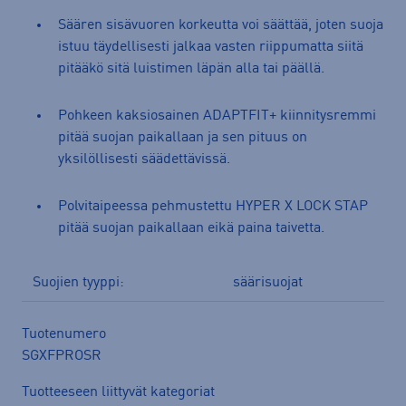
Säären sisävuoren korkeutta voi säättää, joten suoja
istuu täydellisesti jalkaa vasten riippumatta siitä
pitääkö sitä luistimen läpän alla tai päällä.
Pohkeen kaksiosainen ADAPTFIT+ kiinnitysremmi
pitää suojan paikallaan ja sen pituus on
yksilöllisesti säädettävissä.
Polvitaipeessa pehmustettu HYPER X LOCK STAP
pitää suojan paikallaan eikä paina taivetta.
Suojien tyyppi:
säärisuojat
Tuotenumero
SGXFPROSR
Tuotteeseen liittyvät kategoriat