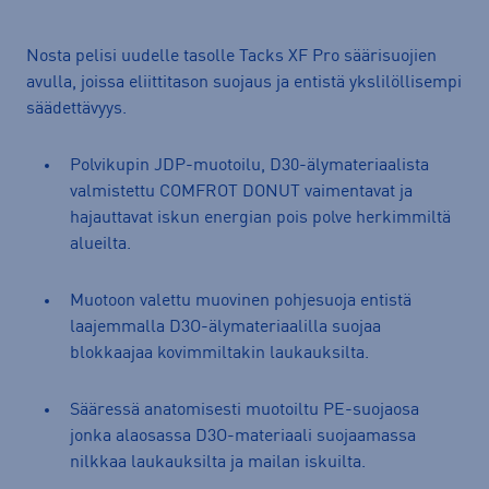
Nosta pelisi uudelle tasolle Tacks XF Pro säärisuojien
avulla, joissa eliittitason suojaus ja entistä ykslilöllisempi
säädettävyys.
Polvikupin JDP-muotoilu, D30-älymateriaalista
valmistettu COMFROT DONUT vaimentavat ja
hajauttavat iskun energian pois polve herkimmiltä
alueilta.
Muotoon valettu muovinen pohjesuoja entistä
laajemmalla D3O-älymateriaalilla suojaa
blokkaajaa kovimmiltakin laukauksilta.
Sääressä anatomisesti muotoiltu PE-suojaosa
jonka alaosassa D3O-materiaali suojaamassa
nilkkaa laukauksilta ja mailan iskuilta.