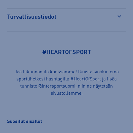
Turvallisuustiedot
Avaa
#HEARTOFSPORT
Jaa liikunnan ilo kanssamme! Ikuista sinäkin oma
sporttihetkesi hashtagilla
#HeartOfSport
ja lisää
tunniste @intersportsuomi, niin ne näytetään
sivustollamme.
Suositut sisällöt