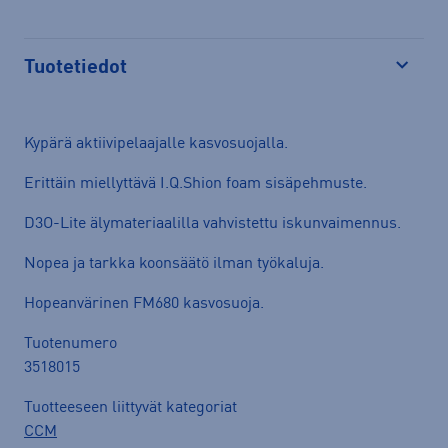
Tuotetiedot
Avaa
Kypärä aktiivipelaajalle kasvosuojalla.
Erittäin miellyttävä I.Q.Shion foam sisäpehmuste.
D3O-Lite älymateriaalilla vahvistettu iskunvaimennus.
Nopea ja tarkka koonsäätö ilman työkaluja.
Hopeanvärinen FM680 kasvosuoja.
Tuotenumero
3518015
Tuotteeseen liittyvät kategoriat
CCM