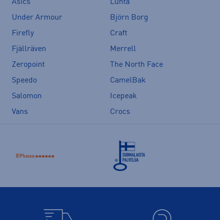
Asics
Luhta
Under Armour
Björn Borg
Firefly
Craft
Fjällräven
Merrell
Zeropoint
The North Face
Speedo
CamelBak
Salomon
Icepeak
Vans
Crocs