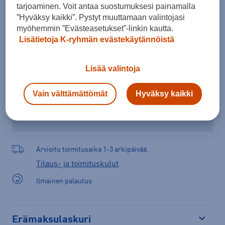
tarjoaminen. Voit antaa suostumuksesi painamalla
”Hyväksy kaikki”. Pystyt muuttamaan valintojasi
Lisää ostoskoriin
myöhemmin ”Evästeasetukset”-linkin kautta.
Lisätietoja K-ryhmän evästekäytännöistä
Tarkista saatavuus ja tilaa myymälästä
Lisää valintoja
Verkkokauppa:
Ei saatavilla
Myymälät:
Saatavilla
Vain välttämättömät
Hyväksy kaikki
Valitse koko nähdäksesi myymäläsaatavuuden.
Arvioitu toimitusaika 1-3 arkipäivää.
Tilaus- ja toimituskulut
Ilmainen palautus
Erämaksulaskuri
Avaa