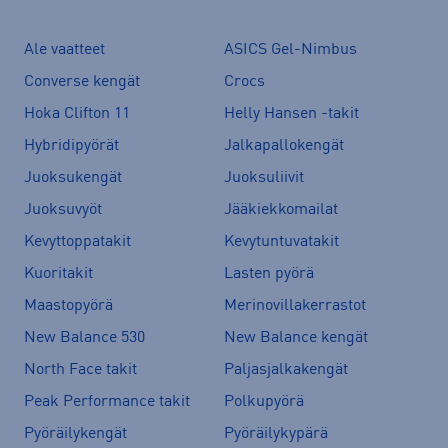
Ale vaatteet
ASICS Gel-Nimbus
Converse kengät
Crocs
Hoka Clifton 11
Helly Hansen -takit
Hybridipyörät
Jalkapallokengät
Juoksukengät
Juoksuliivit
Juoksuvyöt
Jääkiekkomailat
Kevyttoppatakit
Kevytuntuvatakit
Kuoritakit
Lasten pyörä
Maastopyörä
Merinovillakerrastot
New Balance 530
New Balance kengät
North Face takit
Paljasjalkakengät
Peak Performance takit
Polkupyörä
Pyöräilykengät
Pyöräilykypärä