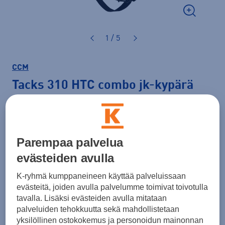
1 / 5
CCM
Tacks 310 HTC combo jk-kypärä
159,00 €
Väri
Valkoinen
Parempaa palvelua
evästeiden avulla
K-ryhmä kumppaneineen käyttää palveluissaan
Koko
evästeitä, joiden avulla palvelumme toimivat toivotulla
tavalla. Lisäksi evästeiden avulla mitataan
S
M
L
palveluiden tehokkuutta sekä mahdollistetaan
yksilöllinen ostokokemus ja personoidun mainonnan