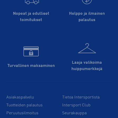
Nopeat ja edulliset
Helppo ja ilmainen
toimitukset
palautus
Laaja valikoima
Turvallinen maksaminen
huippu­merkkejä
Asiakaspalvelu
Tietoa Intersportista
Tuotteiden palautus
Intersport Club
Peruutusilmoitus
Seurakauppa