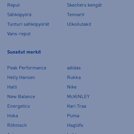
Reput
Skechers kengät
Sähköpyörä
Tennarit
Tunturi sähköpyörät
Ulkoilutakit
Vans-reput
Suositut merkit
Peak Performance
adidas
Helly Hansen
Rukka
Halti
Nike
New Balance
McKINLEY
Energetics
Kari Traa
Hoka
Puma
Röhnisch
Haglöfs