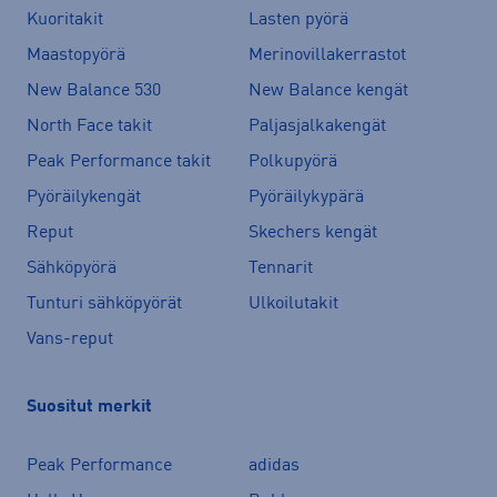
Kuoritakit
Lasten pyörä
Maastopyörä
Merinovillakerrastot
New Balance 530
New Balance kengät
North Face takit
Paljasjalkakengät
Peak Performance takit
Polkupyörä
Pyöräilykengät
Pyöräilykypärä
Reput
Skechers kengät
Sähköpyörä
Tennarit
Tunturi sähköpyörät
Ulkoilutakit
Vans-reput
Suositut merkit
Peak Performance
adidas