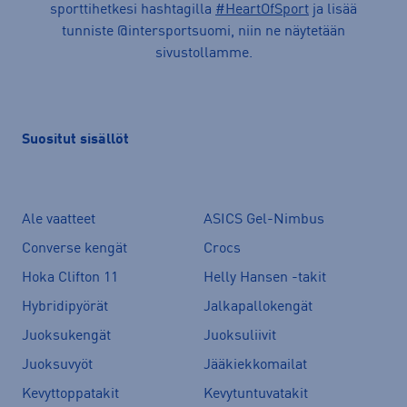
sporttihetkesi hashtagilla
#HeartOfSport
ja lisää
tunniste @intersportsuomi, niin ne näytetään
sivustollamme.
Suositut sisällöt
Ale vaatteet
ASICS Gel-Nimbus
Converse kengät
Crocs
Hoka Clifton 11
Helly Hansen -takit
Hybridipyörät
Jalkapallokengät
Juoksukengät
Juoksuliivit
Juoksuvyöt
Jääkiekkomailat
Kevyttoppatakit
Kevytuntuvatakit