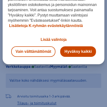
yksilöllinen ostokokemus ja personoidun mainonnan
ONES
tarjoaminen. Voit antaa suostumuksesi painamalla
”Hyväksy kaikki”. Pystyt muuttamaan valintojasi
Kokotaulukko
myöhemmin ”Evästeasetukset”-linkin kautta.
Lisätietoja K-ryhmän evästekäytännöistä
Lisää ostoskoriin
Lisää valintoja
Vain välttämättömät
Hyväksy kaikki
Tarkista saatavuus ja tilaa myymälästä
Verkkokauppa:
Saatavilla
Myymälät:
Saatavilla
Valitse koko nähdäksesi myymäläsaatavuuden.
Arvioitu toimitusaika 1-3 arkipäivää.
Tilaus- ja toimituskulut