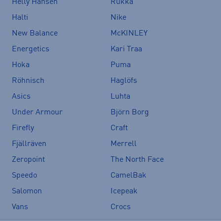
Helly Hansen
Rukka
Halti
Nike
New Balance
McKINLEY
Energetics
Kari Traa
Hoka
Puma
Röhnisch
Haglöfs
Asics
Luhta
Under Armour
Björn Borg
Firefly
Craft
Fjällräven
Merrell
Zeropoint
The North Face
Speedo
CamelBak
Salomon
Icepeak
Vans
Crocs