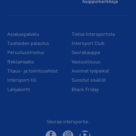
huippu­merkkejä
Asiakaspalvelu
Tietoa Intersportista
Tuotteiden palautus
Intersport Club
Peruutusilmoitus
Seurakauppa
Reklamaatio
Vastuullisuus
Tilaus- ja toimitusehdot
Avoimet työpaikat
Intersport-tili
Suositut sisällöt
Lahjakortti
Black Friday
Seuraa intersportia: