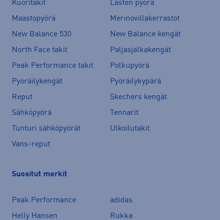
Kuoritakit
Lasten pyörä
Maastopyörä
Merinovillakerrastot
New Balance 530
New Balance kengät
North Face takit
Paljasjalkakengät
Peak Performance takit
Polkupyörä
Pyöräilykengät
Pyöräilykypärä
Reput
Skechers kengät
Sähköpyörä
Tennarit
Tunturi sähköpyörät
Ulkoilutakit
Vans-reput
Suositut merkit
Peak Performance
adidas
Helly Hansen
Rukka