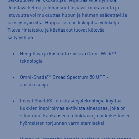
Selkäpuolen verkkokangas helpottaa viilentymistä.
Joustava helma ja hihansuut lisäävät mukavuutta ja
istuvuutta voi mukauttaa hupun ja helman säädettävillä
kiristysnyöreillä. Hupparissa on kokopitkä vetoketju.
Tilava rintatasku ja käsitaskut tuovat kätevää
säilytystilaa.
Hengittävä ja kosteutta siirtävä Omni-Wick™-
teknologia
Omni-Shade™ Broad Spectrum 50 UPF -
aurinkosuoja
Insect Shield® -ötökkäsuojateknologia käyttää
kukkien inspiroimaa aktiivista ainesosaa, joka on
sitoutunut kankaaseen tehokkaan ja pitkäkestoisen
hyönteisten torjunnan varmistamiseksi