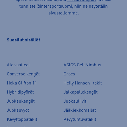
tunniste @intersportsuomi, niin ne näytetään
sivustollamme.
Suositut sisällöt
Ale vaatteet
ASICS Gel-Nimbus
Converse kengät
Crocs
Hoka Clifton 11
Helly Hansen -takit
Hybridipyörät
Jalkapallokengät
Juoksukengät
Juoksuliivit
Juoksuvyöt
Jääkiekkomailat
Kevyttoppatakit
Kevytuntuvatakit