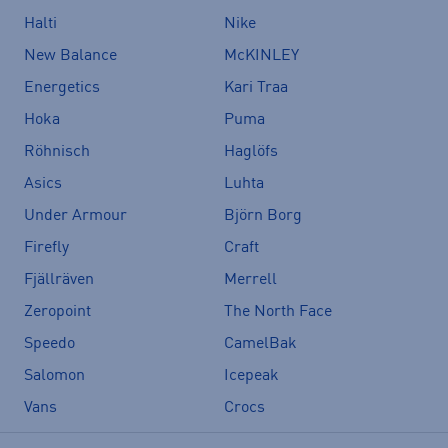
Halti
Nike
New Balance
McKINLEY
Energetics
Kari Traa
Hoka
Puma
Röhnisch
Haglöfs
Asics
Luhta
Under Armour
Björn Borg
Firefly
Craft
Fjällräven
Merrell
Zeropoint
The North Face
Speedo
CamelBak
Salomon
Icepeak
Vans
Crocs