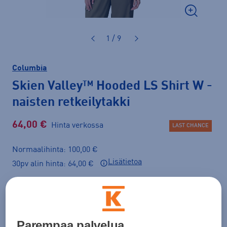
1 / 9
Columbia
Skien Valley™ Hooded LS Shirt W
-
naisten retkeilytakki
64,00 €
Hinta verkossa
LAST CHANCE
Normaalihinta: 100,00 €
Lisätietoa
30pv alin hinta: 64,00 €
Väri
Beige
Parempaa palvelua