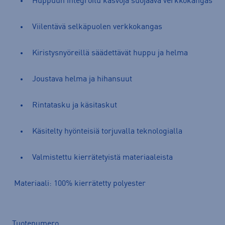
Huppuun integroitu kasvoja suojaava verkkokangas
Viilentävä selkäpuolen verkkokangas
Kiristysnyöreillä säädettävät huppu ja helma
Joustava helma ja hihansuut
Rintatasku ja käsitaskut
Käsitelty hyönteisiä torjuvalla teknologialla
Valmistettu kierrätetyistä materiaaleista
Materiaali: 100% kierrätetty polyester
Tuotenumero