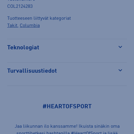
COL2124283
Tuotteeseen liittyvät kategoriat
Takit
,
Columbia
Teknologiat
Avaa
Turvallisuustiedot
Avaa
#HEARTOFSPORT
Jaa liikunnan ilo kanssamme! Ikuista sinäkin oma
sporttihetkesi hashtagilla
#HeartOfSport
ja lisää