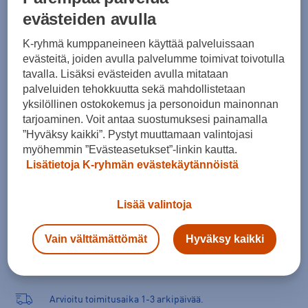
evästeiden avulla
Koko
S
K-ryhmä kumppaneineen käyttää palveluissaan
evästeitä, joiden avulla palvelumme toimivat toivotulla
Kokotaulukko
tavalla. Lisäksi evästeiden avulla mitataan
palveluiden tehokkuutta sekä mahdollistetaan
yksilöllinen ostokokemus ja personoidun mainonnan
tarjoaminen. Voit antaa suostumuksesi painamalla
Lisää ostoskoriin
”Hyväksy kaikki”. Pystyt muuttamaan valintojasi
myöhemmin ”Evästeasetukset”-linkin kautta.
Lisätietoja K-ryhmän evästekäytännöistä
Tarkista saatavuus ja tilaa myymälästä
Lisää valintoja
Verkkokauppa:
Saatavilla
Myymälät:
Ei saatavilla
Vain välttämättömät
Hyväksy kaikki
Valitse koko nähdäksesi myymäläsaatavuuden.
Arvioitu toimitusaika 1-3 arkipäivää.