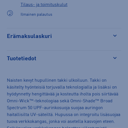
Tilaus- ja toimituskulut
Ilmainen palautus
Erämaksulaskuri
Avaa
Tuotetiedot
Avaa
Naisten kevyt hupullinen takki ulkoiluun. Takki on
käsitelty hyönteisiä torjuvalla teknologialla ja lisäksi on
hyödynnetty hengittävää ja kosteutta iholta pois siirtävää
Omni-Wick™-teknologiaa sekä Omni-Shade™ Broad
Spectrum 50 UPF-aurinkosuoja suojaa auringon
haitallisilta UV-säteiltä. Hupussa on integroitu lisäsuojaa
tuova verkkokangas, jonka voi asetella kasvojen eteen.