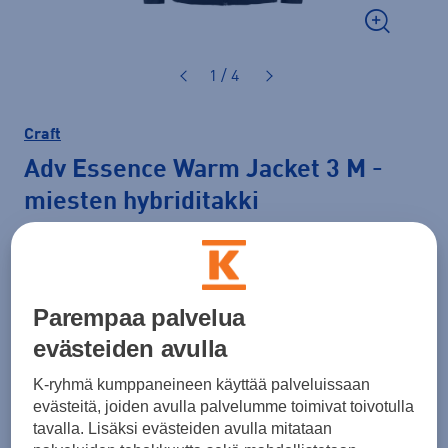
1 / 4
Craft
Adv Essence Warm Jacket 3 M
-
miesten hybriditakki
110,00 €
Väri
Musta
Parempaa palvelua
evästeiden avulla
K-ryhmä kumppaneineen käyttää palveluissaan
Koko
evästeitä, joiden avulla palvelumme toimivat toivotulla
S
M
L
XL
XXL
tavalla. Lisäksi evästeiden avulla mitataan