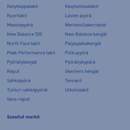
Kevyttoppatakit
Kevytuntuvatakit
Kuoritakit
Lasten pyörä
Maastopyörä
Merinovillakerrastot
New Balance 530
New Balance kengät
North Face takit
Paljasjalkakengät
Peak Performance takit
Polkupyörä
Pyöräilykengät
Pyöräilykypärä
Reput
Skechers kengät
Sähköpyörä
Tennarit
Tunturi sähköpyörät
Ulkoilutakit
Vans-reput
Suositut merkit