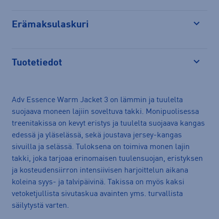
Erämaksulaskuri
Avaa
Tuotetiedot
Avaa
Adv Essence Warm Jacket 3 on lämmin ja tuulelta
suojaava moneen lajiin soveltuva takki. Monipuolisessa
treenitakissa on kevyt eristys ja tuulelta suojaava kangas
edessä ja yläselässä, sekä joustava jersey-kangas
sivuilla ja selässä. Tuloksena on toimiva monen lajin
takki, joka tarjoaa erinomaisen tuulensuojan, eristyksen
ja kosteudensiirron intensiivisen harjoittelun aikana
koleina syys- ja talvipäivinä. Takissa on myös kaksi
vetoketjullista sivutaskua avainten yms. turvallista
säilytystä varten.