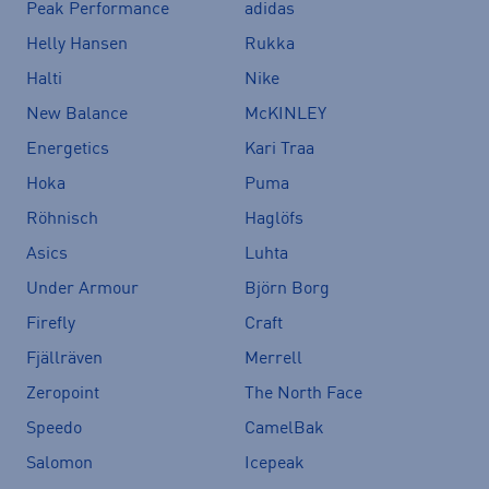
Peak Performance
adidas
Helly Hansen
Rukka
Halti
Nike
New Balance
McKINLEY
Energetics
Kari Traa
Hoka
Puma
Röhnisch
Haglöfs
Asics
Luhta
Under Armour
Björn Borg
Firefly
Craft
Fjällräven
Merrell
Zeropoint
The North Face
Speedo
CamelBak
Salomon
Icepeak