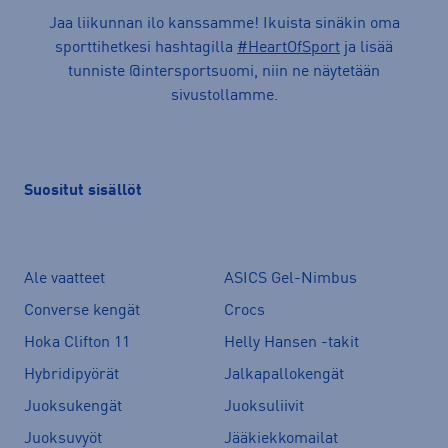
Jaa liikunnan ilo kanssamme! Ikuista sinäkin oma
sporttihetkesi hashtagilla
#HeartOfSport
ja lisää
tunniste @intersportsuomi, niin ne näytetään
sivustollamme.
Suositut sisällöt
Ale vaatteet
ASICS Gel-Nimbus
Converse kengät
Crocs
Hoka Clifton 11
Helly Hansen -takit
Hybridipyörät
Jalkapallokengät
Juoksukengät
Juoksuliivit
Juoksuvyöt
Jääkiekkomailat