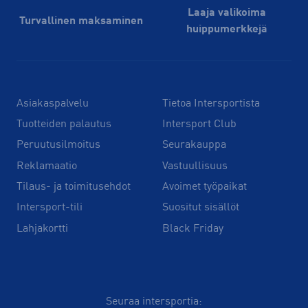
Laaja valikoima
Turvallinen maksaminen
huippu­merkkejä
Asiakaspalvelu
Tietoa Intersportista
Tuotteiden palautus
Intersport Club
Peruutusilmoitus
Seurakauppa
Reklamaatio
Vastuullisuus
Tilaus- ja toimitusehdot
Avoimet työpaikat
Intersport-tili
Suositut sisällöt
Lahjakortti
Black Friday
Seuraa intersportia: