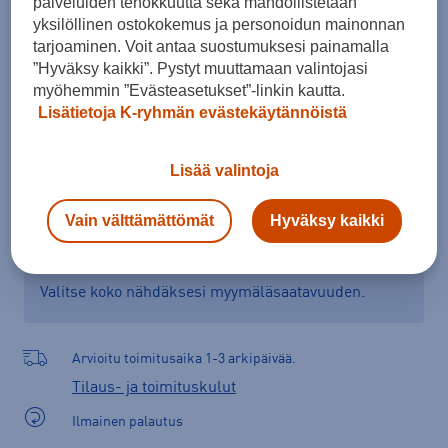
palveluiden tehokkuutta sekä mahdollistetaan
Kokotaulukko
yksilöllinen ostokokemus ja personoidun mainonnan
tarjoaminen. Voit antaa suostumuksesi painamalla
”Hyväksy kaikki”. Pystyt muuttamaan valintojasi
myöhemmin ”Evästeasetukset”-linkin kautta.
Lisää ostoskoriin
Lisätietoja K-ryhmän evästekäytännöistä
Lisää valintoja
Tarkista saatavuus ja tilaa myymälästä
Vain välttämättömät
Hyväksy kaikki
Verkkokauppa:
Saatavilla
Myymälät:
Saatavilla
Valitse koko nähdäksesi myymäläsaatavuuden.
Arvioitu toimitusaika 1-3 arkipäivää.
Tilaus- ja toimituskulut
Ilmainen palautus