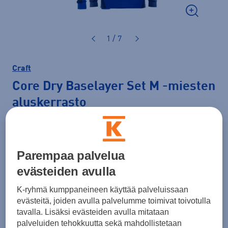
1 / 7
Craft
Core Dry Baselayer Set M
-miesten
aluskerrasto
55,00 €
Väri
Sininen
Parempaa palvelua
evästeiden avulla
K-ryhmä kumppaneineen käyttää palveluissaan
evästeitä, joiden avulla palvelumme toimivat toivotulla
tavalla. Lisäksi evästeiden avulla mitataan
palveluiden tehokkuutta sekä mahdollistetaan