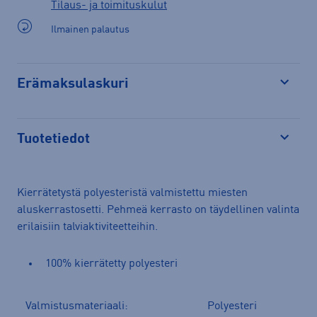
Tilaus- ja toimituskulut
Ilmainen palautus
Erämaksulaskuri
Avaa
Tuotetiedot
Avaa
Kierrätetystä polyesteristä valmistettu miesten
aluskerrastosetti. Pehmeä kerrasto on täydellinen valinta
erilaisiin talviaktiviteetteihin.
100% kierrätetty polyesteri
Valmistusmateriaali:
Polyesteri