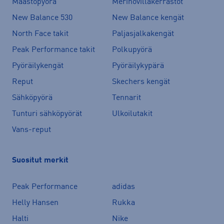
Maastopyörä
Merinovillakerrastot
New Balance 530
New Balance kengät
North Face takit
Paljasjalkakengät
Peak Performance takit
Polkupyörä
Pyöräilykengät
Pyöräilykypärä
Reput
Skechers kengät
Sähköpyörä
Tennarit
Tunturi sähköpyörät
Ulkoilutakit
Vans-reput
Suositut merkit
Peak Performance
adidas
Helly Hansen
Rukka
Halti
Nike