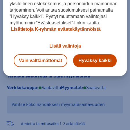
yksilöllinen ostokokemus ja personoidun mainonnan
Koko
tarjoaminen. Voit antaa suostumuksesi painamalla
XS
”Hyväksy kaikki”. Pystyt muuttamaan valintojasi
myöhemmin ”Evästeasetukset”-linkin kautta.
Kokotaulukko
Lisätietoja K-ryhmän evästekäytännöistä
Lisää valintoja
Lisää ostoskoriin
Vain välttämättömät
Hyväksy kaikki
Tarkista saatavuus ja tilaa myymälästä
Verkkokauppa:
Saatavilla
Myymälät:
Saatavilla
Valitse koko nähdäksesi myymäläsaatavuuden.
Arvioitu toimitusaika 1-3 arkipäivää.