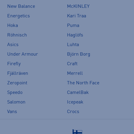
New Balance
McKINLEY
Energetics
Kari Traa
Hoka
Puma
Röhnisch
Haglöfs
Asics
Luhta
Under Armour
Björn Borg
Firefly
Craft
Fjällräven
Merrell
Zeropoint
The North Face
Speedo
CamelBak
Salomon
Icepeak
Vans
Crocs