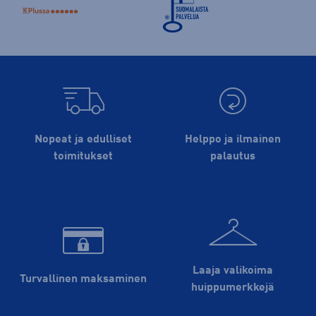
Nopeat ja edulliset
Helppo ja ilmainen
toimitukset
palautus
Laaja valikoima
Turvallinen maksaminen
huippu­merkkejä