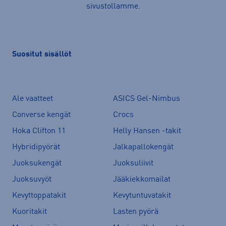
sivustollamme.
Suositut sisällöt
Ale vaatteet
ASICS Gel-Nimbus
Converse kengät
Crocs
Hoka Clifton 11
Helly Hansen -takit
Hybridipyörät
Jalkapallokengät
Juoksukengät
Juoksuliivit
Juoksuvyöt
Jääkiekkomailat
Kevyttoppatakit
Kevytuntuvatakit
Kuoritakit
Lasten pyörä