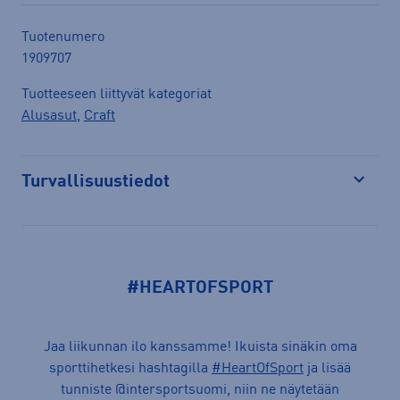
Tuotenumero
1909707
Tuotteeseen liittyvät kategoriat
Alusasut
,
Craft
Turvallisuustiedot
Avaa
#HEARTOFSPORT
Jaa liikunnan ilo kanssamme! Ikuista sinäkin oma
sporttihetkesi hashtagilla
#HeartOfSport
ja lisää
tunniste @intersportsuomi, niin ne näytetään