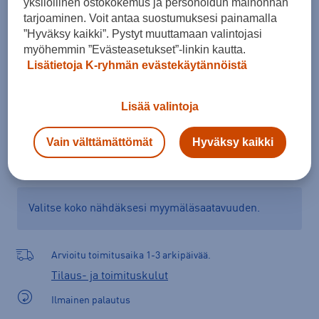
yksilöllinen ostokokemus ja personoidun mainonnan
Kokotaulukko
tarjoaminen. Voit antaa suostumuksesi painamalla
”Hyväksy kaikki”. Pystyt muuttamaan valintojasi
myöhemmin ”Evästeasetukset”-linkin kautta.
Lisätietoja K-ryhmän evästekäytännöistä
Lisää ostoskoriin
Lisää valintoja
Tarkista saatavuus ja tilaa myymälästä
Vain välttämättömät
Hyväksy kaikki
Verkkokauppa:
Saatavilla
Myymälät:
Saatavilla
Valitse koko nähdäksesi myymäläsaatavuuden.
Arvioitu toimitusaika 1-3 arkipäivää.
Tilaus- ja toimituskulut
Ilmainen palautus