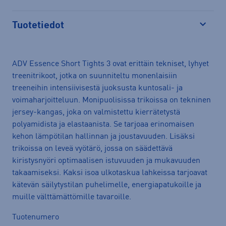
Tuotetiedot
Avaa
ADV Essence Short Tights 3 ovat erittäin tekniset, lyhyet
treenitrikoot, jotka on suunniteltu monenlaisiin
treeneihin intensiivisestä juoksusta kuntosali- ja
voimaharjoitteluun. Monipuolisissa trikoissa on tekninen
jersey-kangas, joka on valmistettu kierrätetystä
polyamidista ja elastaanista. Se tarjoaa erinomaisen
kehon lämpötilan hallinnan ja joustavuuden. Lisäksi
trikoissa on leveä vyötärö, jossa on säädettävä
kiristysnyöri optimaalisen istuvuuden ja mukavuuden
takaamiseksi. Kaksi isoa ulkotaskua lahkeissa tarjoavat
kätevän säilytystilan puhelimelle, energiapatukoille ja
muille välttämättömille tavaroille.
Tuotenumero