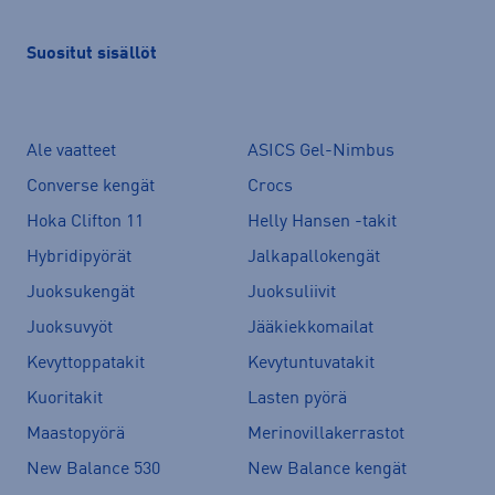
Suositut sisällöt
Ale vaatteet
ASICS Gel-Nimbus
Converse kengät
Crocs
Hoka Clifton 11
Helly Hansen -takit
Hybridipyörät
Jalkapallokengät
Juoksukengät
Juoksuliivit
Juoksuvyöt
Jääkiekkomailat
Kevyttoppatakit
Kevytuntuvatakit
Kuoritakit
Lasten pyörä
Maastopyörä
Merinovillakerrastot
New Balance 530
New Balance kengät