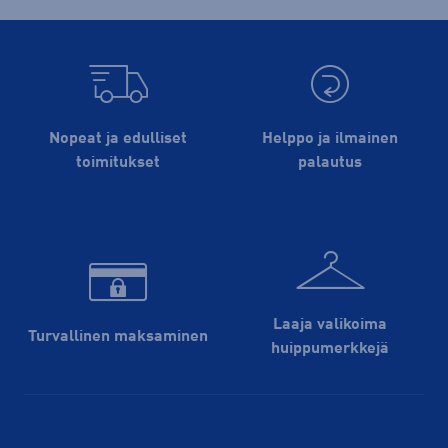
Nopeat ja edulliset
Helppo ja ilmainen
toimitukset
palautus
Laaja valikoima
Turvallinen maksaminen
huippu­merkkejä