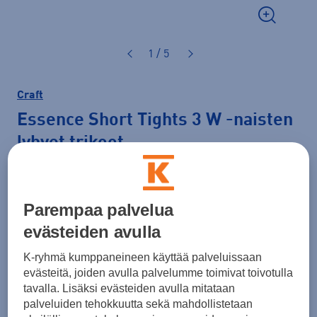
1 / 5
Craft
Essence Short Tights 3 W
-naisten
lyhyet trikoot
40,00 €
Parempaa palvelua
Väri
Musta
evästeiden avulla
K-ryhmä kumppaneineen käyttää palveluissaan
evästeitä, joiden avulla palvelumme toimivat toivotulla
Koko
tavalla. Lisäksi evästeiden avulla mitataan
XS
S
M
L
XL
XXL
palveluiden tehokkuutta sekä mahdollistetaan