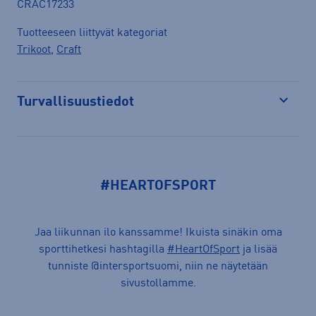
CRAC17233
Tuotteeseen liittyvät kategoriat
Trikoot
,
Craft
Turvallisuustiedot
Avaa
#HEARTOFSPORT
Jaa liikunnan ilo kanssamme! Ikuista sinäkin oma
sporttihetkesi hashtagilla
#HeartOfSport
ja lisää
tunniste @intersportsuomi, niin ne näytetään
sivustollamme.