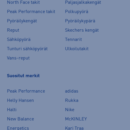
North Face takit
Paljasjalkakengät
Peak Performance takit
Polkupyörä
Pyöräilykengät
Pyöräilykypärä
Reput
Skechers kengät
Sähköpyörä
Tennarit
Tunturi sähköpyörät
Ulkoilutakit
Vans-reput
Suositut merkit
Peak Performance
adidas
Helly Hansen
Rukka
Halti
Nike
New Balance
McKINLEY
Energetics
Kari Traa