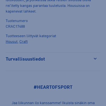
istuvuuden, ja pohkeissa sekä reisien sivuissa oleva
rei'itetty kangas parantaa tuuletusta. Housuissa on
kapenevat lahkeet.
Tuotenumero
CRAC17488
Tuotteeseen liittyvät kategoriat
Housut
,
Craft
Turvallisuustiedot
Avaa
#HEARTOFSPORT
Jaa liikunnan ilo kanssamme! Ikuista sinäkin oma