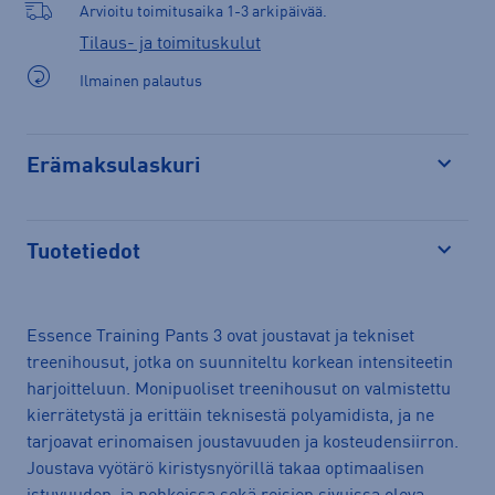
Arvioitu toimitusaika 1-3 arkipäivää.
Tilaus- ja toimituskulut
Ilmainen palautus
Erämaksulaskuri
Avaa
Tuotetiedot
Avaa
Essence Training Pants 3 ovat joustavat ja tekniset
treenihousut, jotka on suunniteltu korkean intensiteetin
harjoitteluun. Monipuoliset treenihousut on valmistettu
kierrätetystä ja erittäin teknisestä polyamidista, ja ne
tarjoavat erinomaisen joustavuuden ja kosteudensiirron.
Joustava vyötärö kiristysnyörillä takaa optimaalisen