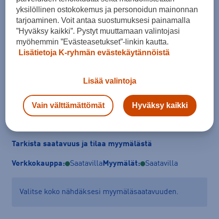
yksilöllinen ostokokemus ja personoidun mainonnan
tarjoaminen. Voit antaa suostumuksesi painamalla
Koko
”Hyväksy kaikki”. Pystyt muuttamaan valintojasi
XS
S
M
L
XL
XXL
myöhemmin ”Evästeasetukset”-linkin kautta.
Lisätietoja K-ryhmän evästekäytännöistä
Kokotaulukko
Lisää valintoja
Lisää ostoskoriin
Vain välttämättömät
Hyväksy kaikki
Tarkista saatavuus ja tilaa myymälästä
Verkkokauppa:
Saatavilla
Myymälät:
Saatavilla
Valitse koko nähdäksesi myymäläsaatavuuden.