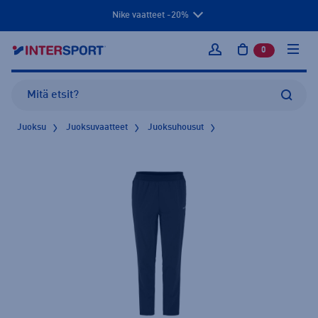
Nike vaatteet -20%
0
tuotetta osto
Kirjaudu sisään
Juoksu
Juoksuvaatteet
Juoksuhousut