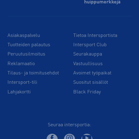
huippu­merkkejä
Asiakaspalvelu
Tietoa Intersportista
Tuotteiden palautus
Intersport Club
Peruutusilmoitus
Seurakauppa
Reklamaatio
Vastuullisuus
Tilaus- ja toimitusehdot
Avoimet työpaikat
Intersport-tili
Suositut sisällöt
Lahjakortti
Black Friday
Seuraa intersportia: