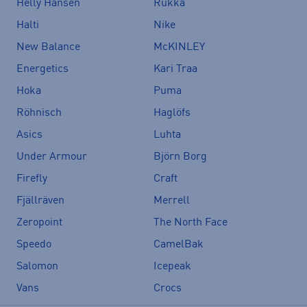
Helly Hansen
Rukka
Halti
Nike
New Balance
McKINLEY
Energetics
Kari Traa
Hoka
Puma
Röhnisch
Haglöfs
Asics
Luhta
Under Armour
Björn Borg
Firefly
Craft
Fjällräven
Merrell
Zeropoint
The North Face
Speedo
CamelBak
Salomon
Icepeak
Vans
Crocs