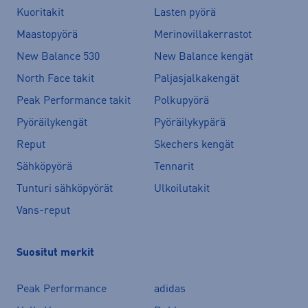
Kuoritakit
Lasten pyörä
Maastopyörä
Merinovillakerrastot
New Balance 530
New Balance kengät
North Face takit
Paljasjalkakengät
Peak Performance takit
Polkupyörä
Pyöräilykengät
Pyöräilykypärä
Reput
Skechers kengät
Sähköpyörä
Tennarit
Tunturi sähköpyörät
Ulkoilutakit
Vans-reput
Suositut merkit
Peak Performance
adidas