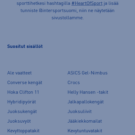
sporttihetkesi hashtagilla
#HeartOfSport
ja lisää
tunniste @intersportsuomi, niin ne näytetään
sivustollamme.
Suositut sisällöt
Ale vaatteet
ASICS Gel-Nimbus
Converse kengät
Crocs
Hoka Clifton 11
Helly Hansen -takit
Hybridipyörät
Jalkapallokengät
Juoksukengät
Juoksuliivit
Juoksuvyöt
Jääkiekkomailat
Kevyttoppatakit
Kevytuntuvatakit