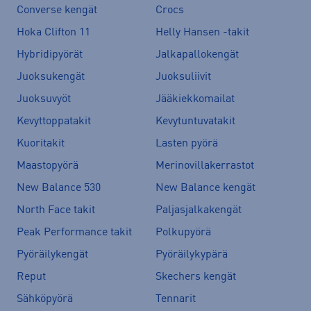
Converse kengät
Crocs
Hoka Clifton 11
Helly Hansen -takit
Hybridipyörät
Jalkapallokengät
Juoksukengät
Juoksuliivit
Juoksuvyöt
Jääkiekkomailat
Kevyttoppatakit
Kevytuntuvatakit
Kuoritakit
Lasten pyörä
Maastopyörä
Merinovillakerrastot
New Balance 530
New Balance kengät
North Face takit
Paljasjalkakengät
Peak Performance takit
Polkupyörä
Pyöräilykengät
Pyöräilykypärä
Reput
Skechers kengät
Sähköpyörä
Tennarit