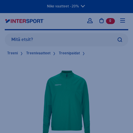
Nike vaatteet -20%
0
tuotetta osto
Kirjaudu sisään
Treeni
Treenivaatteet
Treenipaidat