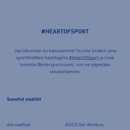
#HEARTOFSPORT
Jaa liikunnan ilo kanssamme! Ikuista sinäkin oma
sporttihetkesi hashtagilla
#HeartOfSport
ja lisää
tunniste @intersportsuomi, niin ne näytetään
sivustollamme.
Suositut sisällöt
Ale vaatteet
ASICS Gel-Nimbus