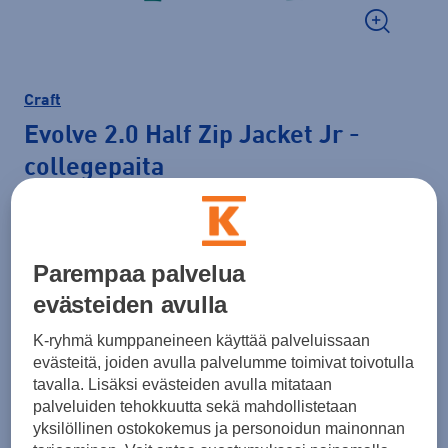
Craft
Evolve 2.0 Half Zip Jacket Jr
-
collegepaita
40,00 €
Väri
Vihreä
Parempaa palvelua
evästeiden avulla
K-ryhmä kumppaneineen käyttää palveluissaan
Koko
evästeitä, joiden avulla palvelumme toimivat toivotulla
tavalla. Lisäksi evästeiden avulla mitataan
134 - 140
146 - 152
158 - 164
palveluiden tehokkuutta sekä mahdollistetaan
yksilöllinen ostokokemus ja personoidun mainonnan
Kokotaulukko