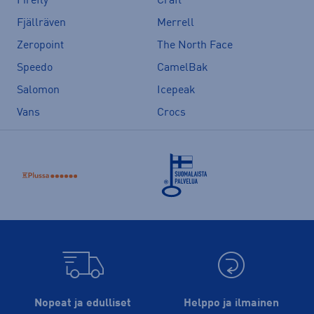
Firefly
Craft
Fjällräven
Merrell
Zeropoint
The North Face
Speedo
CamelBak
Salomon
Icepeak
Vans
Crocs
Nopeat ja edulliset
Helppo ja ilmainen