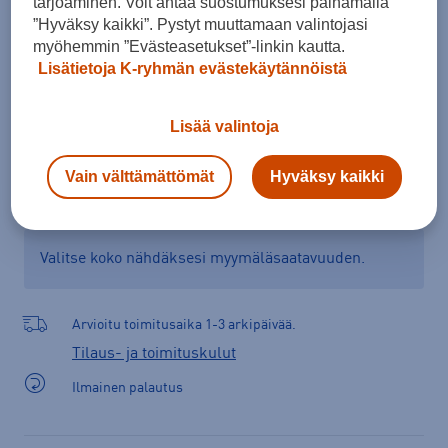
tarjoaminen. Voit antaa suostumuksesi painamalla
”Hyväksy kaikki”. Pystyt muuttamaan valintojasi
myöhemmin ”Evästeasetukset”-linkin kautta.
Lisätietoja K-ryhmän evästekäytännöistä
Lisää ostoskoriin
Lisää valintoja
Tarkista saatavuus ja tilaa myymälästä
Vain välttämättömät
Hyväksy kaikki
Verkkokauppa:
Ei saatavilla
Myymälät:
Saatavilla
Valitse koko nähdäksesi myymäläsaatavuuden.
Arvioitu toimitusaika 1-3 arkipäivää.
Tilaus- ja toimituskulut
Ilmainen palautus