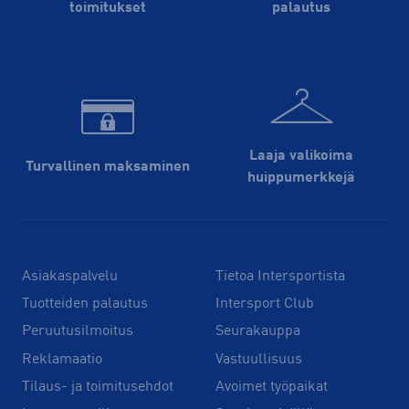
toimitukset
palautus
Laaja valikoima
Turvallinen maksaminen
huippu­merkkejä
Asiakaspalvelu
Tietoa Intersportista
Tuotteiden palautus
Intersport Club
Peruutusilmoitus
Seurakauppa
Reklamaatio
Vastuullisuus
Tilaus- ja toimitusehdot
Avoimet työpaikat