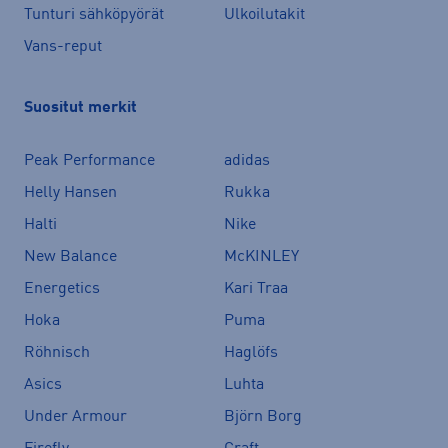
Tunturi sähköpyörät
Ulkoilutakit
Vans-reput
Suositut merkit
Peak Performance
adidas
Helly Hansen
Rukka
Halti
Nike
New Balance
McKINLEY
Energetics
Kari Traa
Hoka
Puma
Röhnisch
Haglöfs
Asics
Luhta
Under Armour
Björn Borg