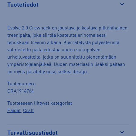
Tuotetiedot
Avaa
Evolve 2.0 Crewneck on joustava ja kestävä pitkähihainen
treenipaita, joka siirtää kosteutta erinomaisesti
tehokkaan treenin aikana. Kierrätetystä polyesteristä
valmistettu paita edustaa uuden sukupolven
urheiluvaatteita, jotka on suunniteltu pienentämään
ympäristöjalanjälkeä. Uuden materiaalin lisäksi paitaan
on myös päivitetty uusi, selkeä design.
Tuotenumero
CRA1914764
Tuotteeseen liittyvät kategoriat
Paidat
,
Craft
Turvallisuustiedot
Avaa