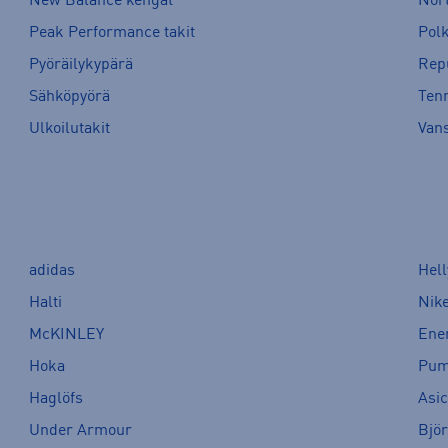
New Balance kengät
Nort
Peak Performance takit
Pol
Pyöräilykypärä
Rep
Sähköpyörä
Tenn
Ulkoilutakit
Van
adidas
Hel
Halti
Nik
McKINLEY
Ene
Hoka
Pu
Haglöfs
Asi
Under Armour
Bjö