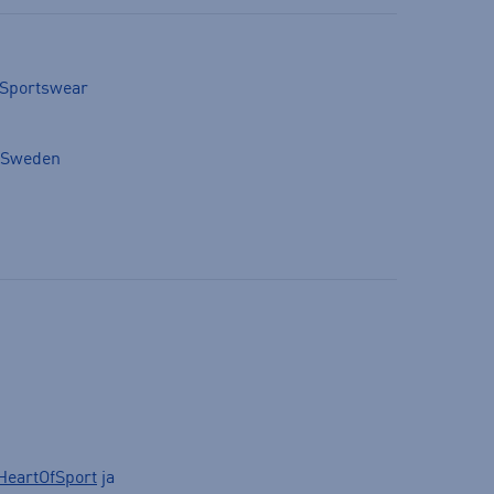
t Sportswear
, Sweden
HeartOfSport
ja