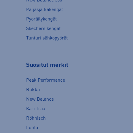
New Balance 530
Paljasjalkakengät
Pyöräilykengät
Skechers kengät
Tunturi sähköpyörät
Suositut merkit
Peak Performance
Rukka
New Balance
Kari Traa
Röhnisch
Luhta