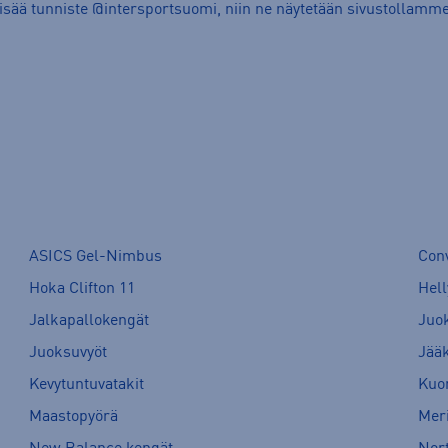
lisää tunniste @intersportsuomi, niin ne näytetään sivustollamme
ASICS Gel-Nimbus
Con
Hoka Clifton 11
Hell
Jalkapallokengät
Juo
Juoksuvyöt
Jää
Kevytuntuvatakit
Kuor
Maastopyörä
Meri