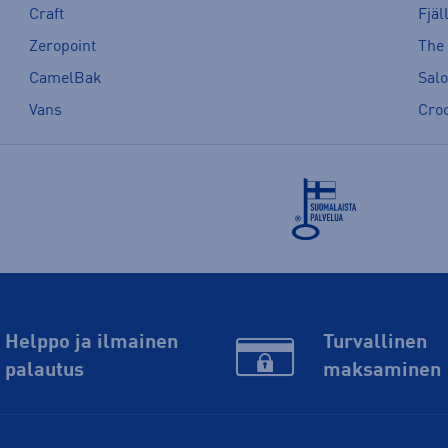
Craft
Fjäl
Zeropoint
The
CamelBak
Sal
Vans
Cro
Helppo ja ilmainen
Turvallinen
palautus
maksaminen