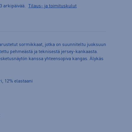
3 arkipäivää.
Tilaus- ja toimituskulut
 varustetut sormikkaat, jotka on suunniteltu juoksuun
tettu pehmeästä ja teknisestä jersey-kankaasta.
sketusnäytön kanssa yhteensopiva kangas. Älykäs
ri, 12% elastaani
t