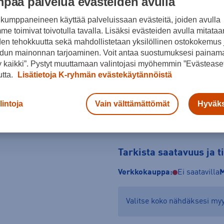
paa palvelua evästeiden avulla
Koko
kumppaneineen käyttää palveluissaan evästeitä, joiden avulla
e toimivat toivotulla tavalla. Lisäksi evästeiden avulla mitataa
8
9
10
den tehokkuutta sekä mahdollistetaan yksilöllinen ostokokemus 
dun mainonnan tarjoaminen. Voit antaa suostumuksesi painama
Kokotaulukko
 kaikki”. Pystyt muuttamaan valintojasi myöhemmin ”Evästeaset
utta.
Lisätietoja K-ryhmän evästekäytännöistä
lintoja
Vain välttämättömät
Hyväks
Tarkista saatavuus ja 
Verkkokauppa:
Ei saatavilla
M
Valitse koko nähdäksesi m