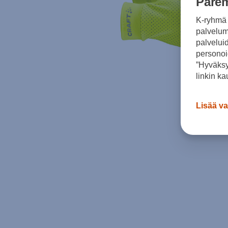
Parem
K-ryhmä 
palvelumm
palvelui
personoi
”Hyväksy
linkin ka
Lisää va