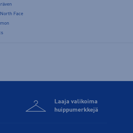
lräven
 North Face
omon
cs
Laaja valikoima
huippu­merkkejä