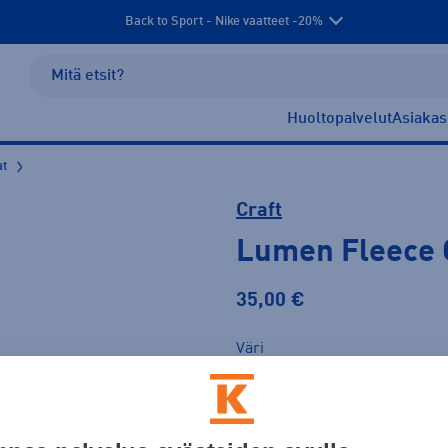
Back to Sport - Nike vaatteet -20%
Huoltopalvelut
Asiakas
at
Craft
Lumen Fleece 
35,00 €
Väri
Keltainen