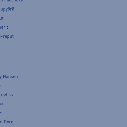
h Face takit
kupyörä
ut
arit
s-reput
ly Hansen
e
rgetics
ma
cs
rn Borg