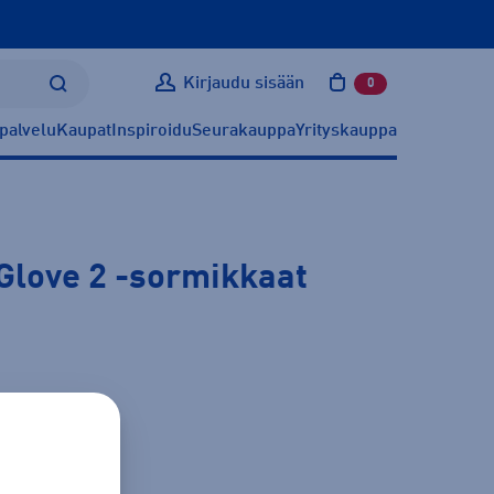
Kirjaudu sisään
0
tuotetta ostoskoris
palvelu
Kaupat
Inspiroidu
Seurakauppa
Yrityskauppa
Glove 2
-sormikkaat