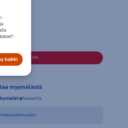
n
11
ja
lla
ukset”-
Lisää ostoskoriin
y kaikki
tilaa myymälästä
yymälät:
Saatavilla
yymäläsaatavuuden.