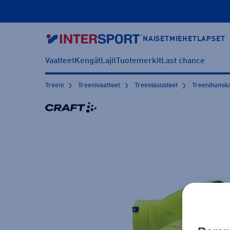
NAISET
MIEHET
LAPSET
Vaatteet
Kengät
Lajit
Tuotemerkit
Last chance
Treeni
Treenivaatteet
Treeniasusteet
Treenihansk