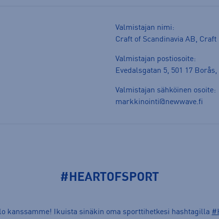
Valmistajan nimi:
Craft of Scandinavia AB, Craf
Valmistajan postiosoite:
Evedalsgatan 5, 501 17 Borås
Valmistajan sähköinen osoite:
markkinointi@newwave.fi
#HEARTOFSPORT
ilo kanssamme! Ikuista sinäkin oma sporttihetkesi hashtagilla
#