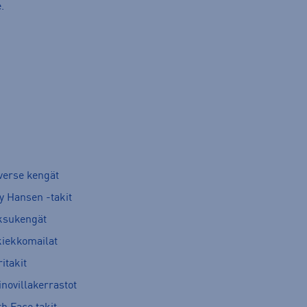
.
verse kengät
y Hansen -takit
ksukengät
kiekkomailat
itakit
novillakerrastot