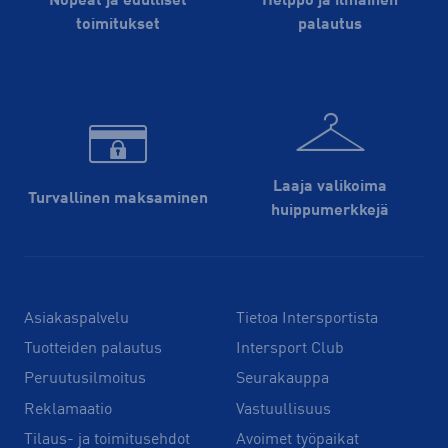
Nopeat ja edulliset
Helppo ja ilmainen
toimitukset
palautus
Laaja valikoima
Turvallinen maksaminen
huippu­merkkejä
Asiakaspalvelu
Tietoa Intersportista
Tuotteiden palautus
Intersport Club
Peruutusilmoitus
Seurakauppa
Reklamaatio
Vastuullisuus
Tilaus- ja toimitusehdot
Avoimet työpaikat