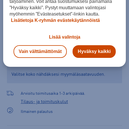
tarjoaminen. Voit antaa suostumuksesi painamalla
”Hyväksy kaikki”. Pystyt muuttamaan valintojasi
myöhemmin ”Evästeasetukset”-linkin kautta.
Lisää ostoskoriin
Lisätietoja K-ryhmän evästekäytännöistä
Lisää valintoja
Tarkista saatavuus ja tilaa myymälästä
Vain välttämättömät
Hyväksy kaikki
Verkkokauppa:
Ei saatavilla
Myymälät:
Saatavilla
Valitse koko nähdäksesi myymäläsaatavuuden.
Arvioitu toimitusaika 1-3 arkipäivää.
Tilaus- ja toimituskulut
Ilmainen palautus