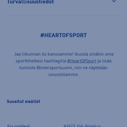
Turvallisuustiedot
Avaa
#HEARTOFSPORT
Jaa liikunnan ilo kanssamme! Ikuista sinäkin oma
sporttihetkesi hashtagilla
#HeartOfSport
ja lisää
tunniste @intersportsuomi, niin ne näytetään
sivustollamme.
Suositut sisällöt
Ale vaatteet
ASICS Gel-Nimbus