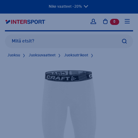
Nike vaatteet -20%
0
tuotetta osto
Kirjaudu sisään
Juoksu
Juoksuvaatteet
Juoksutrikoot