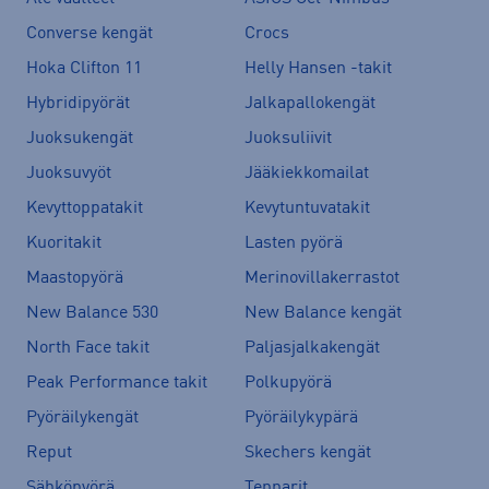
Converse kengät
Crocs
Hoka Clifton 11
Helly Hansen -takit
Hybridipyörät
Jalkapallokengät
Juoksukengät
Juoksuliivit
Juoksuvyöt
Jääkiekkomailat
Kevyttoppatakit
Kevytuntuvatakit
Kuoritakit
Lasten pyörä
Maastopyörä
Merinovillakerrastot
New Balance 530
New Balance kengät
North Face takit
Paljasjalkakengät
Peak Performance takit
Polkupyörä
Pyöräilykengät
Pyöräilykypärä
Reput
Skechers kengät
Sähköpyörä
Tennarit