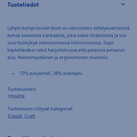
Tuotetiedot
Avaa
Lyhyet kompressiotrikoot on valmistettu edistyksellisestä
kehoa tukevasta kankaasta, joka tukee lihaksistoa ja tuo
suorituskykyä intensiivisessä liikkumisessa. Sopii
käytettäväksi sekä harjoittelussa että peleissä peliasun
alla. Kehonmyötäinen ja ergonominen muotoilu.
72% polyamidi, 28% elastaani
Tuotenumero
1906858
Tuotteeseen liittyvät kategoriat
Trikoot
,
Craft