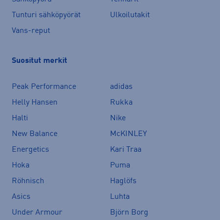
Tunturi sähköpyörät
Ulkoilutakit
Vans-reput
Suositut merkit
Peak Performance
adidas
Helly Hansen
Rukka
Halti
Nike
New Balance
McKINLEY
Energetics
Kari Traa
Hoka
Puma
Röhnisch
Haglöfs
Asics
Luhta
Under Armour
Björn Borg