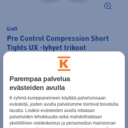
Craft
Pro Control Compression Short
Tights UX
-lyhyet trikoot
40,00 €
Väri
Valkoinen
Parempaa palvelua
evästeiden avulla
K-ryhmä kumppaneineen käyttää palveluissaan
Koko
evästeitä, joiden avulla palvelumme toimivat toivotulla
tavalla. Lisäksi evästeiden avulla mitataan
L
palveluiden tehokkuutta sekä mahdollistetaan
yksilöllinen ostokokemus ja personoidun mainonnan
Kokotaulukko