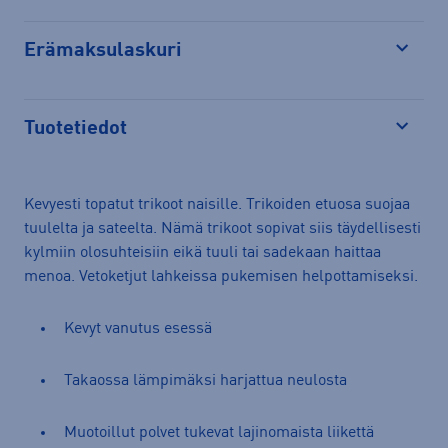
Erämaksulaskuri
Avaa
Tuotetiedot
Avaa
Kevyesti topatut trikoot naisille. Trikoiden etuosa suojaa
tuulelta ja sateelta. Nämä trikoot sopivat siis täydellisesti
kylmiin olosuhteisiin eikä tuuli tai sadekaan haittaa
menoa. Vetoketjut lahkeissa pukemisen helpottamiseksi.
Kevyt vanutus esessä
Takaossa lämpimäksi harjattua neulosta
Muotoillut polvet tukevat lajinomaista liikettä