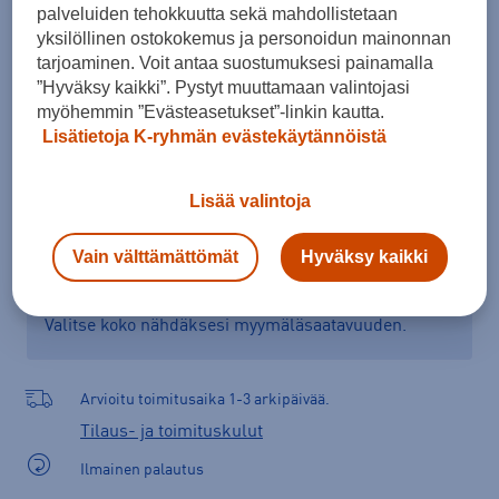
palveluiden tehokkuutta sekä mahdollistetaan
Kokotaulukko
yksilöllinen ostokokemus ja personoidun mainonnan
tarjoaminen. Voit antaa suostumuksesi painamalla
”Hyväksy kaikki”. Pystyt muuttamaan valintojasi
myöhemmin ”Evästeasetukset”-linkin kautta.
Lisää ostoskoriin
Lisätietoja K-ryhmän evästekäytännöistä
Lisää valintoja
Tarkista saatavuus ja tilaa myymälästä
Vain välttämättömät
Hyväksy kaikki
Verkkokauppa:
Saatavilla
Myymälät:
Saatavilla
Valitse koko nähdäksesi myymäläsaatavuuden.
Arvioitu toimitusaika 1-3 arkipäivää.
Tilaus- ja toimituskulut
Ilmainen palautus