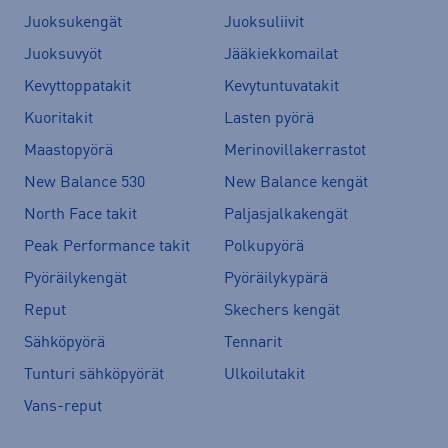
Juoksukengät
Juoksuliivit
Juoksuvyöt
Jääkiekkomailat
Kevyttoppatakit
Kevytuntuvatakit
Kuoritakit
Lasten pyörä
Maastopyörä
Merinovillakerrastot
New Balance 530
New Balance kengät
North Face takit
Paljasjalkakengät
Peak Performance takit
Polkupyörä
Pyöräilykengät
Pyöräilykypärä
Reput
Skechers kengät
Sähköpyörä
Tennarit
Tunturi sähköpyörät
Ulkoilutakit
Vans-reput