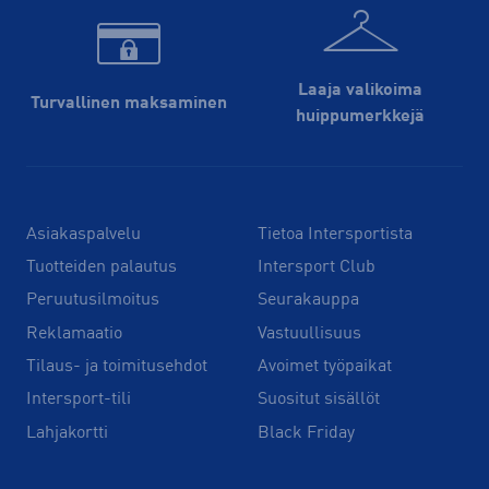
Laaja valikoima
Turvallinen maksaminen
huippu­merkkejä
Asiakaspalvelu
Tietoa Intersportista
Tuotteiden palautus
Intersport Club
Peruutusilmoitus
Seurakauppa
Reklamaatio
Vastuullisuus
Tilaus- ja toimitusehdot
Avoimet työpaikat
Intersport-tili
Suositut sisällöt
Lahjakortti
Black Friday