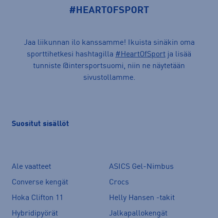
#HEARTOFSPORT
Jaa liikunnan ilo kanssamme! Ikuista sinäkin oma
sporttihetkesi hashtagilla
#HeartOfSport
ja lisää
tunniste @intersportsuomi, niin ne näytetään
sivustollamme.
Suositut sisällöt
Ale vaatteet
ASICS Gel-Nimbus
Converse kengät
Crocs
Hoka Clifton 11
Helly Hansen -takit
Hybridipyörät
Jalkapallokengät