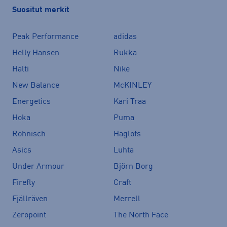
Suositut merkit
Peak Performance
adidas
Helly Hansen
Rukka
Halti
Nike
New Balance
McKINLEY
Energetics
Kari Traa
Hoka
Puma
Röhnisch
Haglöfs
Asics
Luhta
Under Armour
Björn Borg
Firefly
Craft
Fjällräven
Merrell
Zeropoint
The North Face