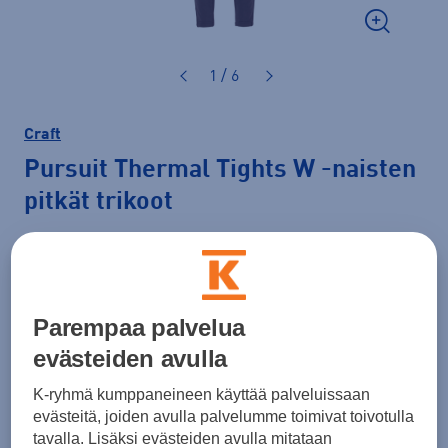
1 / 6
Craft
Pursuit Thermal Tights W
-naisten
pitkät trikoot
110,00 €
Väri
Tummanlila
Parempaa palvelua
evästeiden avulla
K-ryhmä kumppaneineen käyttää palveluissaan
Koko
evästeitä, joiden avulla palvelumme toimivat toivotulla
S
M
L
XL
tavalla. Lisäksi evästeiden avulla mitataan