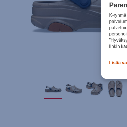
Parem
K-ryhmä 
palvelumm
palvelui
personoi
”Hyväksy
linkin ka
Lisää va