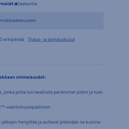
mälät:
Saatavilla
yymäläsaatavuuden.
3 arkipäivää.
Tilaus- ja toimituskulut
stokkaan ominaisuudet:
a, jonka pinta tuo tavallista paremman pidon ja tuen
te™-vaahtomuovipäällinen
 jalkojen hengittää ja auttavat pitämään ne kuivina