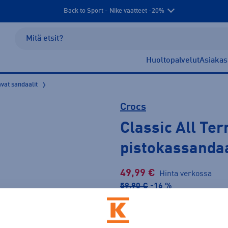
Back to Sport - Nike vaatteet -20%
Huoltopalvelut
Asiakas
avat sandaalit
Crocs
Classic All Ter
pistokassandaa
49,99 €
Hinta verkossa
59,90 €
-16 %
Lis
30pv alin hinta: 59,90 €