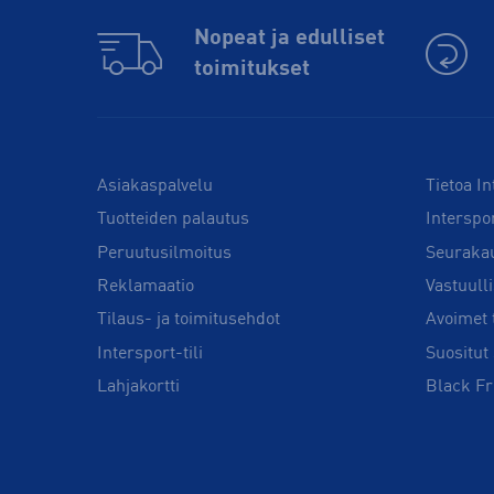
Nopeat ja edulliset
toimitukset
Asiakaspalvelu
Tietoa In
Tuotteiden palautus
Interspo
Peruutusilmoitus
Seuraka
Reklamaatio
Vastuull
Tilaus- ja toimitusehdot
Avoimet 
Intersport-tili
Suositut 
Lahjakortti
Black Fr