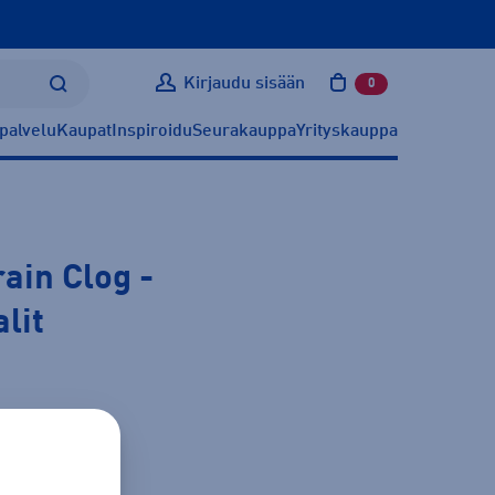
Kirjaudu sisään
0
tuotetta ostoskoris
palvelu
Kaupat
Inspiroidu
Seurakauppa
Yrityskauppa
rain Clog
-
lit
ätietoa