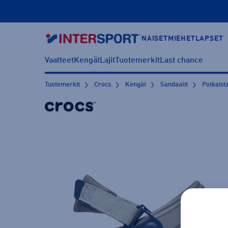
NAISET
MIEHET
LAPSET
Vaatteet
Kengät
Lajit
Tuotemerkit
Last chance
Tuotemerkit
Crocs
Kengät
Sandaalit
Potkaist