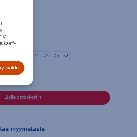
n
ja
lla
ukset”-
 - 42
42 - 43
43 - 44
45 - 46
y kaikki
Lisää ostoskoriin
tilaa myymälästä