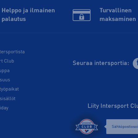
Helppo ja ilmainen
Turvallinen
palautus
maksaminen
tersportista
rt Club
Seuraa intersportia:
uppa
isuus
työpaikat
sisällöt
Liity Intersport C
iday