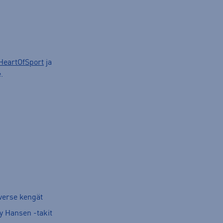
HeartOfSport
ja
.
verse kengät
y Hansen -takit