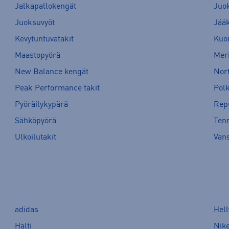
Jalkapallokengät
Juo
Juoksuvyöt
Jää
Kevytuntuvatakit
Kuor
Maastopyörä
Meri
New Balance kengät
Nort
Peak Performance takit
Pol
Pyöräilykypärä
Rep
Sähköpyörä
Tenn
Ulkoilutakit
Van
adidas
Hel
Halti
Nik