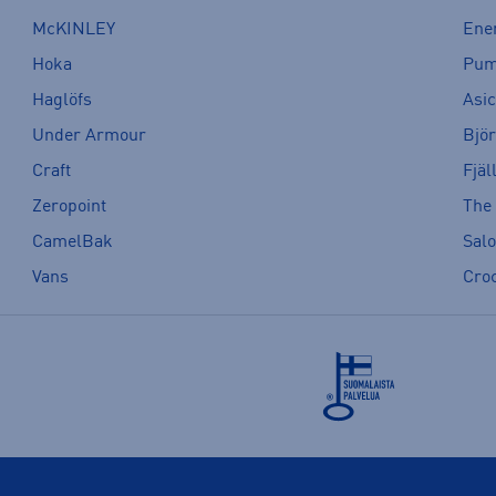
McKINLEY
Ene
Hoka
Pu
Haglöfs
Asi
Under Armour
Bjö
Craft
Fjäl
Zeropoint
The
CamelBak
Sal
Vans
Cro