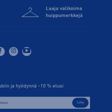
Laaja valikoima
huippu­merkkejä
lubiin ja hyödynnä -10 % etusi
Liity