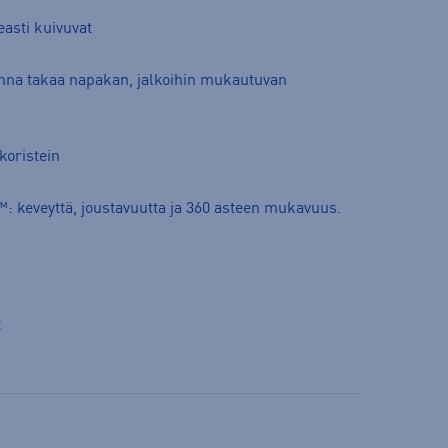
asti kuivuvat
hna takaa napakan, jalkoihin mukautuvan
koristein
: keveyttä, joustavuutta ja 360 asteen mukavuus.
t