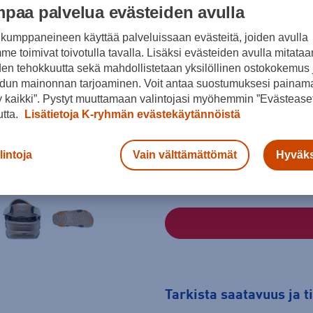
paa palvelua evästeiden avulla
Väri
kumppaneineen käyttää palveluissaan evästeitä, joiden avulla
e toimivat toivotulla tavalla. Lisäksi evästeiden avulla mitataa
den tehokkuutta sekä mahdollistetaan yksilöllinen ostokokemus 
Ruskea
dun mainonnan tarjoaminen. Voit antaa suostumuksesi painama
 kaikki”. Pystyt muuttamaan valintojasi myöhemmin ”Evästeaset
Koko
utta.
Lisätietoja K-ryhmän evästekäytännöistä
37 - 38
38 - 39
39 - 40
41
lintoja
Vain välttämättömät
Hyväks
Kokotaulukko
Tarkista saatavuus ja 