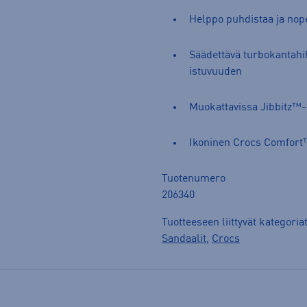
Helppo puhdistaa ja nope
Säädettävä turbokantahi
istuvuuden
Muokattavissa Jibbitz™-
Ikoninen Crocs Comfort™
Tuotenumero
206340
Tuotteeseen liittyvät kategoria
Sandaalit
,
Crocs