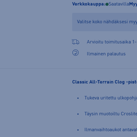
Verkkokauppa:
Saatavilla
Myy
Valitse koko nähdäksesi m
Arvioitu toimitusaika 1-
Ilmainen palautus
Classic All-Terrain Clog -pi
Tukeva uritettu ulkopohj
Täysin muotoiltu Crosli
Ilmanvaihtoaukot antavat