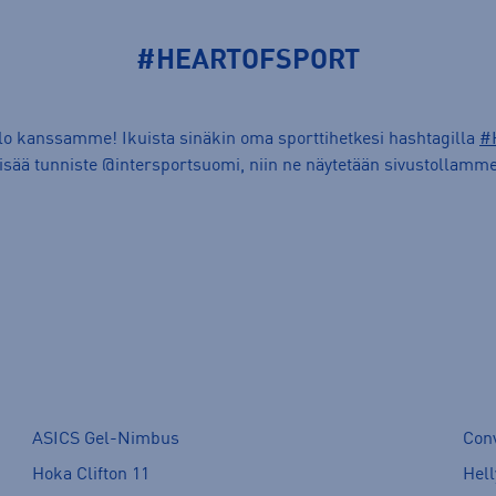
#HEARTOFSPORT
ilo kanssamme! Ikuista sinäkin oma sporttihetkesi hashtagilla
#
lisää tunniste @intersportsuomi, niin ne näytetään sivustollamme
ASICS Gel-Nimbus
Con
Hoka Clifton 11
Hell