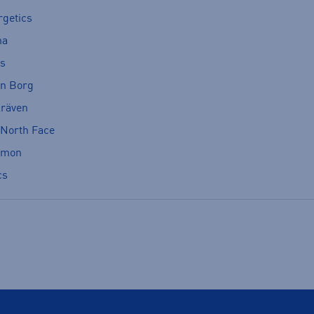
rgetics
ma
cs
rn Borg
lräven
 North Face
omon
cs