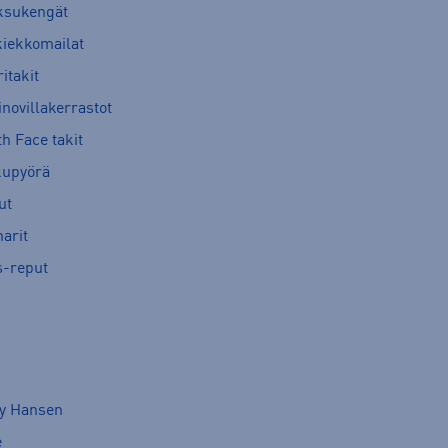
ksukengät
kiekkomailat
itakit
novillakerrastot
h Face takit
kupyörä
ut
arit
s-reput
ly Hansen
e