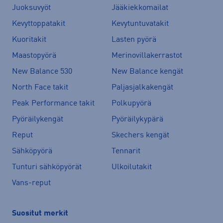
Juoksuvyöt
Jääkiekkomailat
Kevyttoppatakit
Kevytuntuvatakit
Kuoritakit
Lasten pyörä
Maastopyörä
Merinovillakerrastot
New Balance 530
New Balance kengät
North Face takit
Paljasjalkakengät
Peak Performance takit
Polkupyörä
Pyöräilykengät
Pyöräilykypärä
Reput
Skechers kengät
Sähköpyörä
Tennarit
Tunturi sähköpyörät
Ulkoilutakit
Vans-reput
Suositut merkit