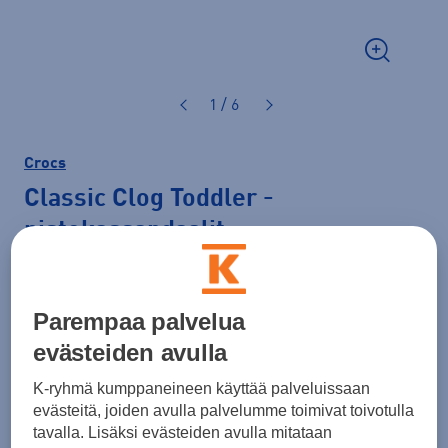
1 / 6
Crocs
Classic Clog Toddler
-
pistokassandaalit
29,99 €
Parempaa palvelua
Normaalihinta: 34,90 €
evästeiden avulla
Lisätietoa
30pv alin hinta: 29,99 €
K-ryhmä kumppaneineen käyttää palveluissaan
Väri
Koralli
evästeitä, joiden avulla palvelumme toimivat toivotulla
tavalla. Lisäksi evästeiden avulla mitataan