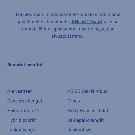
Jaa liikunnan ilo kanssamme! Ikuista sinäkin oma
sporttihetkesi hashtagilla
#HeartOfSport
ja lisää
tunniste @intersportsuomi, niin ne näytetään
sivustollamme.
Suositut sisällöt
Ale vaatteet
ASICS Gel-Nimbus
Converse kengät
Crocs
Hoka Clifton 11
Helly Hansen -takit
Hybridipyörät
Jalkapallokengät
Juoksukengät
Juoksuliivit