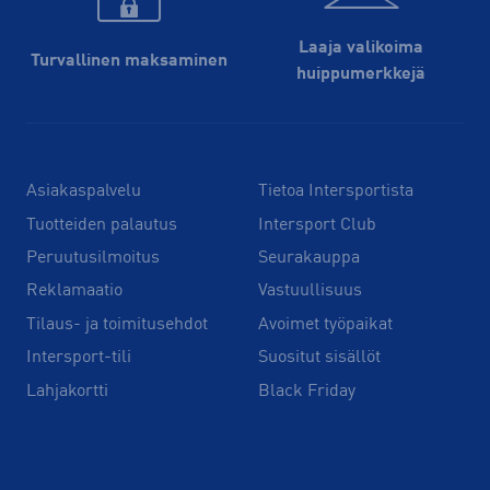
Laaja valikoima
Turvallinen maksaminen
huippu­merkkejä
Asiakaspalvelu
Tietoa Intersportista
Tuotteiden palautus
Intersport Club
Peruutusilmoitus
Seurakauppa
Reklamaatio
Vastuullisuus
Tilaus- ja toimitusehdot
Avoimet työpaikat
Intersport-tili
Suositut sisällöt
Lahjakortti
Black Friday