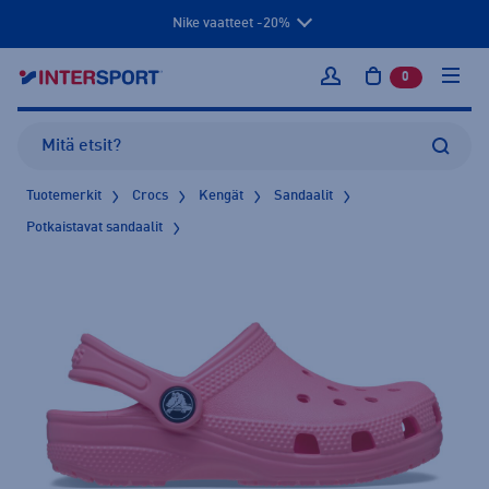
Nike vaatteet -20%
0
tuotetta osto
Kirjaudu sisään
Tuotemerkit
Crocs
Kengät
Sandaalit
Potkaistavat sandaalit