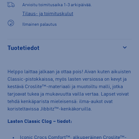
Arvioitu toimitusaika 1-3 arkipäivää.
Tilaus- ja toimituskulut
Ilmainen palautus
Tuotetiedot
Avaa
Helppo laittaa jalkaan ja ottaa pois! Aivan kuten aikuisten
Classic-pistokkaissa, myös lasten versiossa on kevyt ja
kestävä Croslite™-materiaali ja muotoiltu malli, jotka
tarjoavat tukea ja mukavuutta vailla vertaa. Lapset voivat
tehdä kenkäparista mieleisensä: ilma-aukot ovat
koristeltavissa Jibbitz™-kenkäkoruilla.
Lasten Classic Clog – tiedot:
Iconic Crocs Comfort™: alkuperäinen Croslite™-