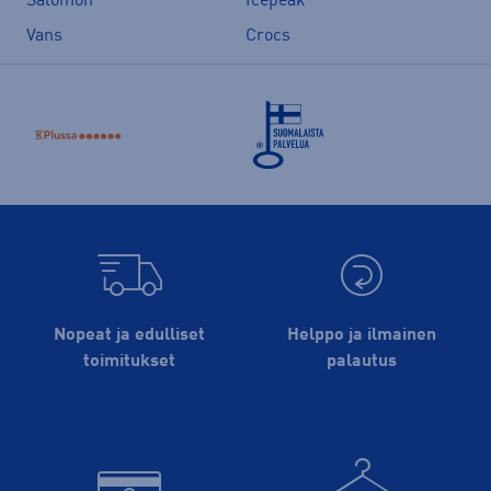
Salomon
Icepeak
Vans
Crocs
Nopeat ja edulliset
Helppo ja ilmainen
toimitukset
palautus