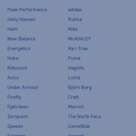
Peak Performance
adidas
Helly Hansen
Rukka
Halti
Nike
New Balance
McKINLEY
Energetics
Kari Traa
Hoka
Puma
Röhnisch
Haglöfs
Asics
Luhta
Under Armour
Björn Borg
Firefly
Craft
Fjällräven
Merrell
Zeropoint
The North Face
Speedo
CamelBak