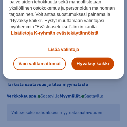
palveluiden tehokkuutta sekä mahdollistetaan
yksilöllinen ostokokemus ja personoidun mainonnan
tarjoaminen. Voit antaa suostumuksesi painamalla
Koko
”Hyväksy kaikki”. Pystyt muuttamaan valintojasi
1920
2021
2223
2324
2425
2526
2728
myöhemmin ”Evästeasetukset”-linkin kautta.
Lisätietoja K-ryhmän evästekäytännöistä
Kokotaulukko
Lisää valintoja
Lisää ostoskoriin
Vain välttämättömät
Hyväksy kaikki
Tarkista saatavuus ja tilaa myymälästä
Verkkokauppa:
Saatavilla
Myymälät:
Saatavilla
Valitse koko nähdäksesi myymäläsaatavuuden.