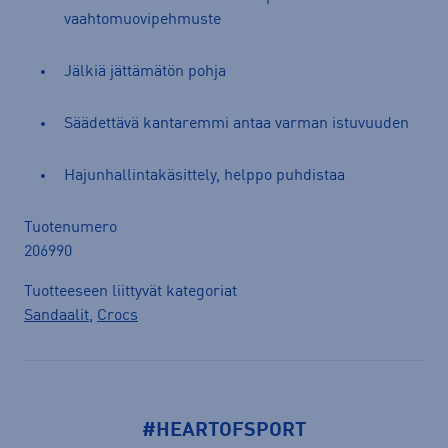
vaahtomuovipehmuste
Jälkiä jättämätön pohja
Säädettävä kantaremmi antaa varman istuvuuden
Hajunhallintakäsittely, helppo puhdistaa
Tuotenumero
206990
Tuotteeseen liittyvät kategoriat
Sandaalit
,
Crocs
#HEARTOFSPORT