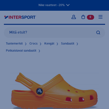
Nike vaatteet -20%
0
tuotetta osto
Kirjaudu sisään
Tuotemerkit
Crocs
Kengät
Sandaalit
Potkaistavat sandaalit