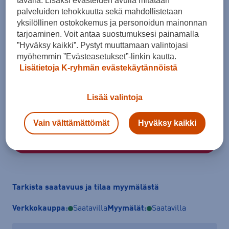
tavalla. Lisäksi evästeiden avulla mitataan
palveluiden tehokkuutta sekä mahdollistetaan
yksilöllinen ostokokemus ja personoidun mainonnan
tarjoaminen. Voit antaa suostumuksesi painamalla
”Hyväksy kaikki”. Pystyt muuttamaan valintojasi
myöhemmin ”Evästeasetukset”-linkin kautta.
Koko
Lisätietoja K-ryhmän evästekäytännöistä
28 - 29
29 - 30
30 - 31
32 - 33
33 - 34
36 - 37
38 - 39
Lisää valintoja
Kokotaulukko
Vain välttämättömät
Hyväksy kaikki
Lisää ostoskoriin
Tarkista saatavuus ja tilaa myymälästä
Verkkokauppa:
Saatavilla
Myymälät:
Saatavilla