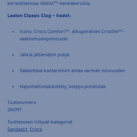
koristeltavissa Jibbitz™-kenkäkoruilla.
Lasten Classic Clog – tiedot:
Iconic Crocs Comfort™: alkuperäinen Croslite™-
vaahtomuovipehmuste
Jälkiä jättämätön pohja
Säädettävä kantaremmi antaa varman istuvuuden
Hajunhallintakäsittely, helppo puhdistaa
Tuotenumero
206991
Tuotteeseen liittyvät kategoriat
Sandaalit
,
Crocs