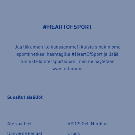
#HEARTOFSPORT
Jaa liikunnan ilo kanssamme! Ikuista sinäkin oma
sporttihetkesi hashtagilla
#HeartOfSport
ja lisää
tunniste @intersportsuomi, niin ne näytetään
sivustollamme.
Suositut sisällöt
Ale vaatteet
ASICS Gel-Nimbus
Converse kengät
Crocs