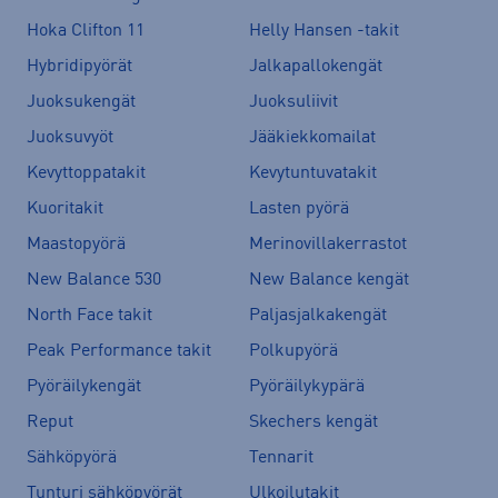
Hoka Clifton 11
Helly Hansen -takit
Hybridipyörät
Jalkapallokengät
Juoksukengät
Juoksuliivit
Juoksuvyöt
Jääkiekkomailat
Kevyttoppatakit
Kevytuntuvatakit
Kuoritakit
Lasten pyörä
Maastopyörä
Merinovillakerrastot
New Balance 530
New Balance kengät
North Face takit
Paljasjalkakengät
Peak Performance takit
Polkupyörä
Pyöräilykengät
Pyöräilykypärä
Reput
Skechers kengät
Sähköpyörä
Tennarit
Tunturi sähköpyörät
Ulkoilutakit