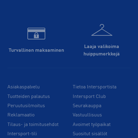
Laaja valikoima
Turvallinen maksaminen
huippu­merkkejä
Asiakaspalvelu
Tietoa Intersportista
Tuotteiden palautus
Intersport Club
Peruutusilmoitus
Seurakauppa
Reklamaatio
Vastuullisuus
Tilaus- ja toimitusehdot
Avoimet työpaikat
Intersport-tili
Suositut sisällöt