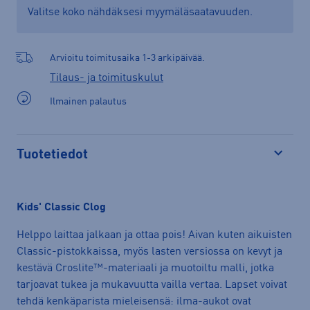
Valitse koko nähdäksesi myymäläsaatavuuden.
Arvioitu toimitusaika 1-3 arkipäivää.
Tilaus- ja toimituskulut
Ilmainen palautus
Tuotetiedot
Avaa
Kids' Classic Clog
Helppo laittaa jalkaan ja ottaa pois! Aivan kuten aikuisten
Classic-pistokkaissa, myös lasten versiossa on kevyt ja
kestävä Croslite™-materiaali ja muotoiltu malli, jotka
tarjoavat tukea ja mukavuutta vailla vertaa. Lapset voivat
tehdä kenkäparista mieleisensä: ilma-aukot ovat