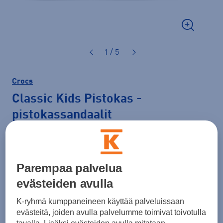
1 / 5
Crocs
Classic Kids Pistokas
-
pistokassandaalit
34,99 €
Normaalihinta: 39,90 €
Parempaa palvelua
Lisätietoa
30pv alin hinta: 34,99 €
evästeiden avulla
Väri
Oranssi
K-ryhmä kumppaneineen käyttää palveluissaan
evästeitä, joiden avulla palvelumme toimivat toivotulla