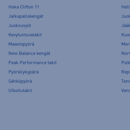
Hoka Clifton 11
Hell
Jalkapallokengät
Juo
Juoksuvyöt
Jää
Kevytuntuvatakit
Kuor
Maastopyörä
Meri
New Balance kengät
Nort
Peak Performance takit
Pol
Pyöräilykypärä
Rep
Sähköpyörä
Tenn
Ulkoilutakit
Van