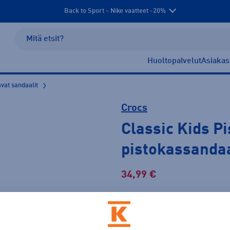
Back to Sport - Nike vaatteet -20%
Huoltopalvelut
Asiakas
avat sandaalit
Crocs
Classic Kids P
pistokassandaa
34,99 €
Normaalihinta: 39,90 €
Lis
30pv alin hinta: 34,99 €