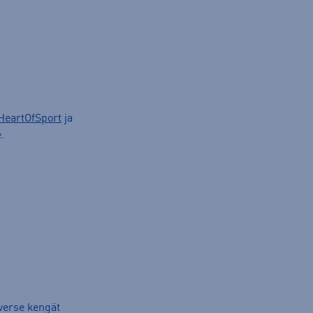
HeartOfSport
ja
.
verse kengät