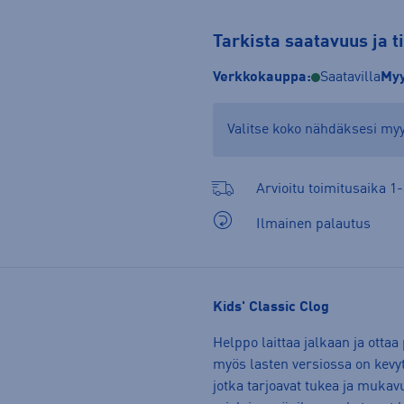
Tarkista saatavuus ja 
Verkkokauppa:
Saatavilla
Myy
Valitse koko nähdäksesi m
Arvioitu toimitusaika 1-
Ilmainen palautus
Kids' Classic Clog
Helppo laittaa jalkaan ja ottaa
myös lasten versiossa on kevyt
jotka tarjoavat tukea ja mukavu