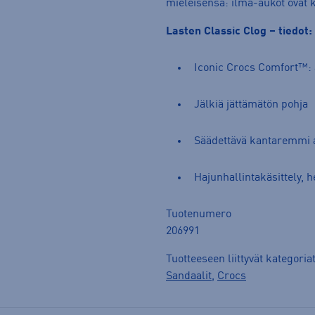
mieleisensä: ilma-aukot ovat k
Lasten Classic Clog – tiedot:
Iconic Crocs Comfort™:
Jälkiä jättämätön pohja
Säädettävä kantaremmi 
Hajunhallintakäsittely, 
Tuotenumero
206991
Tuotteeseen liittyvät kategoria
Sandaalit
,
Crocs