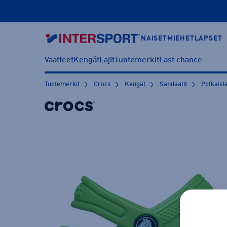
NAISET
MIEHET
LAPSET
Vaatteet
Kengät
Lajit
Tuotemerkit
Last chance
Tuotemerkit
Crocs
Kengät
Sandaalit
Potkaist