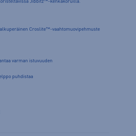
oristeltavissa Jibbitz™-kenkäkoruilla.
 alkuperäinen Croslite™-vaahtomuovipehmuste
antaa varman istuvuuden
helppo puhdistaa
t