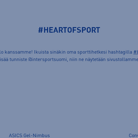
#HEARTOFSPORT
ilo kanssamme! Ikuista sinäkin oma sporttihetkesi hashtagilla
#
lisää tunniste @intersportsuomi, niin ne näytetään sivustollamme
ASICS Gel-Nimbus
Con