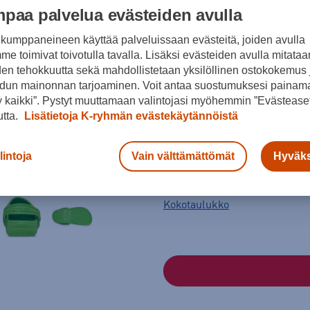
paa palvelua evästeiden avulla
Väri
kumppaneineen käyttää palveluissaan evästeitä, joiden avulla
e toimivat toivotulla tavalla. Lisäksi evästeiden avulla mitataa
den tehokkuutta sekä mahdollistetaan yksilöllinen ostokokemus 
dun mainonnan tarjoaminen. Voit antaa suostumuksesi painama
 kaikki”. Pystyt muuttamaan valintojasi myöhemmin ”Evästeaset
utta.
Lisätietoja K-ryhmän evästekäytännöistä
Koko
lintoja
Vain välttämättömät
Hyväks
28 - 29
29 - 30
30 - 31
32
Kokotaulukko