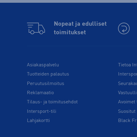
Nopeat ja edulliset
toimitukset
Asiakaspalvelu
Tietoa In
Tuotteiden palautus
Interspo
Peruutusilmoitus
Seuraka
Reklamaatio
Vastuull
Tilaus- ja toimitusehdot
Avoimet 
Intersport-tili
Suositut 
Lahjakortti
Black Fr