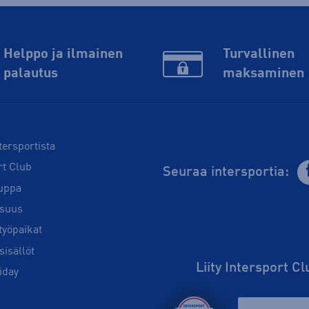
Helppo ja ilmainen
Turvallinen
palautus
maksaminen
tersportista
rt Club
Seuraa intersportia:
uppa
isuus
työpaikat
sisällöt
Liity Intersport C
iday