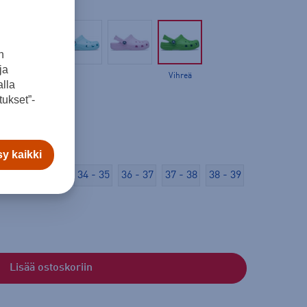
n
ja
Vihreä
lla
ukset”-
y kaikki
 - 33
33 - 34
34 - 35
36 - 37
37 - 38
38 - 39
Lisää ostoskoriin