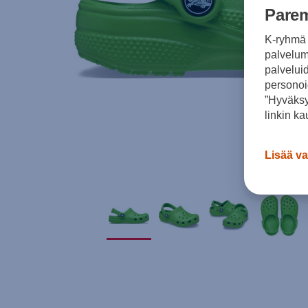
Parem
K-ryhmä 
palvelumm
palvelui
personoi
”Hyväksy
linkin ka
Lisää va