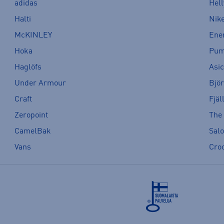
adidas
Hel
Halti
Nik
McKINLEY
Ene
Hoka
Pu
Haglöfs
Asi
Under Armour
Bjö
Craft
Fjäl
Zeropoint
The
CamelBak
Sal
Vans
Cro