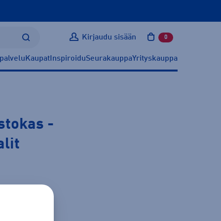
Kirjaudu sisään
0
tuotetta ostoskoris
palvelu
Kaupat
Inspiroidu
Seurakauppa
Yrityskauppa
istokas
-
lit
ätietoa