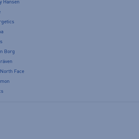
ly Hansen
e
rgetics
ma
cs
rn Borg
lräven
 North Face
omon
cs