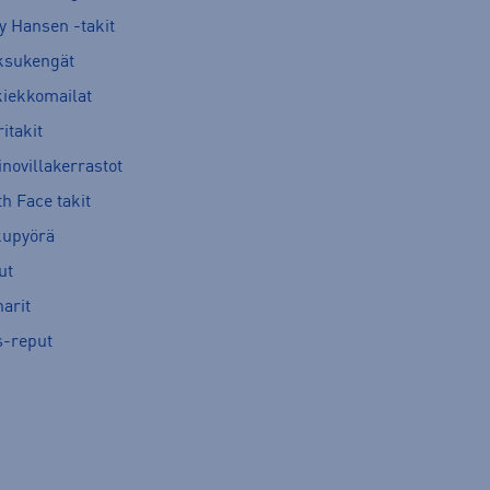
y Hansen -takit
ksukengät
kiekkomailat
itakit
novillakerrastot
h Face takit
kupyörä
ut
arit
s-reput