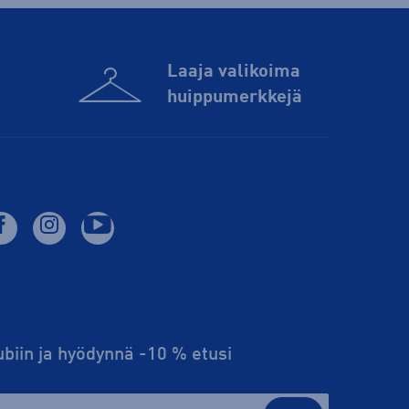
Laaja valikoima
huippu­merkkejä
lubiin ja hyödynnä -10 % etusi