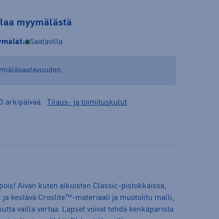
tilaa myymälästä
mälät:
Saatavilla
yymäläsaatavuuden.
3 arkipäivää.
Tilaus- ja toimituskulut
 pois! Aivan kuten aikuisten Classic-pistokkaissa,
 ja kestävä Croslite™-materiaali ja muotoiltu malli,
utta vailla vertaa. Lapset voivat tehdä kenkäparista