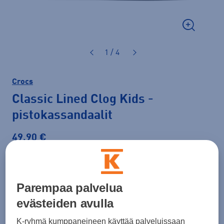
1 / 4
Crocs
Classic Lined Clog Kids
-
pistokassandaalit
49,90 €
Väri
Tummansininen
Parempaa palvelua
evästeiden avulla
Koko
K-ryhmä kumppaneineen käyttää palveluissaan