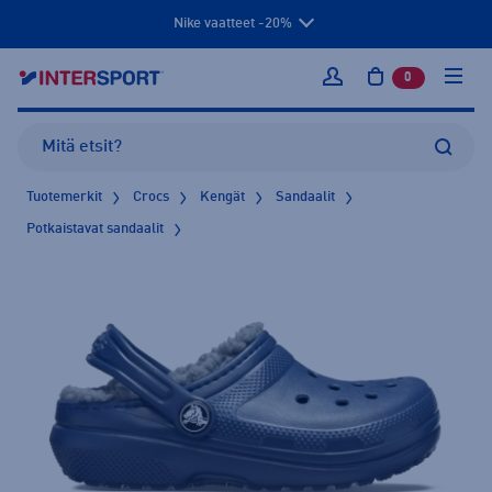
Nike vaatteet -20%
0
tuotetta osto
Kirjaudu sisään
Tuotemerkit
Crocs
Kengät
Sandaalit
Potkaistavat sandaalit