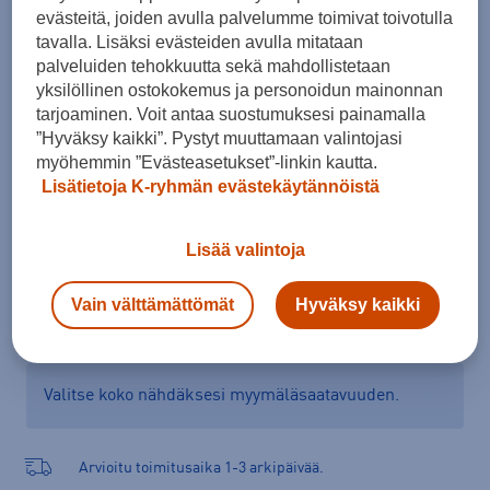
28 - 29
29 - 30
30 - 31
32 - 33
33 - 34
34 - 35
36 - 37
evästeitä, joiden avulla palvelumme toimivat toivotulla
tavalla. Lisäksi evästeiden avulla mitataan
37 - 38
palveluiden tehokkuutta sekä mahdollistetaan
yksilöllinen ostokokemus ja personoidun mainonnan
Kokotaulukko
tarjoaminen. Voit antaa suostumuksesi painamalla
”Hyväksy kaikki”. Pystyt muuttamaan valintojasi
myöhemmin ”Evästeasetukset”-linkin kautta.
Lisätietoja K-ryhmän evästekäytännöistä
Lisää ostoskoriin
Lisää valintoja
Tarkista saatavuus ja tilaa myymälästä
Vain välttämättömät
Hyväksy kaikki
Verkkokauppa:
Ei saatavilla
Myymälät:
Saatavilla
Valitse koko nähdäksesi myymäläsaatavuuden.
Arvioitu toimitusaika 1-3 arkipäivää.