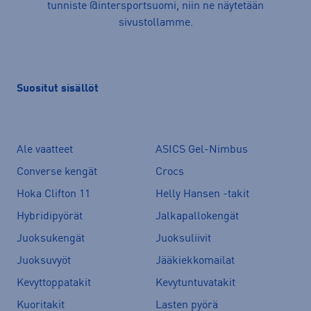
tunniste @intersportsuomi, niin ne näytetään
sivustollamme.
Suositut sisällöt
Ale vaatteet
ASICS Gel-Nimbus
Converse kengät
Crocs
Hoka Clifton 11
Helly Hansen -takit
Hybridipyörät
Jalkapallokengät
Juoksukengät
Juoksuliivit
Juoksuvyöt
Jääkiekkomailat
Kevyttoppatakit
Kevytuntuvatakit
Kuoritakit
Lasten pyörä