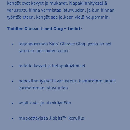
kengät ovat kevyet ja mukavat. Napakiinnityksellä
varustettu hihna varmistaa istuvuuden, ja kun hihnan
työntää eteen, kengät saa jalkaan vielä helpommin.
Toddler Classic Lined Clog – tiedot:
legendaarinen Kids’ Classic Clog, jossa on nyt
lämmin, pörröinen vuori
todella kevyet ja helppokäyttöiset
napakiinnityksellä varustettu kantaremmi antaa
varmemman istuvuuden
sopii sisä- ja ulkokäyttöön
muokattavissa Jibbitz™-koruilla