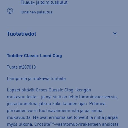
Tilaus- ja toimituskulut
Ilmainen palautus
Tuotetiedot
Avaa
Toddler Classic Lined Clog
Tuote #207010
Lämpimiä ja mukavia tunteita
Lapset pitävät Crocs Classic Clog -kengän
mukavuudesta – ja nyt siitä on tehty lämminvuoriversio,
jossa tunnelma jatkuu koko kauden ajan. Pehmeä,
pörröinen vuori tuo lisävaimennusta ja parantaa
mukavuutta. Ne ovat erinomaiset tohvelit ja niillä pärjää
myös ulkona. Croslite™-vaahtomuovirakenteen ansiosta