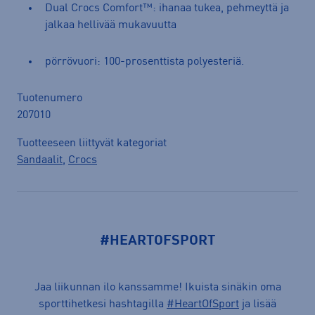
Dual Crocs Comfort™: ihanaa tukea, pehmeyttä ja
jalkaa hellivää mukavuutta
pörrövuori: 100-prosenttista polyesteriä.
Tuotenumero
207010
Tuotteeseen liittyvät kategoriat
Sandaalit
,
Crocs
#HEARTOFSPORT
Jaa liikunnan ilo kanssamme! Ikuista sinäkin oma
sporttihetkesi hashtagilla
#HeartOfSport
ja lisää