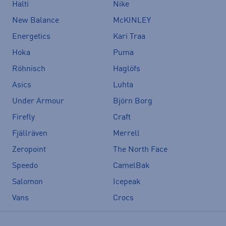
Halti
Nike
New Balance
McKINLEY
Energetics
Kari Traa
Hoka
Puma
Röhnisch
Haglöfs
Asics
Luhta
Under Armour
Björn Borg
Firefly
Craft
Fjällräven
Merrell
Zeropoint
The North Face
Speedo
CamelBak
Salomon
Icepeak
Vans
Crocs