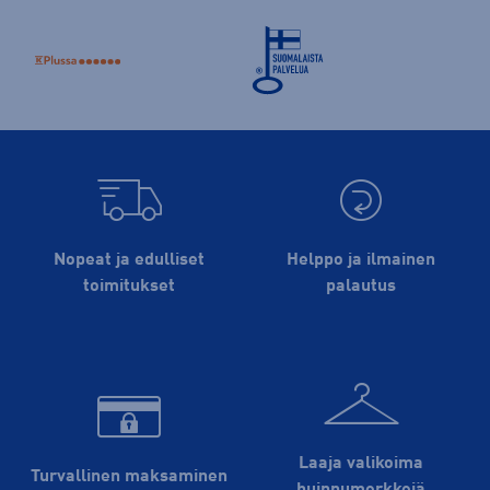
Nopeat ja edulliset
Helppo ja ilmainen
toimitukset
palautus
Laaja valikoima
Turvallinen maksaminen
huippu­merkkejä