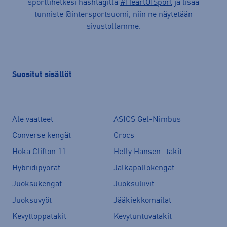
sporttihetkesi hashtagilla
#HeartOfSport
ja lisää
tunniste @intersportsuomi, niin ne näytetään
sivustollamme.
Suositut sisällöt
Ale vaatteet
ASICS Gel-Nimbus
Converse kengät
Crocs
Hoka Clifton 11
Helly Hansen -takit
Hybridipyörät
Jalkapallokengät
Juoksukengät
Juoksuliivit
Juoksuvyöt
Jääkiekkomailat
Kevyttoppatakit
Kevytuntuvatakit