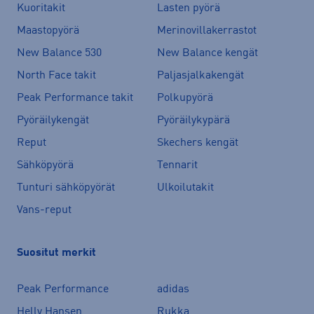
Kuoritakit
Lasten pyörä
Maastopyörä
Merinovillakerrastot
New Balance 530
New Balance kengät
North Face takit
Paljasjalkakengät
Peak Performance takit
Polkupyörä
Pyöräilykengät
Pyöräilykypärä
Reput
Skechers kengät
Sähköpyörä
Tennarit
Tunturi sähköpyörät
Ulkoilutakit
Vans-reput
Suositut merkit
Peak Performance
adidas
Helly Hansen
Rukka