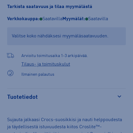
Tarkista saatavuus ja tilaa myymälästä
Verkkokauppa:
Saatavilla
Myymälät:
Saatavilla
Valitse koko nähdäksesi myymäläsaatavuuden.
Arvioitu toimitusaika 1-3 arkipäivää.
Tilaus- ja toimituskulut
Ilmainen palautus
Tuotetiedot
Avaa
Sujauta jalkaasi Crocs-suosikkisi ja nauti helppoudesta
ja täydellisestä istuvuudesta kiitos Croslite™-