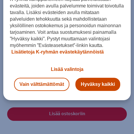
evästeitä, joiden avulla palvelumme toimivat toivotulla
tavalla. Lisäksi evästeiden avulla mitataan
palveluiden tehokkuutta sekä mahdollistetaan
yksilöllinen ostokokemus ja personoidun mainonnan
tarjoaminen. Voit antaa suostumuksesi painamalla
”Hyväksy kaikki”. Pystyt muuttamaan valintojasi
myöhemmin ”Evästeasetukset”-linkin kautta.
Lisätietoja K-ryhmän evästekäytännöistä
Koko
Lisää valintoja
36 - 37
Vain välttämättömät
Hyväksy kaikki
Kokotaulukko
Lisää ostoskoriin