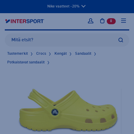
Nike vaatteet -20%
0
tuotetta osto
Kirjaudu sisään
Tuotemerkit
Crocs
Kengät
Sandaalit
Potkaistavat sandaalit