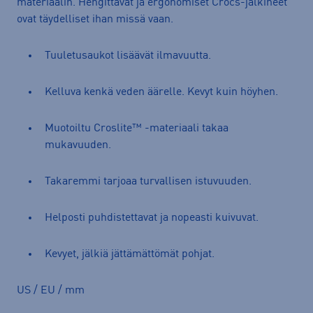
materiaalin. Hengittävät ja ergonomiset Crocs-jalkineet
ovat täydelliset ihan missä vaan.
Tuuletusaukot lisäävät ilmavuutta.
Kelluva kenkä veden äärelle. Kevyt kuin höyhen.
Muotoiltu Croslite™ -materiaali takaa
mukavuuden.
Takaremmi tarjoaa turvallisen istuvuuden.
Helposti puhdistettavat ja nopeasti kuivuvat.
Kevyet, jälkiä jättämättömät pohjat.
US / EU / mm