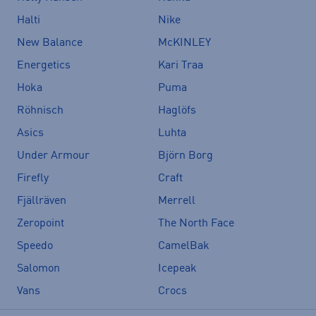
Halti
Nike
New Balance
McKINLEY
Energetics
Kari Traa
Hoka
Puma
Röhnisch
Haglöfs
Asics
Luhta
Under Armour
Björn Borg
Firefly
Craft
Fjällräven
Merrell
Zeropoint
The North Face
Speedo
CamelBak
Salomon
Icepeak
Vans
Crocs