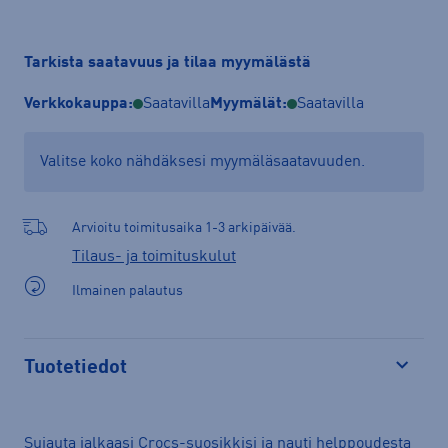
Tarkista saatavuus ja tilaa myymälästä
Verkkokauppa:
Saatavilla
Myymälät:
Saatavilla
Valitse koko nähdäksesi myymäläsaatavuuden.
Arvioitu toimitusaika 1-3 arkipäivää.
Tilaus- ja toimituskulut
Ilmainen palautus
Tuotetiedot
Avaa
Sujauta jalkaasi Crocs-suosikkisi ja nauti helppoudesta