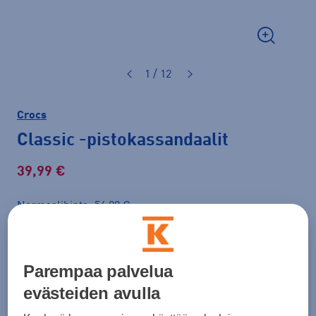
1 / 12
Crocs
Classic
-pistokassandaalit
39,99 €
Normaalihinta: 54,90 €
Lisätietoa
30pv alin hinta: 39,99 €
Väri
Musta
Parempaa palvelua
evästeiden avulla