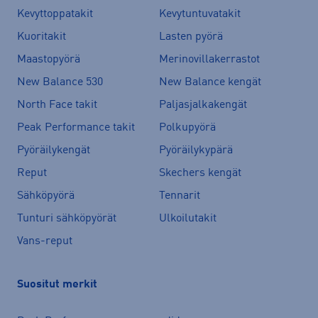
Kevyttoppatakit
Kevytuntuvatakit
Kuoritakit
Lasten pyörä
Maastopyörä
Merinovillakerrastot
New Balance 530
New Balance kengät
North Face takit
Paljasjalkakengät
Peak Performance takit
Polkupyörä
Pyöräilykengät
Pyöräilykypärä
Reput
Skechers kengät
Sähköpyörä
Tennarit
Tunturi sähköpyörät
Ulkoilutakit
Vans-reput
Suositut merkit