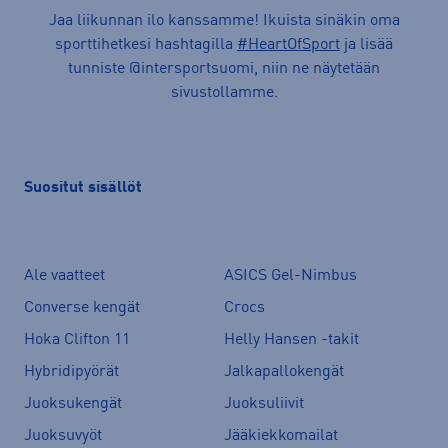
Jaa liikunnan ilo kanssamme! Ikuista sinäkin oma
sporttihetkesi hashtagilla
#HeartOfSport
ja lisää
tunniste @intersportsuomi, niin ne näytetään
sivustollamme.
Suositut sisällöt
Ale vaatteet
ASICS Gel-Nimbus
Converse kengät
Crocs
Hoka Clifton 11
Helly Hansen -takit
Hybridipyörät
Jalkapallokengät
Juoksukengät
Juoksuliivit
Juoksuvyöt
Jääkiekkomailat