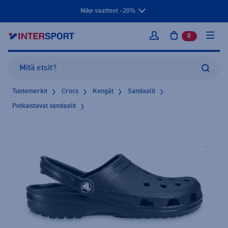
Nike vaatteet -20%
0
tuotetta osto
Kirjaudu sisään
Tuotemerkit
Crocs
Kengät
Sandaalit
Potkaistavat sandaalit