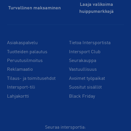
Laaja valikoima
Turvallinen maksaminen
huippu­merkkejä
Asiakaspalvelu
Tietoa Intersportista
Tuotteiden palautus
Intersport Club
Peruutusilmoitus
Seurakauppa
Reklamaatio
Vastuullisuus
Tilaus- ja toimitusehdot
Avoimet työpaikat
Intersport-tili
Suositut sisällöt
Lahjakortti
Black Friday
Seuraa intersportia: