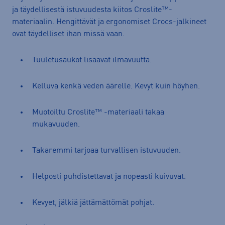
ja täydellisestä istuvuudesta kiitos Croslite™-
materiaalin. Hengittävät ja ergonomiset Crocs-jalkineet
ovat täydelliset ihan missä vaan.
Tuuletusaukot lisäävät ilmavuutta.
Kelluva kenkä veden äärelle. Kevyt kuin höyhen.
Muotoiltu Croslite™ -materiaali takaa
mukavuuden.
Takaremmi tarjoaa turvallisen istuvuuden.
Helposti puhdistettavat ja nopeasti kuivuvat.
Kevyet, jälkiä jättämättömät pohjat.