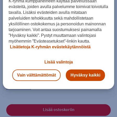
K-ryhmä kumppaneineen käyttää palveluissaan
evästeitä, joiden avulla palvelumme toimivat toivotulla
tavalla. Lisäksi evästeiden avulla mitataan
palveluiden tehokkuutta sekä mahdollistetaan
yksilöllinen ostokokemus ja personoidun mainonnan
tarjoaminen. Voit antaa suostumuksesi painamalla
”Hyväksy kaikki”. Pystyt muuttamaan valintojasi
myöhemmin ”Evästeasetukset”-linkin kautta.
Lisätietoja K-ryhmän evästekäytännöistä
Koko
Lisää valintoja
36 - 37
37 - 38
38 - 39
39 - 40
41 - 42
42 - 43
43 - 44
Vain välttämättömät
Hyväksy kaikki
45 - 46
46 - 47
48 - 49
Kokotaulukko
Lisää ostoskoriin