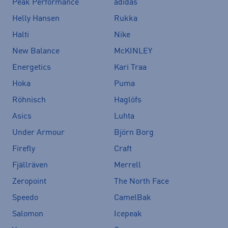
Peak Performance
adidas
Helly Hansen
Rukka
Halti
Nike
New Balance
McKINLEY
Energetics
Kari Traa
Hoka
Puma
Röhnisch
Haglöfs
Asics
Luhta
Under Armour
Björn Borg
Firefly
Craft
Fjällräven
Merrell
Zeropoint
The North Face
Speedo
CamelBak
Salomon
Icepeak