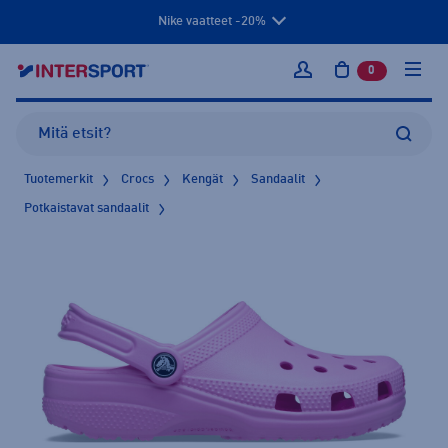
Nike vaatteet -20%
0
tuotetta osto
Kirjaudu sisään
Tuotemerkit
Crocs
Kengät
Sandaalit
Potkaistavat sandaalit