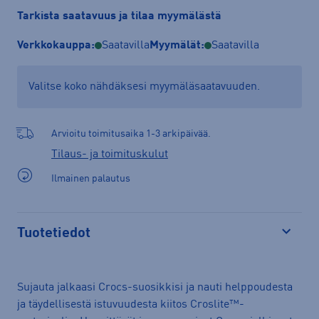
Tarkista saatavuus ja tilaa myymälästä
Verkkokauppa:
Saatavilla
Myymälät:
Saatavilla
Valitse koko nähdäksesi myymäläsaatavuuden.
Arvioitu toimitusaika 1-3 arkipäivää.
Tilaus- ja toimituskulut
Ilmainen palautus
Tuotetiedot
Avaa
Sujauta jalkaasi Crocs-suosikkisi ja nauti helppoudesta
ja täydellisestä istuvuudesta kiitos Croslite™-