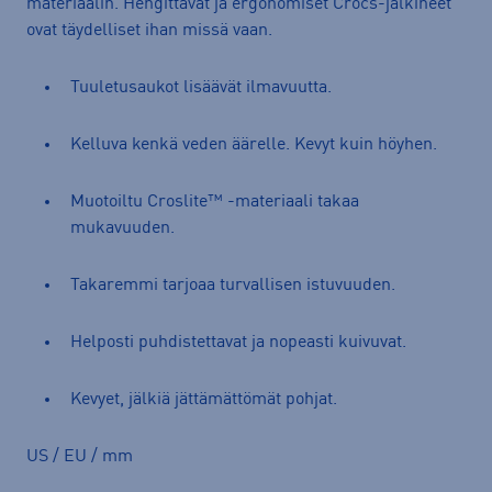
materiaalin. Hengittävät ja ergonomiset Crocs-jalkineet
ovat täydelliset ihan missä vaan.
Tuuletusaukot lisäävät ilmavuutta.
Kelluva kenkä veden äärelle. Kevyt kuin höyhen.
Muotoiltu Croslite™ -materiaali takaa
mukavuuden.
Takaremmi tarjoaa turvallisen istuvuuden.
Helposti puhdistettavat ja nopeasti kuivuvat.
Kevyet, jälkiä jättämättömät pohjat.
US / EU / mm