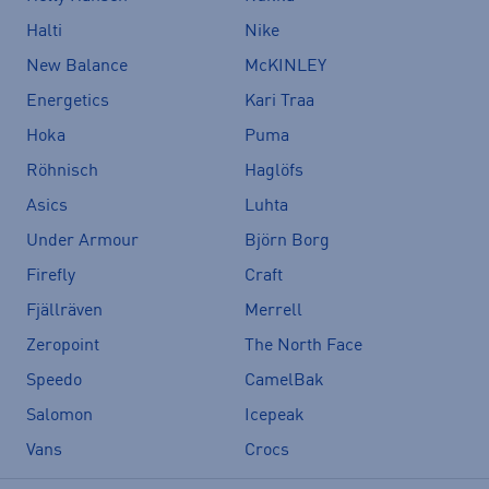
Halti
Nike
New Balance
McKINLEY
Energetics
Kari Traa
Hoka
Puma
Röhnisch
Haglöfs
Asics
Luhta
Under Armour
Björn Borg
Firefly
Craft
Fjällräven
Merrell
Zeropoint
The North Face
Speedo
CamelBak
Salomon
Icepeak
Vans
Crocs