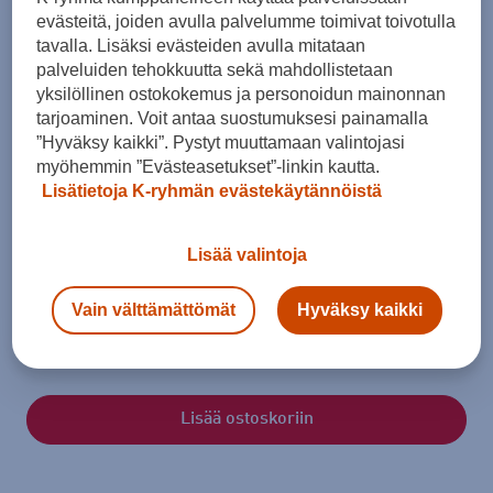
evästeitä, joiden avulla palvelumme toimivat toivotulla
tavalla. Lisäksi evästeiden avulla mitataan
palveluiden tehokkuutta sekä mahdollistetaan
yksilöllinen ostokokemus ja personoidun mainonnan
tarjoaminen. Voit antaa suostumuksesi painamalla
”Hyväksy kaikki”. Pystyt muuttamaan valintojasi
myöhemmin ”Evästeasetukset”-linkin kautta.
Lisätietoja K-ryhmän evästekäytännöistä
Koko
Lisää valintoja
36 - 37
37 - 38
38 - 39
Vain välttämättömät
Hyväksy kaikki
Kokotaulukko
Lisää ostoskoriin