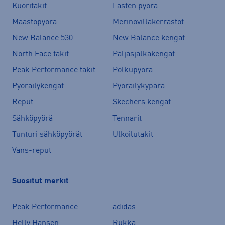
Kuoritakit
Lasten pyörä
Maastopyörä
Merinovillakerrastot
New Balance 530
New Balance kengät
North Face takit
Paljasjalkakengät
Peak Performance takit
Polkupyörä
Pyöräilykengät
Pyöräilykypärä
Reput
Skechers kengät
Sähköpyörä
Tennarit
Tunturi sähköpyörät
Ulkoilutakit
Vans-reput
Suositut merkit
Peak Performance
adidas
Helly Hansen
Rukka