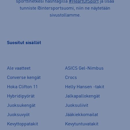
sporttihetkesi hashtagilla
#HeartOfSport
ja lisää
tunniste @intersportsuomi, niin ne näytetään
sivustollamme.
Suositut sisällöt
Ale vaatteet
ASICS Gel-Nimbus
Converse kengät
Crocs
Hoka Clifton 11
Helly Hansen -takit
Hybridipyörät
Jalkapallokengät
Juoksukengät
Juoksuliivit
Juoksuvyöt
Jääkiekkomailat
Kevyttoppatakit
Kevytuntuvatakit