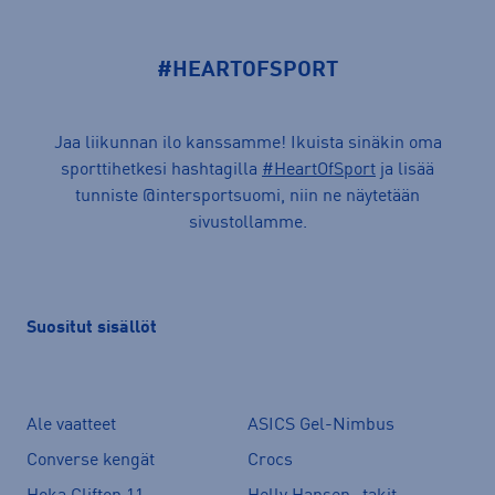
#HEARTOFSPORT
Jaa liikunnan ilo kanssamme! Ikuista sinäkin oma
sporttihetkesi hashtagilla
#HeartOfSport
ja lisää
tunniste @intersportsuomi, niin ne näytetään
sivustollamme.
Suositut sisällöt
Ale vaatteet
ASICS Gel-Nimbus
Converse kengät
Crocs