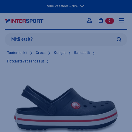
Nike vaatteet -20%
0
tuotetta osto
Kirjaudu sisään
Tuotemerkit
Crocs
Kengät
Sandaalit
Potkaistavat sandaalit