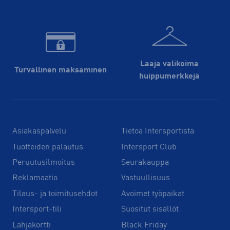
Laaja valikoima
Turvallinen maksaminen
huippu­merkkejä
Asiakaspalvelu
Tietoa Intersportista
Tuotteiden palautus
Intersport Club
Peruutusilmoitus
Seurakauppa
Reklamaatio
Vastuullisuus
Tilaus- ja toimitusehdot
Avoimet työpaikat
Intersport-tili
Suositut sisällöt
Lahjakortti
Black Friday