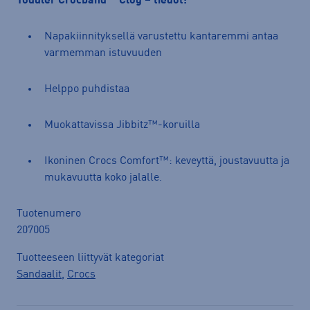
Toddler Crocband™ Clog – tiedot:
Napakiinnityksellä varustettu kantaremmi antaa
varmemman istuvuuden
Helppo puhdistaa
Muokattavissa Jibbitz™-koruilla
Ikoninen Crocs Comfort™: keveyttä, joustavuutta ja
mukavuutta koko jalalle.
Tuotenumero
207005
Tuotteeseen liittyvät kategoriat
Sandaalit
,
Crocs