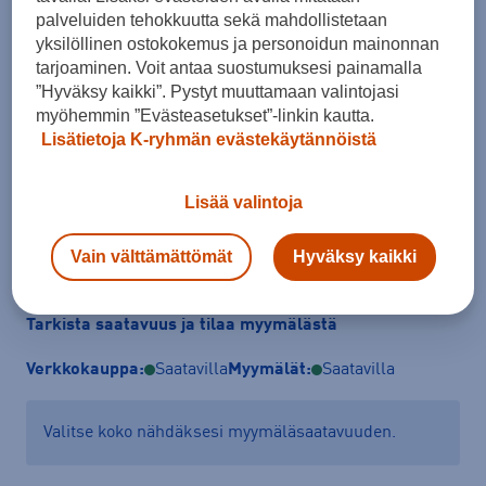
palveluiden tehokkuutta sekä mahdollistetaan
yksilöllinen ostokokemus ja personoidun mainonnan
Koko
tarjoaminen. Voit antaa suostumuksesi painamalla
”Hyväksy kaikki”. Pystyt muuttamaan valintojasi
19 - 20
20 - 21
22 - 23
23 - 24
24 - 25
25 - 26
27 - 28
myöhemmin ”Evästeasetukset”-linkin kautta.
Kokotaulukko
Lisätietoja K-ryhmän evästekäytännöistä
Lisää valintoja
Lisää ostoskoriin
Vain välttämättömät
Hyväksy kaikki
Tarkista saatavuus ja tilaa myymälästä
Verkkokauppa:
Saatavilla
Myymälät:
Saatavilla
Valitse koko nähdäksesi myymäläsaatavuuden.