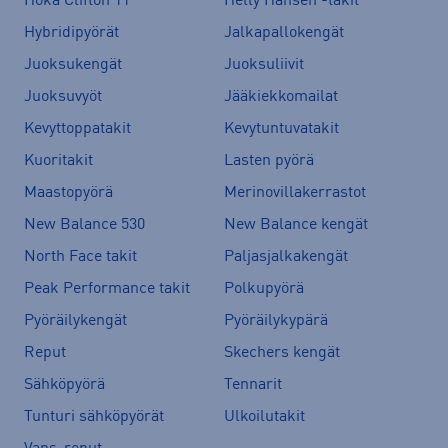
Hoka Clifton 11
Helly Hansen -takit
Hybridipyörät
Jalkapallokengät
Juoksukengät
Juoksuliivit
Juoksuvyöt
Jääkiekkomailat
Kevyttoppatakit
Kevytuntuvatakit
Kuoritakit
Lasten pyörä
Maastopyörä
Merinovillakerrastot
New Balance 530
New Balance kengät
North Face takit
Paljasjalkakengät
Peak Performance takit
Polkupyörä
Pyöräilykengät
Pyöräilykypärä
Reput
Skechers kengät
Sähköpyörä
Tennarit
Tunturi sähköpyörät
Ulkoilutakit