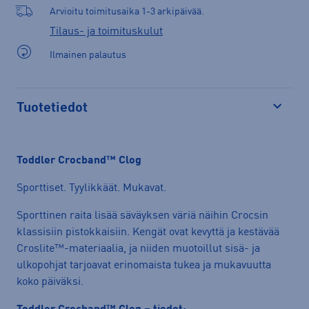
Arvioitu toimitusaika 1-3 arkipäivää.
Tilaus- ja toimituskulut
Ilmainen palautus
Tuotetiedot
Avaa
Toddler Crocband™ Clog
Sporttiset. Tyylikkäät. Mukavat.
Sporttinen raita lisää säväyksen väriä näihin Crocsin
klassisiin pistokkaisiin. Kengät ovat kevyttä ja kestävää
Croslite™-materiaalia, ja niiden muotoillut sisä- ja
ulkopohjat tarjoavat erinomaista tukea ja mukavuutta
koko päiväksi.