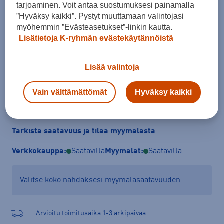
tarjoaminen. Voit antaa suostumuksesi painamalla
Koko
”Hyväksy kaikki”. Pystyt muuttamaan valintojasi
XS
S
M
L
XL
myöhemmin ”Evästeasetukset”-linkin kautta.
Lisätietoja K-ryhmän evästekäytännöistä
Kokotaulukko
Lisää valintoja
Lisää ostoskoriin
Vain välttämättömät
Hyväksy kaikki
Tarkista saatavuus ja tilaa myymälästä
Verkkokauppa:
Saatavilla
Myymälät:
Saatavilla
Valitse koko nähdäksesi myymäläsaatavuuden.
Arvioitu toimitusaika 1-3 arkipäivää.