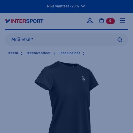
Nike vaatteet -20%
0
tuotetta osto
Kirjaudu sisään
Treeni
Treenivaatteet
Treenipaidat