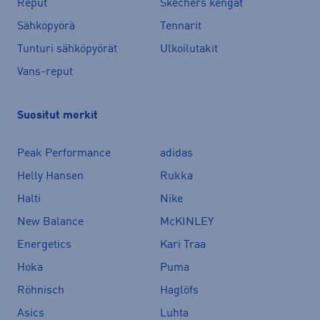
Reput
Skechers kengät
Sähköpyörä
Tennarit
Tunturi sähköpyörät
Ulkoilutakit
Vans-reput
Suositut merkit
Peak Performance
adidas
Helly Hansen
Rukka
Halti
Nike
New Balance
McKINLEY
Energetics
Kari Traa
Hoka
Puma
Röhnisch
Haglöfs
Asics
Luhta