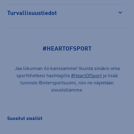
Turvallisuustiedot
Avaa
#HEARTOFSPORT
Jaa liikunnan ilo kanssamme! Ikuista sinäkin oma
sporttihetkesi hashtagilla
#HeartOfSport
ja lisää
tunniste @intersportsuomi, niin ne näytetään
sivustollamme.
Suositut sisällöt