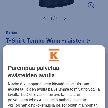
1 / 4
Dahlie
T-Shirt Tempo Wmn
-naisten t-
paita
35,00 €
Parempaa palvelua
Väri
Musta
evästeiden avulla
K-ryhmä kumppaneineen käyttää palveluissaan
evästeitä, joiden avulla palvelumme toimivat toivotulla
tavalla. Lisäksi evästeiden avulla mitataan
palveluiden tehokkuutta sekä mahdollistetaan
yksilöllinen ostokokemus ja personoidun mainonnan