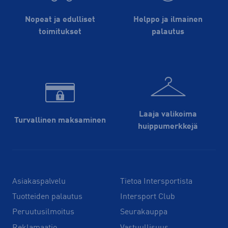
Nopeat ja edulliset
Helppo ja ilmainen
toimitukset
palautus
Laaja valikoima
Turvallinen maksaminen
huippu­merkkejä
Asiakaspalvelu
Tietoa Intersportista
Tuotteiden palautus
Intersport Club
Peruutusilmoitus
Seurakauppa
Reklamaatio
Vastuullisuus