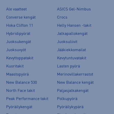
Ale vaatteet
ASICS Gel-Nimbus
Converse kengät
Crocs
Hoka Clifton 11
Helly Hansen -takit
Hybridipyörät
Jalkapallokengät
Juoksukengät
Juoksuliivit
Juoksuvyöt
Jääkiekkomailat
Kevyttoppatakit
Kevytuntuvatakit
Kuoritakit
Lasten pyörä
Maastopyörä
Merinovillakerrastot
New Balance 530
New Balance kengät
North Face takit
Paljasjalkakengät
Peak Performance takit
Polkupyörä
Pyöräilykengät
Pyöräilykypärä