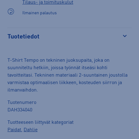
Tilaus- ja toimituskulut
Ilmainen palautus
Tuotetiedot
Avaa
T-Shirt Tempo on tekninen juoksupaita, joka on
suunniteltu hetkiin, joissa työnnät itseäsi kohti
tavoitteitasi. Tekninen materiaali 2-suuntainen joustolla
varmistaa optimaalisen liikkeen, kosteuden siirron ja
ilmanvaihdon.
Tuotenumero
DAH334040
Tuotteeseen liittyvät kategoriat
Paidat
,
Dahlie