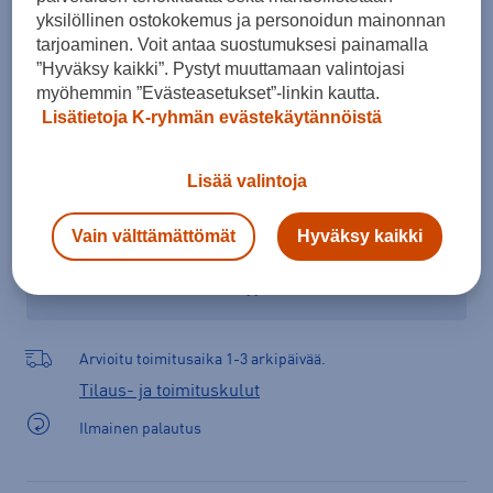
yksilöllinen ostokokemus ja personoidun mainonnan
tarjoaminen. Voit antaa suostumuksesi painamalla
”Hyväksy kaikki”. Pystyt muuttamaan valintojasi
Lisää ostoskoriin
myöhemmin ”Evästeasetukset”-linkin kautta.
Lisätietoja K-ryhmän evästekäytännöistä
Tarkista saatavuus ja tilaa myymälästä
Lisää valintoja
Verkkokauppa:
Saatavilla
Myymälät:
Saatavilla
Vain välttämättömät
Hyväksy kaikki
Valitse koko nähdäksesi myymäläsaatavuuden.
Arvioitu toimitusaika 1-3 arkipäivää.
Tilaus- ja toimituskulut
Ilmainen palautus