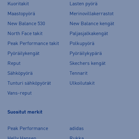
Kuoritakit
Lasten pyörä
Maastopyörä
Merinovillakerrastot
New Balance 530
New Balance kengät
North Face takit
Paljasjalkakengät
Peak Performance takit
Polkupyörä
Pyöräilykengät
Pyöräilykypärä
Reput
Skechers kengät
Sähköpyörä
Tennarit
Tunturi sähköpyörät
Ulkoilutakit
Vans-reput
Suositut merkit
Peak Performance
adidas
Helly Hansen
Rukka