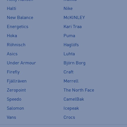
Halti
Nike
New Balance
McKINLEY
Energetics
Kari Traa
Hoka
Puma
Röhnisch
Haglöfs
Asics
Luhta
Under Armour
Björn Borg
Firefly
Craft
Fjällräven
Merrell
Zeropoint
The North Face
Speedo
CamelBak
Salomon
Icepeak
Vans
Crocs