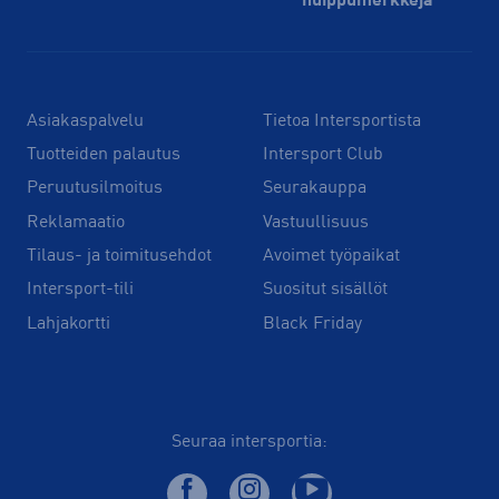
huippu­merkkejä
Asiakaspalvelu
Tietoa Intersportista
Tuotteiden palautus
Intersport Club
Peruutusilmoitus
Seurakauppa
Reklamaatio
Vastuullisuus
Tilaus- ja toimitusehdot
Avoimet työpaikat
Intersport-tili
Suositut sisällöt
Lahjakortti
Black Friday
Seuraa intersportia: