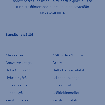
sporttihetkesi hashtagilla
#HeartOfSport
ja lisää
tunniste @intersportsuomi, niin ne näytetään
sivustollamme.
Suositut sisällöt
Ale vaatteet
ASICS Gel-Nimbus
Converse kengät
Crocs
Hoka Clifton 11
Helly Hansen -takit
Hybridipyörät
Jalkapallokengät
Juoksukengät
Juoksuliivit
Juoksuvyöt
Jääkiekkomailat
Kevyttoppatakit
Kevytuntuvatakit