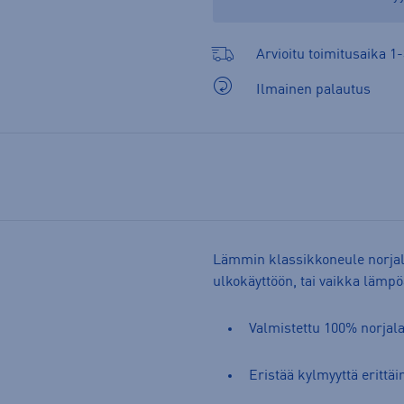
Arvioitu toimitusaika 1-
Ilmainen palautus
Lämmin klassikkoneule norjala
ulkokäyttöön, tai vaikka lämp
Valmistettu 100% norjala
Eristää kylmyyttä erittäi