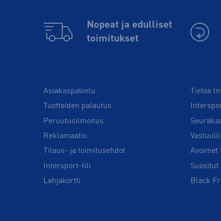
Nopeat ja edulliset
toimitukset
Asiakaspalvelu
Tietoa In
Tuotteiden palautus
Interspo
Peruutusilmoitus
Seuraka
Reklamaatio
Vastuull
Tilaus- ja toimitusehdot
Avoimet 
Intersport-tili
Suositut 
Lahjakortti
Black Fr