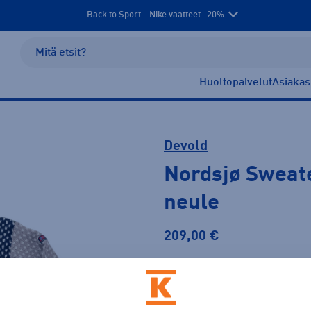
Back to Sport - Nike vaatteet -20%
Huoltopalvelut
Asiakas
Devold
Nordsjø Sweat
neule
209,00 €
Väri