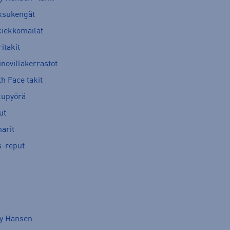
ksukengät
kiekkomailat
itakit
novillakerrastot
h Face takit
kupyörä
ut
arit
s-reput
ly Hansen