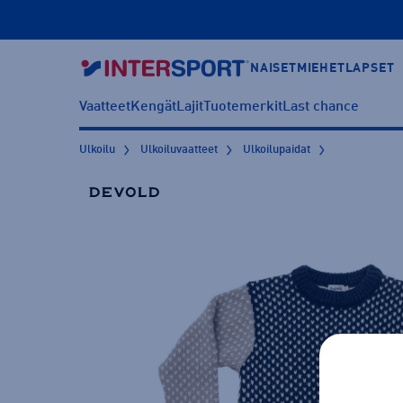
NAISET
MIEHET
LAPSET
Vaatteet
Kengät
Lajit
Tuotemerkit
Last chance
Ulkoilu
Ulkoiluvaatteet
Ulkoilupaidat