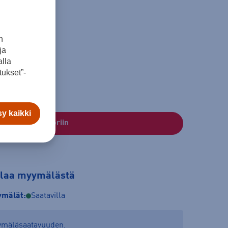
n
ja
L
XL
lla
ukset”-
y kaikki
Lisää ostoskoriin
tilaa myymälästä
mälät:
Saatavilla
yymäläsaatavuuden.