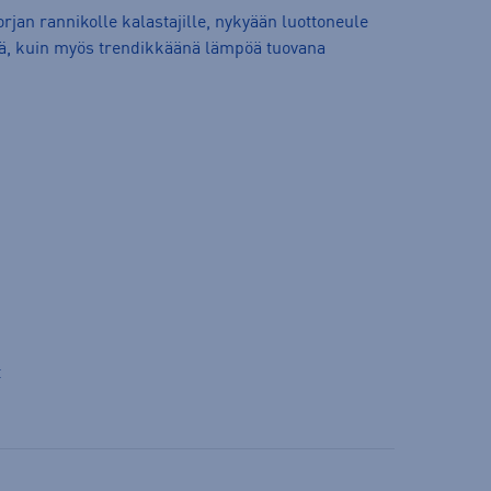
rjan rannikolle kalastajille, nykyään luottoneule
ssä, kuin myös trendikkäänä lämpöä tuovana
t