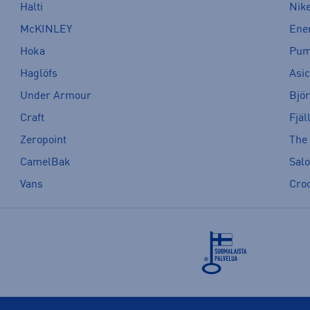
Halti
Nik
McKINLEY
Ene
Hoka
Pu
Haglöfs
Asi
Under Armour
Bjö
Craft
Fjäl
Zeropoint
The
CamelBak
Sal
Vans
Cro