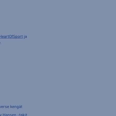
HeartOfSport
ja
.
verse kengät
y Hansen -takit