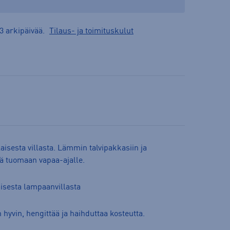
3 arkipäivää.
Tilaus- ja toimituskulut
isesta villasta. Lämmin talvipakkasiin ja
öä tuomaan vapaa-ajalle.
isesta lampaanvillasta
n hyvin, hengittää ja haihduttaa kosteutta.