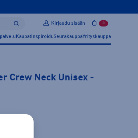
Kirjaudu sisään
0
tuotetta ostoskoris
palvelu
Kaupat
Inspiroidu
Seurakauppa
Yrityskauppa
er Crew Neck Unisex
-