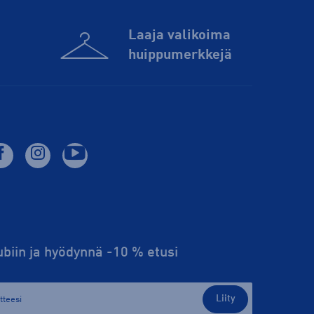
Laaja valikoima
huippu­merkkejä
lubiin ja hyödynnä -10 % etusi
Liity