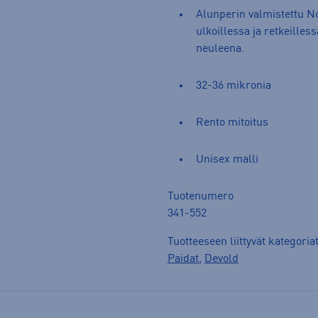
Alunperin valmistettu No
ulkoillessa ja retkeille
neuleena.
32-36 mikronia
Rento mitoitus
Unisex malli
Tuotenumero
341-552
Tuotteeseen liittyvät kategoria
Paidat
,
Devold