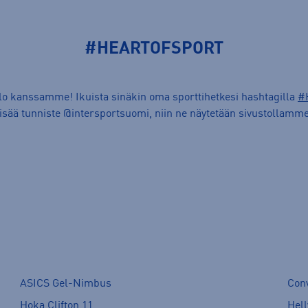
#HEARTOFSPORT
ilo kanssamme! Ikuista sinäkin oma sporttihetkesi hashtagilla
#
lisää tunniste @intersportsuomi, niin ne näytetään sivustollamme
ASICS Gel-Nimbus
Con
Hoka Clifton 11
Hell