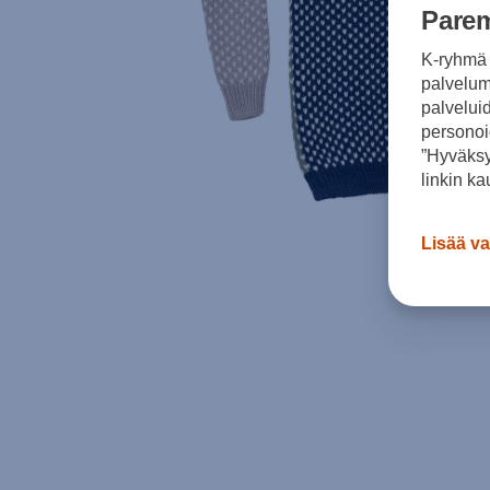
Parem
K-ryhmä 
palvelumm
palvelui
personoi
”Hyväksy
linkin ka
Lisää va