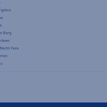
e
rgetics
ma
cs
rn Borg
lräven
 North Face
omon
cs