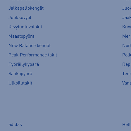
Jalkapallokengät
Juo
Juoksuvyöt
Jää
Kevytuntuvatakit
Kuor
Maastopyörä
Meri
New Balance kengät
Nort
Peak Performance takit
Pol
Pyöräilykypärä
Rep
Sähköpyörä
Tenn
Ulkoilutakit
Van
adidas
Hel