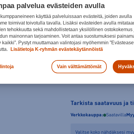
paa palvelua evästeiden avulla
Sininen
kumppaneineen käyttää palveluissaan evästeitä, joiden avulla
Koko
e toimivat toivotulla tavalla. Lisäksi evästeiden avulla mitataa
den tehokkuutta sekä mahdollistetaan yksilöllinen ostokokemus 
XS
S
M
dun mainonnan tarjoaminen. Voit antaa suostumuksesi painama
 kaikki”. Pystyt muuttamaan valintojasi myöhemmin ”Evästeaset
Kokotaulukko
utta.
Lisätietoja K-ryhmän evästekäytännöistä
lintoja
Vain välttämättömät
Hyväks
Tarkista saatavuus ja 
Verkkokauppa:
Saatavilla
Myy
Valitse koko nähdäksesi m