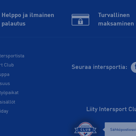
Helppo ja ilmainen
Turvallinen
palautus
maksaminen
tersportista
rt Club
Seuraa intersportia:
uppa
isuus
työpaikat
sisällöt
Liity Intersport C
iday