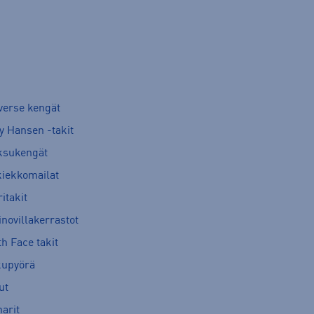
verse kengät
y Hansen -takit
ksukengät
kiekkomailat
itakit
novillakerrastot
h Face takit
kupyörä
ut
arit