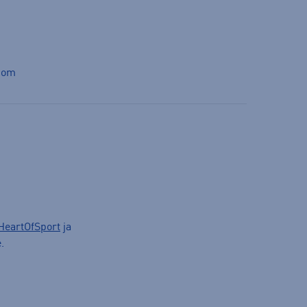
com
HeartOfSport
ja
.