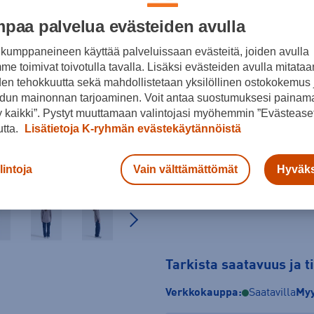
paa palvelua evästeiden avulla
kumppaneineen käyttää palveluissaan evästeitä, joiden avulla
e toimivat toivotulla tavalla. Lisäksi evästeiden avulla mitataa
Koko
den tehokkuutta sekä mahdollistetaan yksilöllinen ostokokemus 
dun mainonnan tarjoaminen. Voit antaa suostumuksesi painama
36
42
44
 kaikki”. Pystyt muuttamaan valintojasi myöhemmin ”Evästeaset
Kokotaulukko
utta.
Lisätietoja K-ryhmän evästekäytännöistä
lintoja
Vain välttämättömät
Hyväks
Tarkista saatavuus ja 
Verkkokauppa:
Saatavilla
Myy