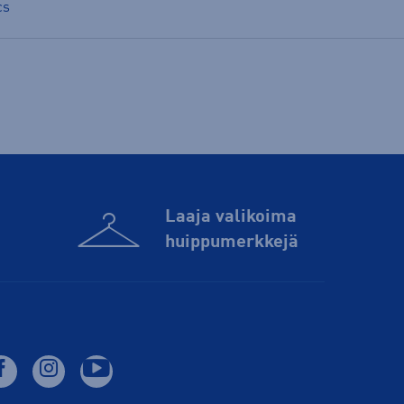
cs
Laaja valikoima
huippu­merkkejä