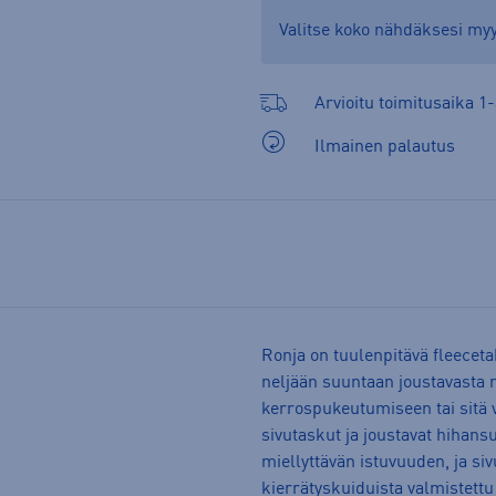
Valitse koko nähdäksesi m
Arvioitu toimitusaika 1-
Ilmainen palautus
Ronja on tuulenpitävä fleecet
neljään suuntaan joustavasta ma
kerrospukeutumiseen tai sitä v
sivutaskut ja joustavat hihans
miellyttävän istuvuuden, ja si
kierrätyskuiduista valmistettu 