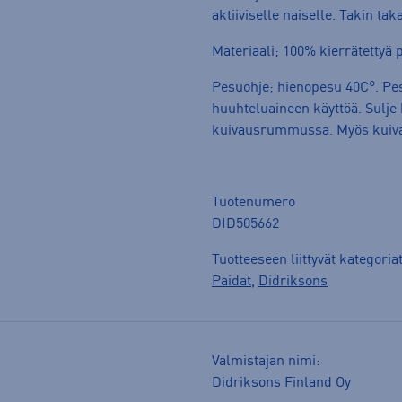
aktiiviselle naiselle. Takin ta
Materiaali; 100% kierrätettyä 
Pesuohje; hienopesu 40C°. Pes
huuhteluaineen käyttöä. Sulje 
kuivausrummussa. Myös kuivapes
Tuotenumero
DID505662
Tuotteeseen liittyvät kategoria
Paidat
,
Didriksons
Valmistajan nimi:
Didriksons Finland Oy