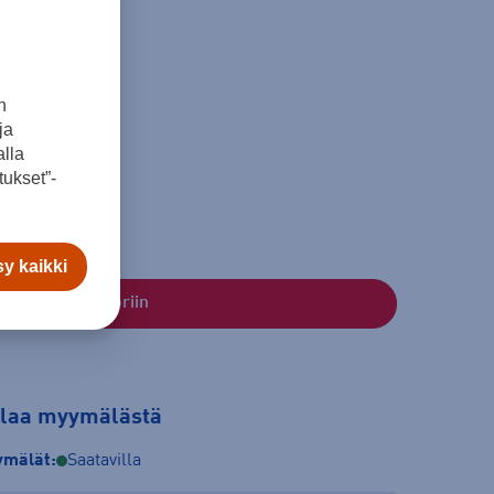
n
ja
lla
46
48
ukset”-
y kaikki
Lisää ostoskoriin
tilaa myymälästä
mälät:
Saatavilla