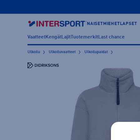
NAISET
MIEHET
LAPSET
Vaatteet
Kengät
Lajit
Tuotemerkit
Last chance
Ulkoilu
Ulkoiluvaatteet
Ulkoilupaidat