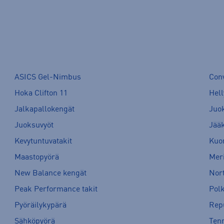
ASICS Gel-Nimbus
Con
Hoka Clifton 11
Hell
Jalkapallokengät
Juo
Juoksuvyöt
Jää
Kevytuntuvatakit
Kuor
Maastopyörä
Meri
New Balance kengät
Nort
Peak Performance takit
Pol
Pyöräilykypärä
Rep
Sähköpyörä
Tenn