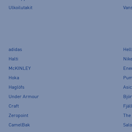
Ulkoilutakit
Van
adidas
Hel
Halti
Nik
McKINLEY
Ene
Hoka
Pu
Haglöfs
Asi
Under Armour
Bjö
Craft
Fjäl
Zeropoint
The
CamelBak
Sal