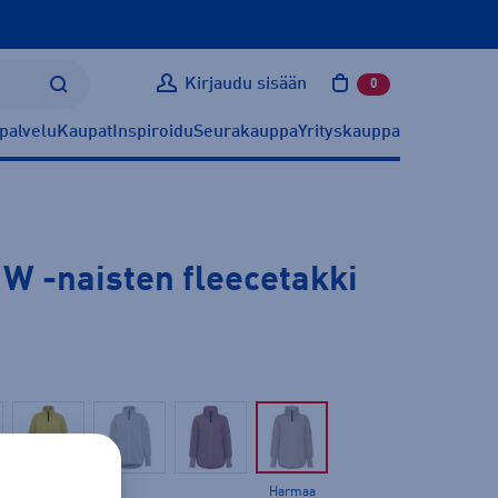
Kirjaudu sisään
0
tuotetta ostoskoris
palvelu
Kaupat
Inspiroidu
Seurakauppa
Yrityskauppa
p W
-naisten fleecetakki
Harmaa