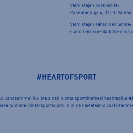
Valmistajan postiosoite:
Pakkalankuja 6, 01510 Vantaa
Valmistajan sähköinen osoite:
customercare-fi@didriksons.
#HEARTOFSPORT
ilo kanssamme! Ikuista sinäkin oma sporttihetkesi hashtagilla
#
lisää tunniste @intersportsuomi, niin ne näytetään sivustollamme