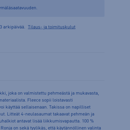
yymäläsaatavuuden.
3 arkipäivää.
Tilaus- ja toimituskulut
akki, joka on valmistettu pehmeästä ja mukavasta,
teriaalista. Fleece sopii loistavasti
oi käyttää sellaisenaan. Takissa on napilliset
uut. Litteät 4-neulasaumat takaavat pehmeän ja
vuhalkiot antavat lisää liikkumisvapautta. 100 %
Ronja on sekä tyylikäs, että käytännöllinen valinta