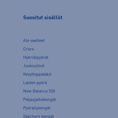
Suositut sisällöt
Ale vaatteet
Crocs
Hybridipyörät
Juoksuliivit
Kevyttoppatakit
Lasten pyörä
New Balance 530
Paljasjalkakengät
Pyöräilykengät
Skechers kengät