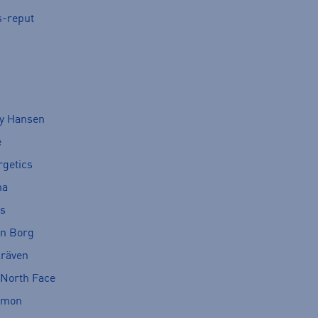
s-reput
ly Hansen
e
rgetics
ma
cs
rn Borg
lräven
 North Face
omon