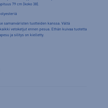
kapituus 79 cm (koko 38).
polyesteriä
e samanväristen tuotteiden kanssa. Vältä
kaikki vetoketjut ennen pesua. Ethän kuivaa tuotetta
u ja silitys on kielletty.
t