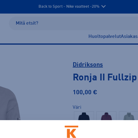
Back to Sport - Nike vaatteet -20%
Huoltopalvelut
Asiakas
Didriksons
Ronja II Fullzi
100,00 €
Väri