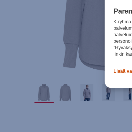
Parem
K-ryhmä 
palvelumm
palvelui
personoi
”Hyväksy
linkin ka
Lisää va