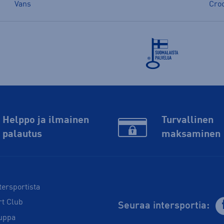
Vans
Cro
Helppo ja ilmainen
Turvallinen
palautus
maksaminen
tersportista
rt Club
Seuraa intersportia:
uppa