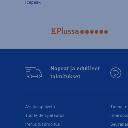
Icepeak
Nopeat ja edulliset
toimitukset
Asiakaspalvelu
Tietoa In
Tuotteiden palautus
Interspo
Peruutusilmoitus
Seuraka