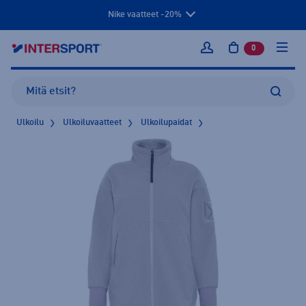
Nike vaatteet -20%
0
tuotetta osto
Kirjaudu sisään
Ulkoilu
Ulkoiluvaatteet
Ulkoilupaidat