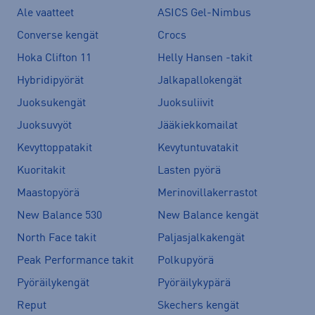
Ale vaatteet
ASICS Gel-Nimbus
Converse kengät
Crocs
Hoka Clifton 11
Helly Hansen -takit
Hybridipyörät
Jalkapallokengät
Juoksukengät
Juoksuliivit
Juoksuvyöt
Jääkiekkomailat
Kevyttoppatakit
Kevytuntuvatakit
Kuoritakit
Lasten pyörä
Maastopyörä
Merinovillakerrastot
New Balance 530
New Balance kengät
North Face takit
Paljasjalkakengät
Peak Performance takit
Polkupyörä
Pyöräilykengät
Pyöräilykypärä
Reput
Skechers kengät