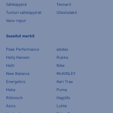
Sähköpyörä
Tennarit
Tunturi sähköpyörät
Ulkoilutakit
Vans-reput
Suositut merkit
Peak Performance
adidas
Helly Hansen
Rukka
Halti
Nike
New Balance
McKINLEY
Energetics
Kari Traa
Hoka
Puma
Röhnisch
Haglöfs
Asics
Luhta