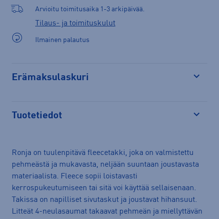
Arvioitu toimitusaika 1-3 arkipäivää.
Tilaus- ja toimituskulut
Ilmainen palautus
Erämaksulaskuri
Avaa
Tuotetiedot
Avaa
Ronja on tuulenpitävä fleecetakki, joka on valmistettu
pehmeästä ja mukavasta, neljään suuntaan joustavasta
materiaalista. Fleece sopii loistavasti
kerrospukeutumiseen tai sitä voi käyttää sellaisenaan.
Takissa on napilliset sivutaskut ja joustavat hihansuut.
Litteät 4-neulasaumat takaavat pehmeän ja miellyttävän