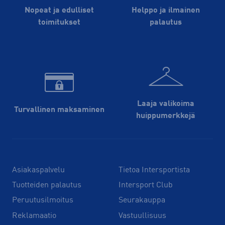
Nopeat ja edulliset
Helppo ja ilmainen
toimitukset
palautus
Laaja valikoima
Turvallinen maksaminen
huippu­merkkejä
Asiakaspalvelu
Tietoa Intersportista
Tuotteiden palautus
Intersport Club
Peruutusilmoitus
Seurakauppa
Reklamaatio
Vastuullisuus