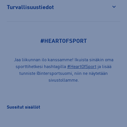
Turvallisuustiedot
Avaa
#HEARTOFSPORT
Jaa liikunnan ilo kanssamme! Ikuista sinäkin oma
sporttihetkesi hashtagilla
#HeartOfSport
ja lisää
tunniste @intersportsuomi, niin ne näytetään
sivustollamme.
Suositut sisällöt