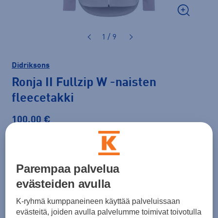
1 / 9
Didriksons
Ronja II Fullzip W
-naisten
fleecetakki
100,00 €
Väri
Violetti
Parempaa palvelua
evästeiden avulla
K-ryhmä kumppaneineen käyttää palveluissaan
evästeitä, joiden avulla palvelumme toimivat toivotulla