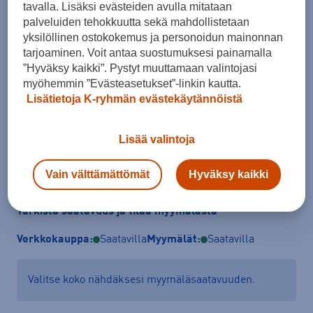
tavalla. Lisäksi evästeiden avulla mitataan
Koko
palveluiden tehokkuutta sekä mahdollistetaan
34
36
38
40
42
44
46
yksilöllinen ostokokemus ja personoidun mainonnan
tarjoaminen. Voit antaa suostumuksesi painamalla
48
”Hyväksy kaikki”. Pystyt muuttamaan valintojasi
myöhemmin ”Evästeasetukset”-linkin kautta.
Kokotaulukko
Lisätietoja K-ryhmän evästekäytännöistä
Lisää valintoja
Lisää ostoskoriin
Vain välttämättömät
Hyväksy kaikki
Tarkista saatavuus ja tilaa myymälästä
Verkkokauppa:
Saatavilla
Myymälät:
Saatavilla
Valitse koko nähdäksesi myymäläsaatavuuden.