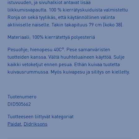
istuvuuden, ja sivuhalkiot antavat lisää
liikkumisvapautta. 100 % kierrätyskuiduista valmistettu
Ronja on sekä tyylikäs, että käytännöllinen valinta
aktiiviselle naiselle. Takin takapituus 79 cm (koko 38).
Materiaali; 100% kierrätettyä polyesteriä
Pesuohje; hienopesu 40C°. Pese samanväristen
tuotteiden kanssa. Vältä huuhteluaineen käyttöä. Sulje
kaikki vetoketjut ennen pesua. Ethän kuivaa tuotetta
kuivausrummussa. Myös kuivapesu ja silitys on kielletty.
Tuotenumero
DID505662
Tuotteeseen liittyvät kategoriat
Paidat
,
Didriksons