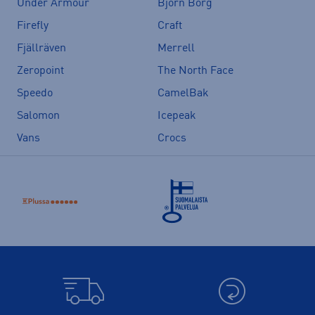
Under Armour
Björn Borg
Firefly
Craft
Fjällräven
Merrell
Zeropoint
The North Face
Speedo
CamelBak
Salomon
Icepeak
Vans
Crocs