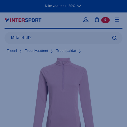
Nike vaatteet -20%
0
tuotetta osto
Kirjaudu sisään
Treeni
Treenivaatteet
Treenipaidat