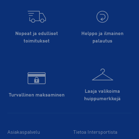
Nopeat ja edulliset
Helppo ja ilmainen
toimitukset
palautus
Laaja valikoima
Turvallinen maksaminen
huippu­merkkejä
Asiakaspalvelu
Tietoa Intersportista