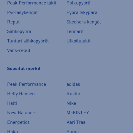
Peak Performance takit
Polkupyörä
Pyöräilykengät
Pyöräilykypärä
Reput
Skechers kengät
Sähköpyörä
Tennarit
Tunturi sähköpyörät
Ulkoilutakit
Vans-reput
Suositut merkit
Peak Performance
adidas
Helly Hansen
Rukka
Halti
Nike
New Balance
McKINLEY
Energetics
Kari Traa
Hoka
Puma