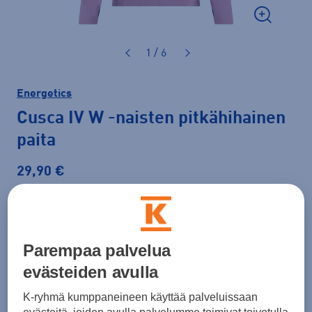
1 / 6
Energetics
Cusca IV W
-naisten pitkähihainen
paita
29,90 €
Väri
Vaaleanlila
Parempaa palvelua
evästeiden avulla
K-ryhmä kumppaneineen käyttää palveluissaan