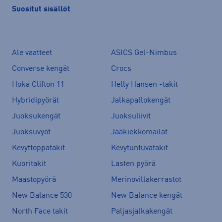
Suositut sisällöt
Ale vaatteet
ASICS Gel-Nimbus
Converse kengät
Crocs
Hoka Clifton 11
Helly Hansen -takit
Hybridipyörät
Jalkapallokengät
Juoksukengät
Juoksuliivit
Juoksuvyöt
Jääkiekkomailat
Kevyttoppatakit
Kevytuntuvatakit
Kuoritakit
Lasten pyörä
Maastopyörä
Merinovillakerrastot
New Balance 530
New Balance kengät
North Face takit
Paljasjalkakengät