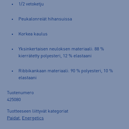
1/2 vetoketju
Peukalonreiät hihansuissa
Korkea kaulus
Yksinkertaisen neuloksen materiaali: 88 %
kierrätetty polyesteri, 12 % elastaani
Ribbikankaan materiaali: 90 % polyesteri, 10 %
elastaani
Tuotenumero
425080
Tuotteeseen liittyvät kategoriat
Paidat
,
Energetics