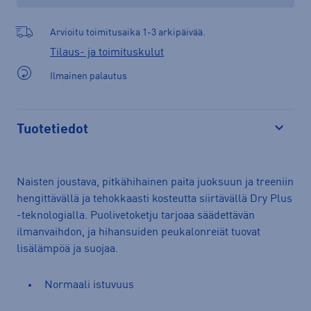
Arvioitu toimitusaika 1-3 arkipäivää.
Tilaus- ja toimituskulut
Ilmainen palautus
Tuotetiedot
Avaa
Naisten joustava, pitkähihainen paita juoksuun ja treeniin
hengittävällä ja tehokkaasti kosteutta siirtävällä Dry Plus
-teknologialla. Puolivetoketju tarjoaa säädettävän
ilmanvaihdon, ja hihansuiden peukalonreiät tuovat
lisälämpöä ja suojaa.
Normaali istuvuus