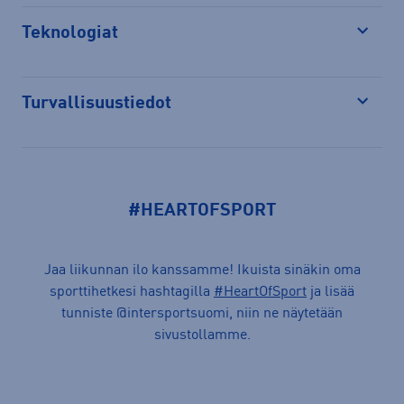
Teknologiat
Avaa
Turvallisuustiedot
Avaa
#HEARTOFSPORT
Jaa liikunnan ilo kanssamme! Ikuista sinäkin oma
sporttihetkesi hashtagilla
#HeartOfSport
ja lisää
tunniste @intersportsuomi, niin ne näytetään
sivustollamme.