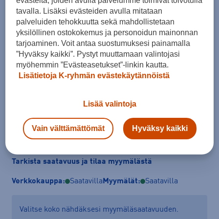
evästeitä, joiden avulla palvelumme toimivat toivotulla
tavalla. Lisäksi evästeiden avulla mitataan
palveluiden tehokkuutta sekä mahdollistetaan
yksilöllinen ostokokemus ja personoidun mainonnan
Koko
tarjoaminen. Voit antaa suostumuksesi painamalla
”Hyväksy kaikki”. Pystyt muuttamaan valintojasi
XS
S
M
L
XL
myöhemmin ”Evästeasetukset”-linkin kautta.
Lisätietoja K-ryhmän evästekäytännöistä
Kokotaulukko
Lisää valintoja
Lisää ostoskoriin
Vain välttämättömät
Hyväksy kaikki
Tarkista saatavuus ja tilaa myymälästä
Verkkokauppa:
Saatavilla
Myymälät:
Saatavilla
Valitse koko nähdäksesi myymäläsaatavuuden.