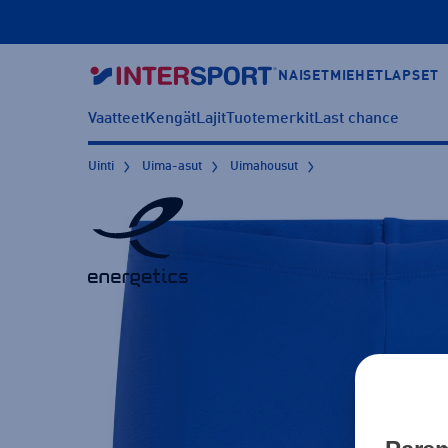
NAISET
MIEHET
LAPSET
Vaatteet
Kengät
Lajit
Tuotemerkit
Last chance
Uinti
Uima-asut
Uimahousut