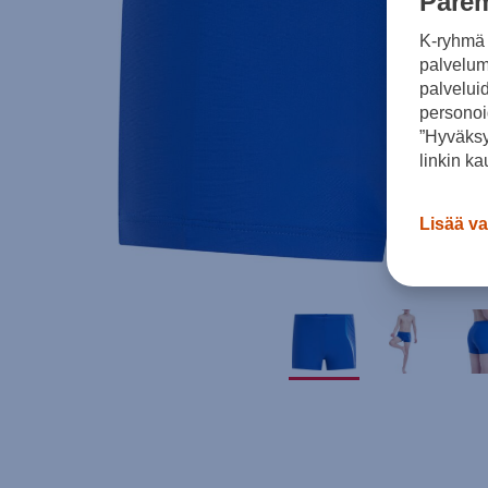
Parem
K-ryhmä 
palvelumm
palvelui
personoi
”Hyväksy
linkin ka
Lisää va