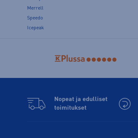
Merrell
Speedo
Icepeak
Nopeat ja edulliset
toimitukset