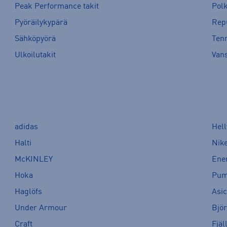
Peak Performance takit
Pol
Pyöräilykypärä
Rep
Sähköpyörä
Tenn
Ulkoilutakit
Van
adidas
Hel
Halti
Nik
McKINLEY
Ene
Hoka
Pu
Haglöfs
Asi
Under Armour
Bjö
Craft
Fjäl