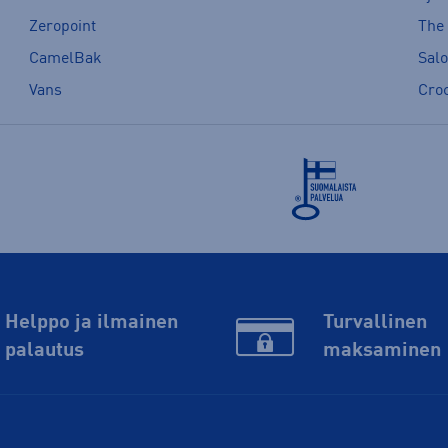
Zeropoint
The
CamelBak
Sal
Vans
Cro
Helppo ja ilmainen
Turvallinen
palautus
maksaminen