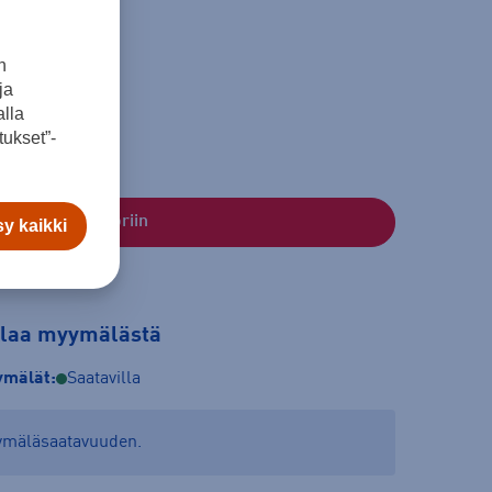
n
164
ja
lla
ukset”-
Lisää ostoskoriin
y kaikki
tilaa myymälästä
mälät:
Saatavilla
yymäläsaatavuuden.