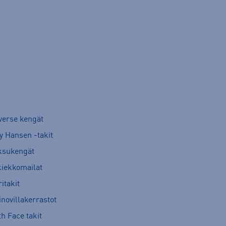
verse kengät
y Hansen -takit
ksukengät
kiekkomailat
itakit
novillakerrastot
h Face takit