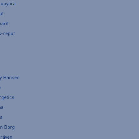
kupyörä
ut
arit
s-reput
ly Hansen
e
rgetics
ma
cs
rn Borg
lräven