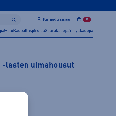
Kirjaudu sisään
0
tuotetta ostoskoris
palvelu
Kaupat
Inspiroidu
Seurakauppa
Yrityskauppa
B
-lasten uimahousut