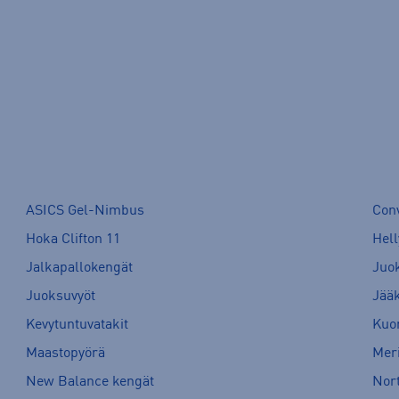
ASICS Gel-Nimbus
Con
Hoka Clifton 11
Hell
Jalkapallokengät
Juo
Juoksuvyöt
Jää
Kevytuntuvatakit
Kuor
Maastopyörä
Meri
New Balance kengät
Nort