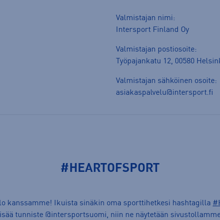
Valmistajan nimi:
Intersport Finland Oy
Valmistajan postiosoite:
Työpajankatu 12, 00580 Helsin
Valmistajan sähköinen osoite:
asiakaspalvelu@intersport.fi
#HEARTOFSPORT
ilo kanssamme! Ikuista sinäkin oma sporttihetkesi hashtagilla
#
lisää tunniste @intersportsuomi, niin ne näytetään sivustollamme