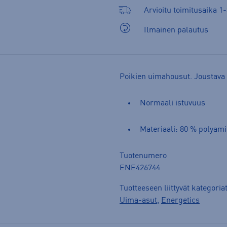
Arvioitu toimitusaika 1-
Ilmainen palautus
Poikien uimahousut. Joustava 
Normaali istuvuus
Materiaali: 80 % polyami
Tuotenumero
ENE426744
Tuotteeseen liittyvät kategoria
Uima-asut
,
Energetics