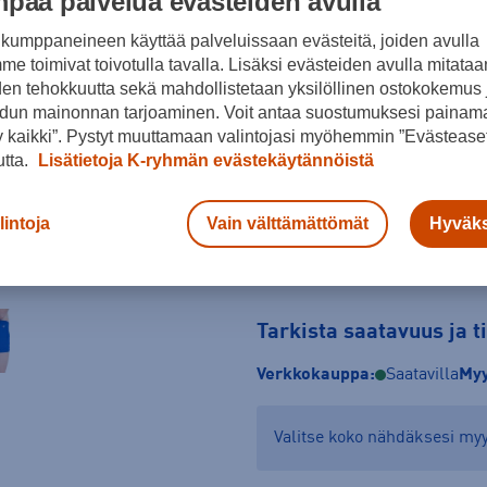
paa palvelua evästeiden avulla
Koko
kumppaneineen käyttää palveluissaan evästeitä, joiden avulla
e toimivat toivotulla tavalla. Lisäksi evästeiden avulla mitataa
128
140
152
den tehokkuutta sekä mahdollistetaan yksilöllinen ostokokemus 
dun mainonnan tarjoaminen. Voit antaa suostumuksesi painama
Kokotaulukko
 kaikki”. Pystyt muuttamaan valintojasi myöhemmin ”Evästeaset
utta.
Lisätietoja K-ryhmän evästekäytännöistä
lintoja
Vain välttämättömät
Hyväks
Tarkista saatavuus ja 
Verkkokauppa:
Saatavilla
Myy
Valitse koko nähdäksesi m