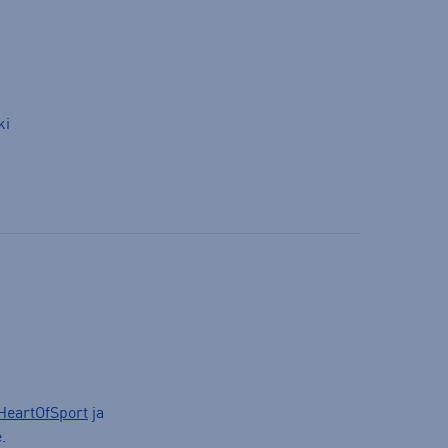
ki
HeartOfSport
ja
.