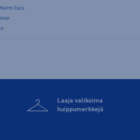
 North Face
omon
cs
Laaja valikoima
huippu­merkkejä